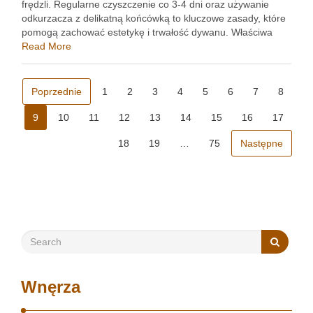
frędzli. Regularne czyszczenie co 3-4 dni oraz używanie
odkurzacza z delikatną końcówką to kluczowe zasady, które
pomogą zachować estetykę i trwałość dywanu. Właściwa
pielęgnacja nie tylko przedłuża żywotność dywanu, ale także
Read More
wpływa na jego wygląd. …
Poprzednie
1
2
3
4
5
6
7
8
9
10
11
12
13
14
15
16
17
18
19
…
75
Następne
Wnęrza