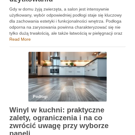
Gdy w domu żyją zwierzęta, a salon jest intensywnie
użytkowany, wybór odpowiedniej podłogi staje się kluczowy
dla zachowania estetyki i funkcjonalności wnętrza. Podłoga
odporna na zarysowania powinna charakteryzować się nie
tylko dużą trwałością, ale także łatwością w pielęgnacji oraz
zdolnością do radzenia sobie z wilgocią. Właściwy wybór
Read More
materiału może znacząco …
Podłogi
Winyl w kuchni: praktyczne
zalety, ograniczenia i na co
zwrócić uwagę przy wyborze
paneli