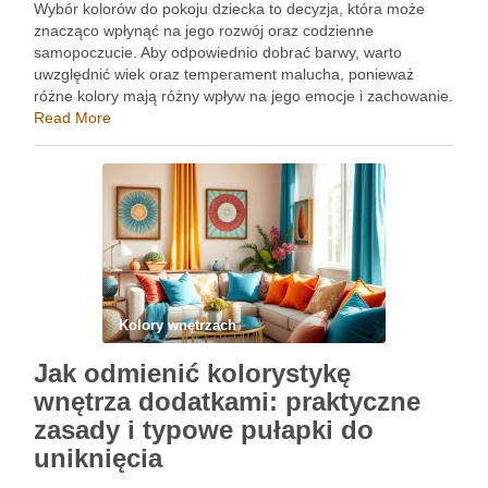
Wybór kolorów do pokoju dziecka to decyzja, która może
znacząco wpłynąć na jego rozwój oraz codzienne
samopoczucie. Aby odpowiednio dobrać barwy, warto
uwzględnić wiek oraz temperament malucha, ponieważ
różne kolory mają różny wpływ na jego emocje i zachowanie.
W tym kontekście, zrozumienie, jakie kolory sprzyjają
Read More
relaksowi, nauce i wyrażaniu siebie, …
Kolory wnętrzach
Jak odmienić kolorystykę
wnętrza dodatkami: praktyczne
zasady i typowe pułapki do
uniknięcia