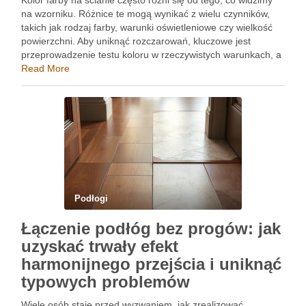
Kolor farby na ścianie często różni się od tego, co widzimy
na wzorniku. Różnice te mogą wynikać z wielu czynników,
takich jak rodzaj farby, warunki oświetleniowe czy wielkość
powierzchni. Aby uniknąć rozczarowań, kluczowe jest
przeprowadzenie testu koloru w rzeczywistych warunkach, a
także zrozumienie, jak przygotowanie powierzchni i technika
Read More
malowania wpływają …
Podłogi
Łączenie podłóg bez progów: jak
uzyskać trwały efekt
harmonijnego przejścia i uniknąć
typowych problemów
Wiele osób staje przed wyzwaniem, jak zrealizować