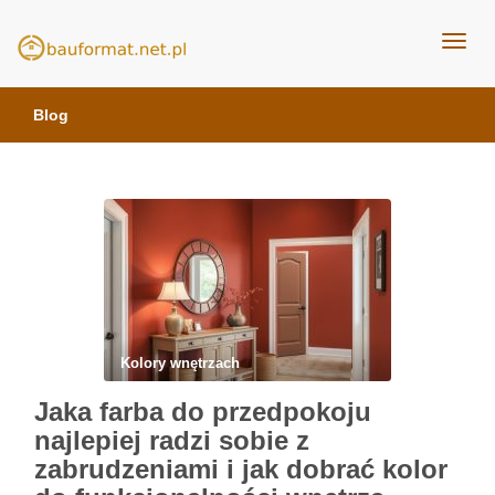
kuchnie Poznań - opinie
meble kuchenne Bauformat
Blog
Kolory wnętrzach
Jaka farba do przedpokoju
najlepiej radzi sobie z
zabrudzeniami i jak dobrać kolor