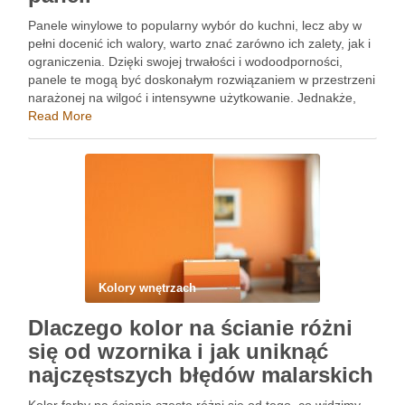
Panele winylowe to popularny wybór do kuchni, lecz aby w
pełni docenić ich walory, warto znać zarówno ich zalety, jak i
ograniczenia. Dzięki swojej trwałości i wodoodporności,
panele te mogą być doskonałym rozwiązaniem w przestrzeni
narażonej na wilgoć i intensywne użytkowanie. Jednakże,
niektóre tańsze produkty mogą zawierać szkodliwe
Read More
substancje, co …
Kolory wnętrzach
Dlaczego kolor na ścianie różni
się od wzornika i jak uniknąć
najczęstszych błędów malarskich