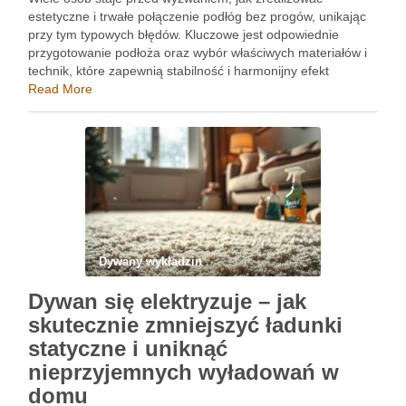
estetyczne i trwałe połączenie podłóg bez progów, unikając
przy tym typowych błędów. Kluczowe jest odpowiednie
przygotowanie podłoża oraz wybór właściwych materiałów i
technik, które zapewnią stabilność i harmonijny efekt
wizualny. Zrozumienie tych aspektów pomoże nie tylko w
Read More
uniknięciu problemów, takich jak wybrzuszenia paneli, …
Dywany wykładzin
Dywan się elektryzuje – jak
skutecznie zmniejszyć ładunki
statyczne i uniknąć
nieprzyjemnych wyładowań w
domu