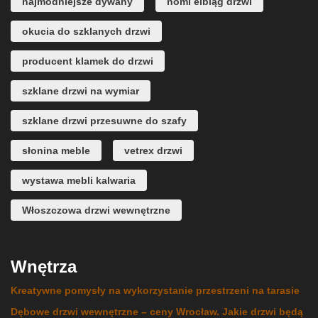
najmodniejsze dywany
nomi elbląg drzwi
okucia do szklanych drzwi
producent klamek do drzwi
szklane drzwi na wymiar
szklane drzwi przesuwne do szafy
słonina meble
vetrex drzwi
wystawa mebli kalwaria
Włoszczowa drzwi wewnętrzne
Wnętrza
Kreatywne pomysły na wykorzystanie przestrzeni na tarasie
Dębowe drzwi wewnętrzne – ceny Wrocław. Jakie drzwi będą