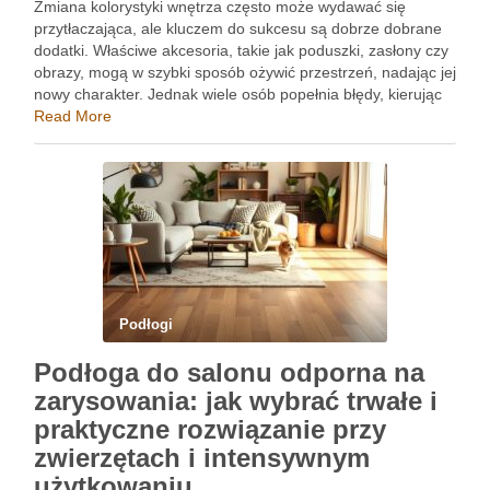
Zmiana kolorystyki wnętrza często może wydawać się
przytłaczająca, ale kluczem do sukcesu są dobrze dobrane
dodatki. Właściwe akcesoria, takie jak poduszki, zasłony czy
obrazy, mogą w szybki sposób ożywić przestrzeń, nadając jej
nowy charakter. Jednak wiele osób popełnia błędy, kierując
się jedynie intuicją – nadmiar kolorów czy brak kontrastu
Read More
mogą …
Podłogi
Podłoga do salonu odporna na
zarysowania: jak wybrać trwałe i
praktyczne rozwiązanie przy
zwierzętach i intensywnym
użytkowaniu