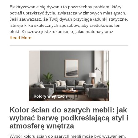
Elektryzowanie się dywanu to powszechny problem, który
potrafi uprzykrzyć życie, zwłaszcza w zimowych miesiącach.
Jeśli zauważasz, że Twój dywan przyciąga ładunki statyczne,
istnieje kilka skutecznych sposobów, aby zredukować ten
efekt. Kluczowe jest zrozumienie, jakie materiały oraz
warunki atmosferyczne wpływają na elektryzację, a także
Read More
jakie proste metody można wdrożyć w codziennym …
Kolory wnętrzach
Kolor ścian do szarych mebli: jak
wybrać barwę podkreślającą styl i
atmosferę wnętrza
Wybór koloru ścian do szarych mebli może być wyzwaniem,