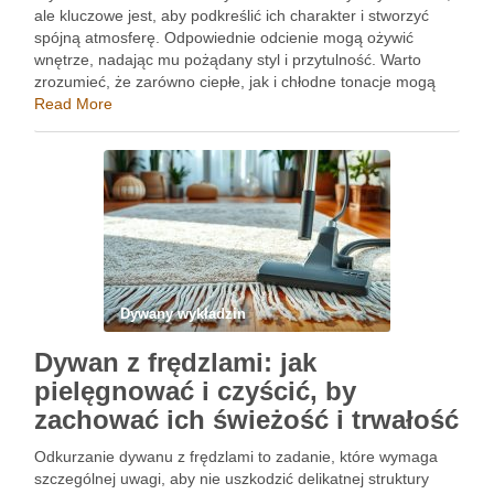
ale kluczowe jest, aby podkreślić ich charakter i stworzyć
spójną atmosferę. Odpowiednie odcienie mogą ożywić
wnętrze, nadając mu pożądany styl i przytulność. Warto
zrozumieć, że zarówno ciepłe, jak i chłodne tonacje mogą
znacząco wpłynąć na odbiór przestrzeni. Przyjrzymy się, jak
Read More
różne …
Dywany wykładzin
Dywan z frędzlami: jak
pielęgnować i czyścić, by
zachować ich świeżość i trwałość
Odkurzanie dywanu z frędzlami to zadanie, które wymaga
szczególnej uwagi, aby nie uszkodzić delikatnej struktury