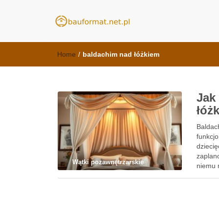
meble kuchenn
kuchnie Poznań - opinie
Home
/
baldachim nad łóżkiem
Jak
łóż
Baldach
funkcjo
dzieci
zaplan
Wątki pozawnętrzarskie
niemu 
zablo