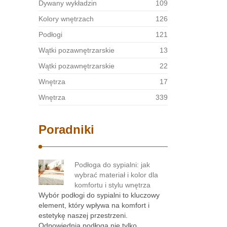
Dywany wykładzin
109
Kolory wnętrzach
126
Podłogi
121
Wątki pozawnętrzarskie
13
Wątki pozawnętrzarskie
22
Wnętrza
17
Wnętrza
339
Poradniki
Podłoga do sypialni: jak
wybrać materiał i kolor dla
komfortu i stylu wnętrza
Wybór podłogi do sypialni to kluczowy
element, który wpływa na komfort i
estetykę naszej przestrzeni.
Odpowiednia podłoga nie tylko