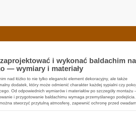
e Bauformat
 zaprojektować i wykonać baldachim n
ko — wymiary i materiały
im nad łóżko to nie tylko elegancki element dekoracyjny, ale także
nalny dodatek, który może odmienić charakter każdej sypialni czy poko
ęcego. Od odpowiednich wymiarów i materiałów po szczegóły montażu 
owanie i przygotowanie baldachimu wymaga przemyślanego podejścia.
można stworzyć przytulną atmosferę, zapewnić ochronę przed owadam
kować …