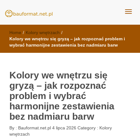
kuchnie Poznań - opinie
meble kuchenne Bauformat
Home
/
Kolory wnętrzach
/
Kolory we wnętrzu się gryzą – jak rozpoznać problem i
wybrać harmonijne zestawienia bez nadmiaru barw
Kolory we wnętrzu się
gryzą – jak rozpoznać
problem i wybrać
harmonijne zestawienia
bez nadmiaru barw
By :
Bauformat.net.pl
4 lipca 2026
Category :
Kolory
wnętrzach