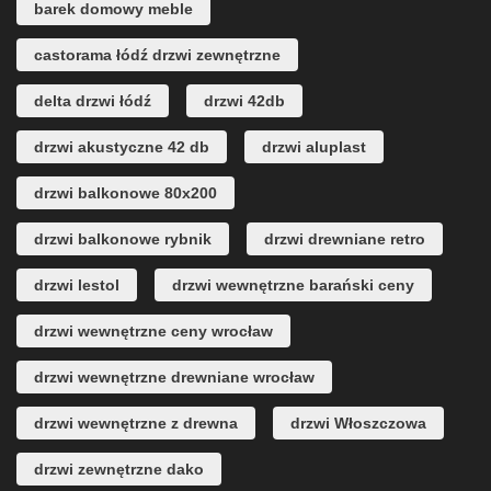
barek domowy meble
castorama łódź drzwi zewnętrzne
delta drzwi łódź
drzwi 42db
drzwi akustyczne 42 db
drzwi aluplast
drzwi balkonowe 80x200
drzwi balkonowe rybnik
drzwi drewniane retro
drzwi lestol
drzwi wewnętrzne barański ceny
drzwi wewnętrzne ceny wrocław
drzwi wewnętrzne drewniane wrocław
drzwi wewnętrzne z drewna
drzwi Włoszczowa
drzwi zewnętrzne dako