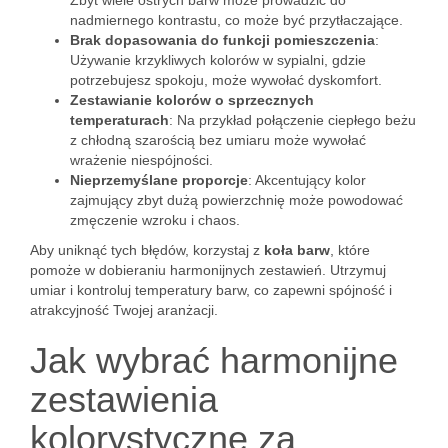
Zbyt wiele ostrych barw może prowadzić do
nadmiernego kontrastu, co może być przytłaczające.
Brak dopasowania do funkcji pomieszczenia
:
Używanie krzykliwych kolorów w sypialni, gdzie
potrzebujesz spokoju, może wywołać dyskomfort.
Zestawianie kolorów o sprzecznych
temperaturach
: Na przykład połączenie ciepłego beżu
z chłodną szarością bez umiaru może wywołać
wrażenie niespójności.
Nieprzemyślane proporcje
: Akcentujący kolor
zajmujący zbyt dużą powierzchnię może powodować
zmęczenie wzroku i chaos.
Aby uniknąć tych błędów, korzystaj z
koła barw
, które
pomoże w dobieraniu harmonijnych zestawień. Utrzymuj
umiar i kontroluj temperatury barw, co zapewni spójność i
atrakcyjność Twojej aranżacji.
Jak wybrać harmonijne
zestawienia
kolorystyczne za