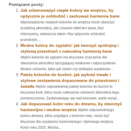
Powiązane posty:
Jak zrównoważyć ciepłe kolory we wnętrzu, by
optycznie je ochłodzić i zachować harmonię barw
Wprowadzenie ciepłych kolorów do wnętrza może stworzyć
przytulną atmosferę, ale czasami efekt ten bywa zbyt
intensywny, zwłaszcza latem. Aby optycznie schłodzić
przestrzeń,...
Modne kolory do sypialni: jak tworzyć spokojną i
stylową przestrzeń z naturalną harmonią barw
Wybór kolorów do sypialni ma kluczowe znaczenie dla
stworzenia atmosfery sprzyjającej relaksowi i odpoczynkowi.
Modne odcienie, takie jak zieleń czy delikatne pastelowe...
Paleta kolorów do kuchni: jak wybrać trwałe i
stylowe zestawienia dopasowane do przestrzeni i
światła
Wybór odpowiedniej palety kolorów do kuchni to
kluczowy krok, który może całkowicie odmienić atmosferę tego
pomieszczenia. Zastanawiając się nad kolorami, warto wziąć...
Jak dopasować kolor roku do drewna, by stworzyć
harmonijne i modne wnętrze
Wybór odpowiedniego
koloru drewna, który współgra z kolorem roku, może być
kluczowy dla uzyskania harmonijnego i stylowego wnętrza.
Kolor roku 2025, Mocha...