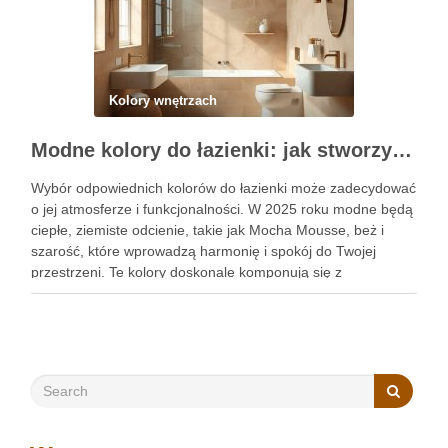
Kolory wnętrzach
Modne kolory do łazienki: jak stworzyć stylową przestrzeń łączącą trendy i funkcjonalność
Wybór odpowiednich kolorów do łazienki może zadecydować
o jej atmosferze i funkcjonalności. W 2025 roku modne będą
ciepłe, ziemiste odcienie, takie jak Mocha Mousse, beż i
szarość, które wprowadzą harmonię i spokój do Twojej
przestrzeni. Te kolory doskonale komponują się z
naturalnymi materiałami, tworząc stylową i przytulną
atmosferę. Warto zastanowić …