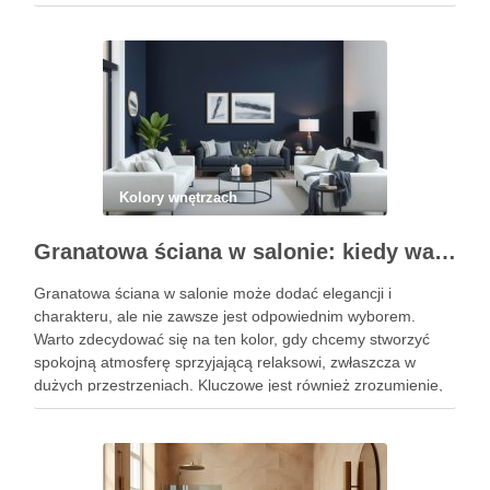
zasady, które pomogą uniknąć najczęstszych błędów w
doborze …
Kolory wnętrzach
Granatowa ściana w salonie: kiedy warto ją wybrać i jak uniknąć aranżacyjnych pułapek
Granatowa ściana w salonie może dodać elegancji i
charakteru, ale nie zawsze jest odpowiednim wyborem.
Warto zdecydować się na ten kolor, gdy chcemy stworzyć
spokojną atmosferę sprzyjającą relaksowi, zwłaszcza w
dużych przestrzeniach. Kluczowe jest również zrozumienie,
jakie pułapki aranżacyjne mogą się pojawić w związku z
ciemnymi kolorami, aby uniknąć błędów, …