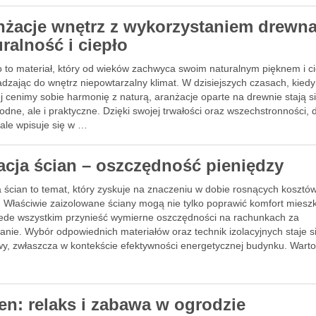
nżacje wnętrz z wykorzystaniem drewna
ralność i ciepło
 to materiał, który od wieków zachwyca swoim naturalnym pięknem i c
dzając do wnętrz niepowtarzalny klimat. W dzisiejszych czasach, kiedy
j cenimy sobie harmonię z naturą, aranżacje oparte na drewnie stają si
odne, ale i praktyczne. Dzięki swojej trwałości oraz wszechstronności,
ale wpisuje się w …
lacja ścian – oszczędność pieniędzy
a ścian to temat, który zyskuje na znaczeniu w dobie rosnących kosztó
. Właściwie zaizolowane ściany mogą nie tylko poprawić komfort miesz
zede wszystkim przynieść wymierne oszczędności na rachunkach za
anie. Wybór odpowiednich materiałów oraz technik izolacyjnych staje s
wy, zwłaszcza w kontekście efektywności energetycznej budynku. Wart
zeć …
en: relaks i zabawa w ogrodzie