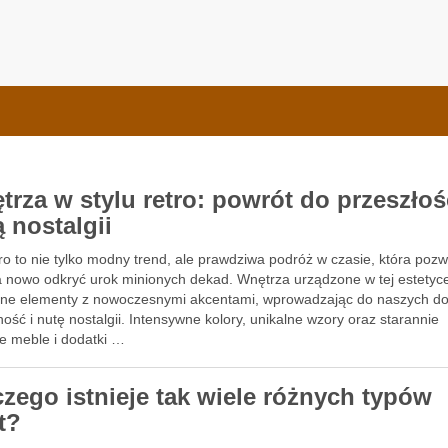
e Bauformat
trza w stylu retro: powrót do przeszłoś
 nostalgii
tro to nie tylko modny trend, ale prawdziwa podróż w czasie, która poz
 nowo odkryć urok minionych dekad. Wnętrza urządzone w tej estetyce
zne elementy z nowoczesnymi akcentami, wprowadzając do naszych 
ność i nutę nostalgii. Intensywne kolory, unikalne wzory oraz starannie
e meble i dodatki …
czego istnieje tak wiele różnych typów
t?