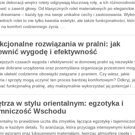
cie dekoracji wnętrz rolety odgrywają kluczową rolę, a ich różnorodno
awić o zawrót głowy. Od klasycznych rolet materiałowych po eleganckie
e drewniane – każdy typ ma swoje unikalne cechy i zastosowania. Wybó
dnich rolet to nie tylko kwestia estetyki, ale także funkcjonalności, któ
 na komfort codziennego życia. …
kcjonalne rozwiązania w pralni: jak
ewnić wygodę i efektywność
iejszych czasach wygoda i efektywność w domowej pralni są niezwykle
wie dobrane urządzenia oraz przemyślana organizacja przestrzeni mo
e ułatwić codzienne obowiązki związane z praniem. Czy wiesz, jakie
ia i sprzęty mogą uczynić ten proces bardziej komfortowym? Odkryj, j
ać funkcjonalną pralnię, aby maksymalnie wykorzystać jej potencjał i 
trza w stylu orientalnym: egzotyka i
emniczość Wschodu
ientalny to prawdziwa uczta dla zmysłów, łącząca egzotykę i tajemniczo
u w każdym detalu. To aranżacja, która przyciąga intensywnymi kolor
mi wzorami oraz luksusowymi materiałami, tworząc atmosferę ciepła i