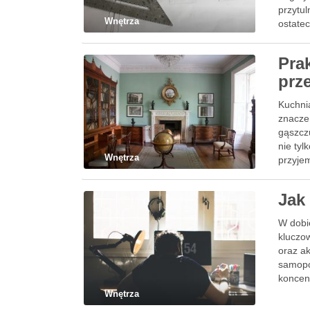
przytu
Wnętrza
ostatec
Pra
prz
Kuchni
znaczen
gąszcz
nie tyl
Wnętrza
przyje
Jak
W dobi
kluczo
oraz ak
samopoc
koncen
Wnętrza