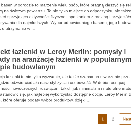
 basen w ogrodzie to marzenie wielu osób, które pragną cieszyć się r
ą na świeżym powietrzu. To nie tylko miejsce do odpoczynku, ale takż
zeń sprzyjająca aktywności fizycznej, spotkaniom z rodziną i przyjaciół
pływania dla najmłodszych. Wybór odpowiedniego basenu, jego budow
ć o utrzymanie w …
ekt łazienki w Leroy Merlin: pomysły i
ady na aranżację łazienki w popularny
epie budowlanym
ja łazienki to nie tylko wyzwanie, ale także szansa na stworzenie przes
ędzie odzwierciedlała nasz styl życia i osobowość. W dobie rosnącej
ności nowoczesnych rozwiązań, takich jak minimalizm i naturalne mater
astanowić się, jak najlepiej wykorzystać dostępne opcje. Leroy Merlin t
, które oferuje bogaty wybór produktów, dzięki …
1
2
Nas