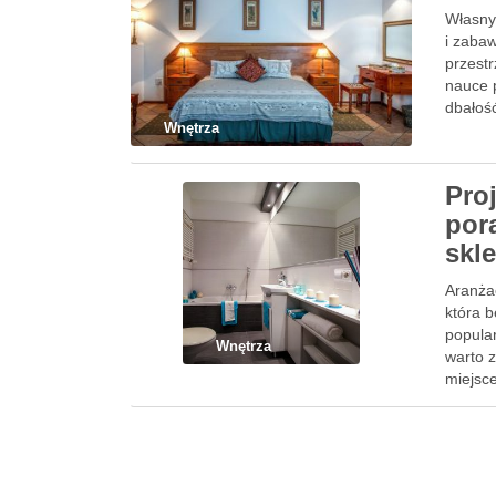
Własny
i zabaw
przestr
nauce 
dbałoś
Wnętrza
Proj
por
skl
Aranżac
która b
popular
Wnętrza
warto z
miejsce