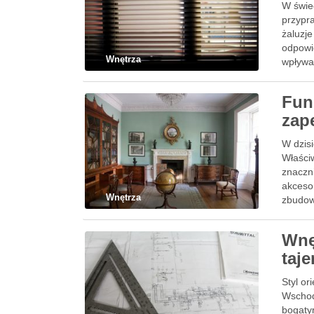
W świe
przypr
żaluzj
odpowie
Wnętrza
wpływa
Fun
zap
W dzis
Właści
znaczni
akcesor
Wnętrza
zbudow
Wnę
taj
Styl or
Wschod
bogaty