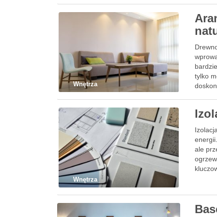
Ara
natu
Drewno
wprowa
bardzie
tylko m
Wnętrza
doskon
Izo
Izolacj
energii
ale pr
ogrzew
kluczo
przyjr
Wnętrza
Bas