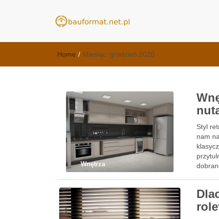
meble kuchenn
kuchnie Poznań - opinie
Home
/
Miesiąc:
grudzień 2020
Wnę
nutą
Styl re
nam na
klasyc
przytul
Wnętrza
dobran
Dla
role