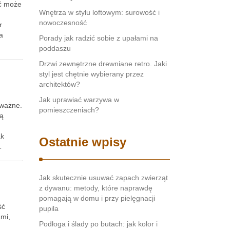
ść może
Wnętrza w stylu loftowym: surowość i
nowoczesność
r
ra
Porady jak radzić sobie z upałami na
poddaszu
Drzwi zewnętrzne drewniane retro. Jaki
styl jest chętnie wybierany przez
architektów?
Jak uprawiać warzywa w
 ważne.
pomieszczeniach?
gą
ak
Ostatnie wpisy
…
Jak skutecznie usuwać zapach zwierząt
z dywanu: metody, które naprawdę
pomagają w domu i przy pielęgnacji
ść
pupila
ami,
Podłoga i ślady po butach: jak kolor i