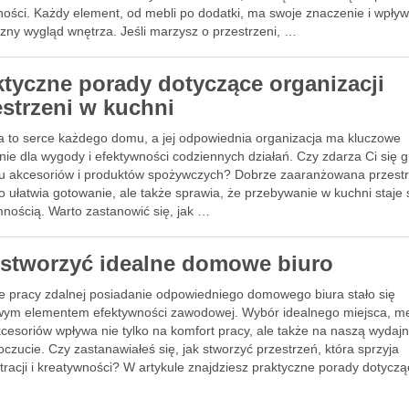
lności. Każdy element, od mebli po dodatki, ma swoje znaczenie i wpły
zny wygląd wnętrza. Jeśli marzysz o przestrzeni, …
ktyczne porady dotyczące organizacji
estrzeni w kuchni
a to serce każdego domu, a jej odpowiednia organizacja ma kluczowe
ie dla wygody i efektywności codziennych działań. Czy zdarza Ci się 
u akcesoriów i produktów spożywczych? Dobrze zaaranżowana przest
ko ułatwia gotowanie, ale także sprawia, że przebywanie w kuchni staje 
mnością. Warto zastanowić się, jak …
 stworzyć idealne domowe biuro
e pracy zdalnej posiadanie odpowiedniego domowego biura stało się
wym elementem efektywności zawodowej. Wybór idealnego miejsca, me
cesoriów wpływa nie tylko na komfort pracy, ale także na naszą wydajn
zucie. Czy zastanawiałeś się, jak stworzyć przestrzeń, która sprzyja
tracji i kreatywności? W artykule znajdziesz praktyczne porady dotycz