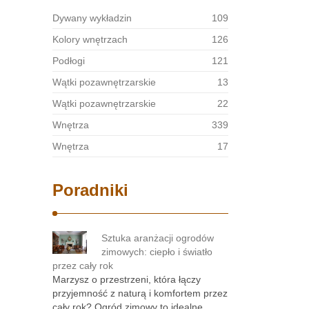
Dywany wykładzin
109
Kolory wnętrzach
126
Podłogi
121
Wątki pozawnętrzarskie
13
Wątki pozawnętrzarskie
22
Wnętrza
339
Wnętrza
17
Poradniki
Sztuka aranżacji ogrodów
zimowych: ciepło i światło
przez cały rok
Marzysz o przestrzeni, która łączy
przyjemność z naturą i komfortem przez
cały rok? Ogród zimowy to idealne