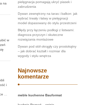
pielęgnacja pomagają ukryć piasek i
wa na
zabrudzenia
Dywan zewnętrzny na taras i balkon: jak
wybrać trwały i łatwy w pielęgnacji
model dopasowany do stylu przestrzeni
Błędy przy łączeniu podłogi z listwami:
diagnoza przyczyn i skuteczne
rozwiązania montażowe
gubić w
rzeń
Dywan pod stół okrągły czy prostokątny
się
– jak dobrać kształt i rozmiar dla
wygody i stylu wnętrza
Najnowsze
komentarze
bli
ość i
ące …
meble kuchenne Bauformat
kuchnie Poznań – opinie