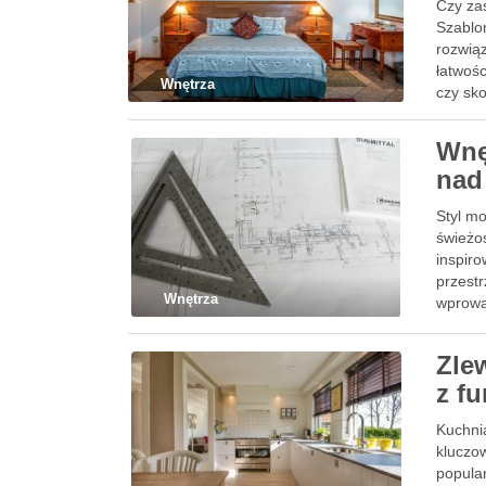
Czy za
Szablo
rozwiąz
łatwoś
Wnętrza
czy sk
Wnę
nad
Styl m
świeżoś
inspir
przestr
Wnętrza
wprowa
Zle
z f
Kuchni
kluczo
popula