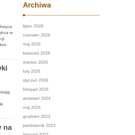
Archiwa
lipiec 2026
achwyca
ętrza w
czerwiec 2026
ji.
maj 2026
ckim
kwiecień 2026
marzec 2026
yki
luty 2026
styczeń 2026
listopad 2025
rywają
e
wrzesień 2024
le
maj 2024
grudzień 2023
październik 2023
w na
listopad 2022