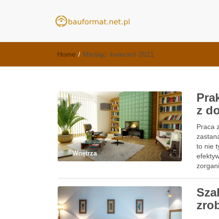
meble kuchenn
kuchnie Poznań - opinie
Home
/
Miesiąc:
kwiecień 2021
Pra
z d
Praca z
zastan
to nie 
Wnętrza
efekty
zorgan
Sza
zro