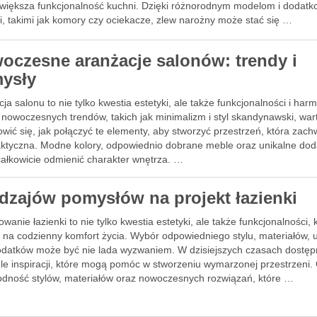
zwiększa funkcjonalność kuchni. Dzięki różnorodnym modelom i dodat
i, takimi jak komory czy ociekacze, zlew narożny może stać się …
oczesne aranżacje salonów: trendy i
ysły
ja salonu to nie tylko kwestia estetyki, ale także funkcjonalności i har
 nowoczesnych trendów, takich jak minimalizm i styl skandynawski, war
wić się, jak połączyć te elementy, aby stworzyć przestrzeń, która zach
raktyczna. Modne kolory, odpowiednio dobrane meble oraz unikalne dod
ałkowicie odmienić charakter wnętrza. …
odzajów pomysłów na projekt łazienki
owanie łazienki to nie tylko kwestia estetyki, ale także funkcjonalności, 
 na codzienny komfort życia. Wybór odpowiedniego stylu, materiałów, 
odatków może być nie lada wyzwaniem. W dzisiejszych czasach dostę
ele inspiracji, które mogą pomóc w stworzeniu wymarzonej przestrzeni.
odność stylów, materiałów oraz nowoczesnych rozwiązań, które …