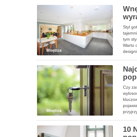
Wnę
wyr
Styl go
tajemni
tym sty
Warto o
Wnętrza
designi
Najc
pop
Czy zas
wylosow
kluczow
pojawia
Wnętrza
przyjrz
10 