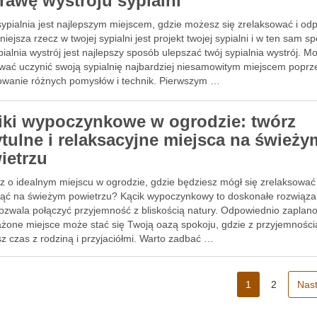
rawę wystroju sypialni
ypialnia jest najlepszym miejscem, gdzie możesz się zrelaksować i od
iejsza rzecz w twojej sypialni jest projekt twojej sypialni i w ten sam s
pialnia wystrój jest najlepszy sposób ulepszać twój sypialnia wystrój. M
wać uczynić swoją sypialnię najbardziej niesamowitym miejscem poprz
owanie różnych pomysłów i technik. Pierwszym …
iki wypoczynkowe w ogrodzie: twórz
ytulne i relaksacyjne miejsca na świeży
ietrzu
z o idealnym miejscu w ogrodzie, gdzie będziesz mógł się zrelaksować 
ąć na świeżym powietrzu? Kącik wypoczynkowy to doskonałe rozwiąza
pozwala połączyć przyjemność z bliskością natury. Odpowiednio zaplan
żone miejsce może stać się Twoją oazą spokoju, gdzie z przyjemności
z czas z rodziną i przyjaciółmi. Warto zadbać …
1
2
Nas