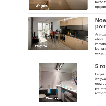
także 
Wnętrza
opcjam
Now
pom
Aranżac
obliczu
zastano
Wnętrza
jest p
mogą c
5 r
Projekt
wpływa
oraz d
jest wi
różnor
Wnętrza