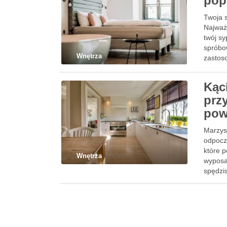
pop
Twoja s
Najważn
twój sy
spróbo
Wnętrza
zastos
Kąc
prz
pow
Marzys
odpocz
które 
Wnętrza
wyposa
spędzis