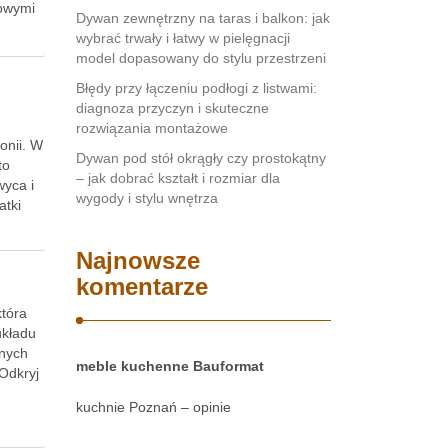
kowymi
Dywan zewnętrzny na taras i balkon: jak
wybrać trwały i łatwy w pielęgnacji
model dopasowany do stylu przestrzeni
Błędy przy łączeniu podłogi z listwami:
diagnoza przyczyn i skuteczne
rozwiązania montażowe
monii. W
Dywan pod stół okrągły czy prostokątny
to
– jak dobrać kształt i rozmiar dla
wyca i
wygody i stylu wnętrza
atki
Najnowsze
komentarze
która
układu
pnych
meble kuchenne Bauformat
 Odkryj
kuchnie Poznań – opinie