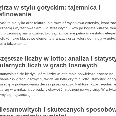
trza w stylu gotyckim: tajemnica i
afinowanie
tycki to nie tylko architektura, ale również wyjątkowa estetyka, która z
czością i wyrafinowaniem. Od strzelistych łuków po bogate witraże, wn
lu przenoszą nas w czasie, tworząc atmosferę pełną majestatu i eleganc
dkryć, jakie kluczowe elementy aranżacji oraz kolory dominują w goty
e, a także jak …
zęstsze liczby w lotto: analiza i statyst
ularnych liczb w grach losowych
tanawiałeś się kiedyś, które liczby w lotto mają największe szanse na
anie? W grach losowych, takich jak lotto czy mini lotto, statystyki odg
ą rolę w podejmowaniu decyzji przez graczy. Niektóre liczby regularni
ją się w wynikach, co budzi ciekawość i nadzieję na wygraną. W artyku
ymy się najczęściej …
Niesamowitych i skutecznych sposobó