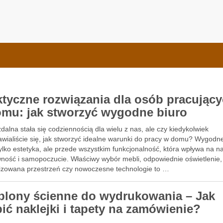
e Bauformat
ktyczne rozwiązania dla osób pracując
omu: jak stworzyć wygodne biuro
dalna stała się codziennością dla wielu z nas, ale czy kiedykolwiek
awialiście się, jak stworzyć idealne warunki do pracy w domu? Wygodne
tylko estetyka, ale przede wszystkim funkcjonalność, która wpływa na n
wność i samopoczucie. Właściwy wybór mebli, odpowiednie oświetlenie,
izowana przestrzeń czy nowoczesne technologie to …
blony ścienne do wydrukowania – Jak
bić naklejki i tapety na zamówienie?