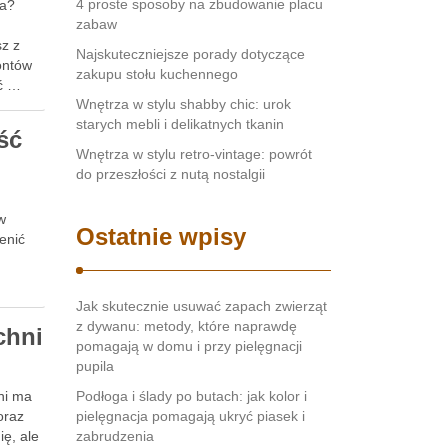
4 proste sposoby na zbudowanie placu
za?
zabaw
sz z
Najskuteczniejsze porady dotyczące
ontów
zakupu stołu kuchennego
yć …
Wnętrza w stylu shabby chic: urok
starych mebli i delikatnych tkanin
ść
Wnętrza w stylu retro-vintage: powrót
do przeszłości z nutą nostalgii
w
Ostatnie wpisy
enić
Jak skutecznie usuwać zapach zwierząt
z dywanu: metody, które naprawdę
chni
pomagają w domu i przy pielęgnacji
pupila
ni ma
Podłoga i ślady po butach: jak kolor i
oraz
pielęgnacja pomagają ukryć piasek i
ę, ale
zabrudzenia