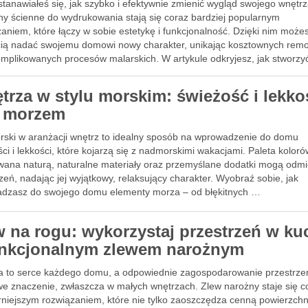
stanawiałeś się, jak szybko i efektywnie zmienić wygląd swojego wnętr
ny ścienne do wydrukowania stają się coraz bardziej popularnym
aniem, które łączy w sobie estetykę i funkcjonalność. Dzięki nim może
cią nadać swojemu domowi nowy charakter, unikając kosztownych rem
omplikowanych procesów malarskich. W artykule odkryjesz, jak stworz
trza w stylu morskim: świeżość i lekko
 morzem
orski w aranżacji wnętrz to idealny sposób na wprowadzenie do domu
ci i lekkości, które kojarzą się z nadmorskimi wakacjami. Paleta koloró
owana naturą, naturalne materiały oraz przemyślane dodatki mogą odmi
zeń, nadając jej wyjątkowy, relaksujący charakter. Wyobraź sobie, jak
dzasz do swojego domu elementy morza – od błękitnych …
w na rogu: wykorzystaj przestrzeń w ku
unkcjonalnym zlewem narożnym
a to serce każdego domu, a odpowiednie zagospodarowanie przestrze
we znaczenie, zwłaszcza w małych wnętrzach. Zlew narożny staje się c
rniejszym rozwiązaniem, które nie tylko zaoszczędza cenną powierzchni