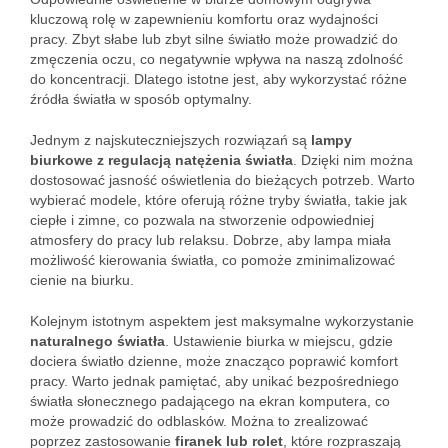
kluczową rolę w zapewnieniu komfortu oraz wydajności
pracy. Zbyt słabe lub zbyt silne światło może prowadzić do
zmęczenia oczu, co negatywnie wpływa na naszą zdolność
do koncentracji. Dlatego istotne jest, aby wykorzystać różne
źródła światła w sposób optymalny.
Jednym z najskuteczniejszych rozwiązań są
lampy
biurkowe z regulacją natężenia światła
. Dzięki nim można
dostosować jasność oświetlenia do bieżących potrzeb. Warto
wybierać modele, które oferują różne tryby światła, takie jak
ciepłe i zimne, co pozwala na stworzenie odpowiedniej
atmosfery do pracy lub relaksu. Dobrze, aby lampa miała
możliwość kierowania światła, co pomoże zminimalizować
cienie na biurku.
Kolejnym istotnym aspektem jest maksymalne wykorzystanie
naturalnego światła
. Ustawienie biurka w miejscu, gdzie
dociera światło dzienne, może znacząco poprawić komfort
pracy. Warto jednak pamiętać, aby unikać bezpośredniego
światła słonecznego padającego na ekran komputera, co
może prowadzić do odblasków. Można to zrealizować
poprzez zastosowanie
firanek lub rolet
, które rozpraszają