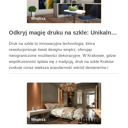
Wnętrza
Odkryj magię druku na szkle: Unikalne dekoracje wnętrz
Druk na szkle to innowacyjna technologia, która
rewolucjonizuje świat designu wnętrz, oferując
nieograniczone możliwości dekoracyjne. W Krakowie, gdzie
współczesność splata się z tradycją, druk na szkle Kraków
zyskuje coraz większą popularność wśród designerów i
właścicieli domów, pragnących wprowadzić do swoich
przestrzeni unikalny i osobisty akcent. Oto, jak możesz
wykorzystać tę …
Wnętrza