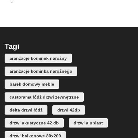
…
Tagi
aranżacje kominek narożny
aranżacje kominka narożnego
barek domowy meble
castorama łódź drzwi zewnętrzne
delta drzwi łódź
drzwi 42db
drzwi akustyczne 42 db
drzwi aluplast
drzwi balkonowe 80x200