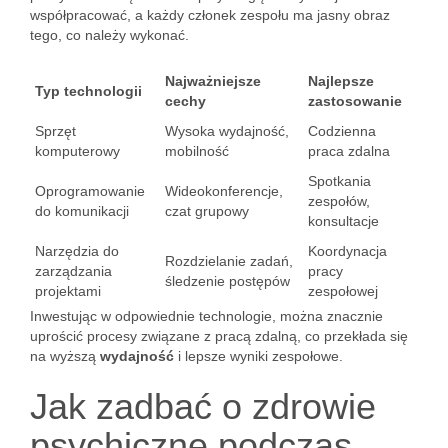
współpracować, a każdy członek zespołu ma jasny obraz
tego, co należy wykonać.
Najważniejsze
Najlepsze
Typ technologii
cechy
zastosowanie
Sprzęt
Wysoka wydajność,
Codzienna
komputerowy
mobilność
praca zdalna
Spotkania
Oprogramowanie
Wideokonferencje,
zespołów,
do komunikacji
czat grupowy
konsultacje
Narzędzia do
Koordynacja
Rozdzielanie zadań,
zarządzania
pracy
śledzenie postępów
projektami
zespołowej
Inwestując w odpowiednie technologie, można znacznie
uprościć procesy związane z pracą zdalną, co przekłada się
na wyższą
wydajność
i lepsze wyniki zespołowe.
Jak zadbać o zdrowie
psychiczne podczas