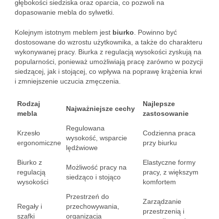
głębokości siedziska oraz oparcia, co pozwoli na
dopasowanie mebla do sylwetki.
Kolejnym istotnym meblem jest
biurko
. Powinno być
dostosowane do wzrostu użytkownika, a także do charakteru
wykonywanej pracy. Biurka z regulacją wysokości zyskują na
popularności, ponieważ umożliwiają pracę zarówno w pozycji
siedzącej, jak i stojącej, co wpływa na poprawę krążenia krwi
i zmniejszenie uczucia zmęczenia.
Rodzaj
Najlepsze
Najważniejsze cechy
mebla
zastosowanie
Regulowana
Krzesło
Codzienna praca
wysokość, wsparcie
ergonomiczne
przy biurku
lędźwiowe
Biurko z
Elastyczne formy
Możliwość pracy na
regulacją
pracy, z większym
siedząco i stojąco
wysokości
komfortem
Przestrzeń do
Zarządzanie
Regały i
przechowywania,
przestrzenią i
szafki
organizacja