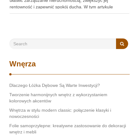
ułatwić zarządzanie nieruchomością, zwiększyć jej
rentowność i zapewnić spokój ducha. W tym artykule
przedstawimy, jak wybrać najlepszą agencję, szczególnie w
kontekście obsługi najmu mieszkań Kraków. Zobacz:
https://gedeus.com/zarzadzanie-najmem-krakow/ Reputacja
i doświadczenie w branży Pierwszym krokiem …
Wnęrza
Dlaczego Łóżka Dębowe Są Warte Inwestycji?
Tworzenie harmonijnych wnętrz z wykorzystaniem
kolorowych akcentów
Wnętrza w stylu modern classic: połączenie klasyki i
nowoczesności
Folie samoprzylepne: kreatywne zastosowanie do dekoracji
wnętrz i mebli