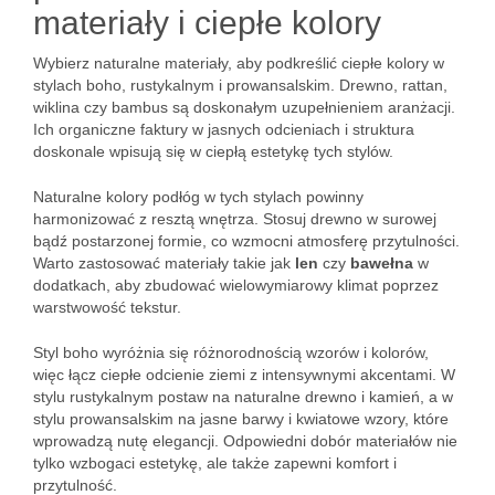
materiały i ciepłe kolory
Wybierz naturalne materiały, aby podkreślić ciepłe kolory w
stylach boho, rustykalnym i prowansalskim. Drewno, rattan,
wiklina czy bambus są doskonałym uzupełnieniem aranżacji.
Ich organiczne faktury w jasnych odcieniach i struktura
doskonale wpisują się w ciepłą estetykę tych stylów.
Naturalne kolory podłóg w tych stylach powinny
harmonizować z resztą wnętrza. Stosuj drewno w surowej
bądź postarzonej formie, co wzmocni atmosferę przytulności.
Warto zastosować materiały takie jak
len
czy
bawełna
w
dodatkach, aby zbudować wielowymiarowy klimat poprzez
warstwowość tekstur.
Styl boho wyróżnia się różnorodnością wzorów i kolorów,
więc łącz ciepłe odcienie ziemi z intensywnymi akcentami. W
stylu rustykalnym postaw na naturalne drewno i kamień, a w
stylu prowansalskim na jasne barwy i kwiatowe wzory, które
wprowadzą nutę elegancji. Odpowiedni dobór materiałów nie
tylko wzbogaci estetykę, ale także zapewni komfort i
przytulność.