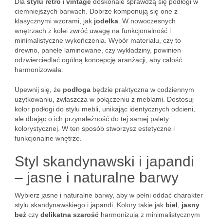
Dla
stylu retro
i
vintage
doskonale sprawdzą się podłogi w
ciemniejszych barwach. Dobrze komponują się one z
klasycznymi wzorami, jak
jodełka
. W nowoczesnych
wnętrzach z kolei zwróć uwagę na funkcjonalność i
minimalistyczne wykończenia. Wybór materiału, czy to
drewno, panele laminowane, czy wykładziny, powinien
odzwierciedlać ogólną koncepcję aranżacji, aby całość
harmonizowała.
Upewnij się, że
podłoga
będzie praktyczna w codziennym
użytkowaniu, zwłaszcza w połączeniu z meblami. Dostosuj
kolor podłogi do stylu mebli, unikając identycznych odcieni,
ale dbając o ich przynależność do tej samej palety
kolorystycznej. W ten sposób stworzysz estetyczne i
funkcjonalne wnętrze.
Styl skandynawski i japandi
– jasne i naturalne barwy
Wybierz jasne i naturalne barwy, aby w pełni oddać charakter
stylu skandynawskiego i japandi. Kolory takie jak
biel
,
jasny
beż
czy
delikatna szarość
harmonizują z minimalistycznym