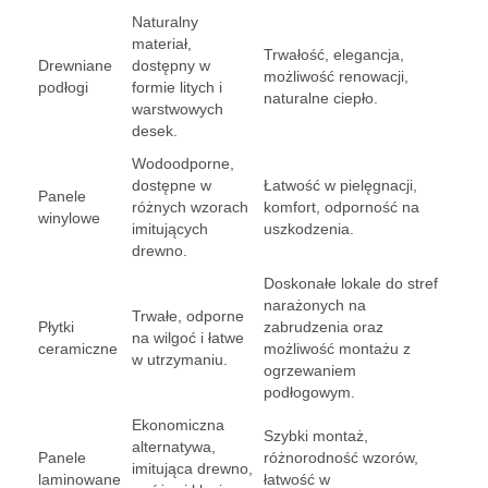
Naturalny
materiał,
Trwałość, elegancja,
Drewniane
dostępny w
możliwość renowacji,
podłogi
formie litych i
naturalne ciepło.
warstwowych
desek.
Wodoodporne,
dostępne w
Łatwość w pielęgnacji,
Panele
różnych wzorach
komfort, odporność na
winylowe
imitujących
uszkodzenia.
drewno.
Doskonałe lokale do stref
narażonych na
Trwałe, odporne
Płytki
zabrudzenia oraz
na wilgoć i łatwe
ceramiczne
możliwość montażu z
w utrzymaniu.
ogrzewaniem
podłogowym.
Ekonomiczna
Szybki montaż,
alternatywa,
Panele
różnorodność wzorów,
imitująca drewno,
laminowane
łatwość w