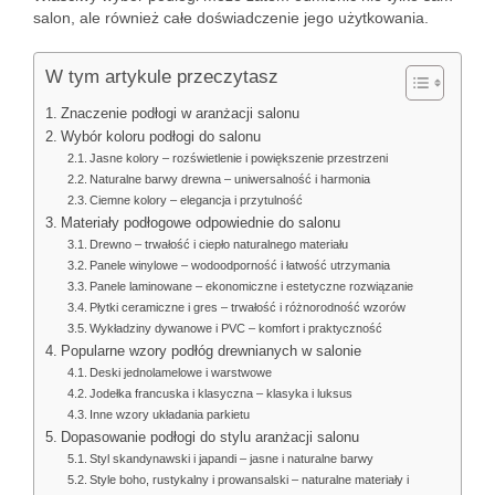
salon, ale również całe doświadczenie jego użytkowania.
W tym artykule przeczytasz
Znaczenie podłogi w aranżacji salonu
Wybór koloru podłogi do salonu
Jasne kolory – rozświetlenie i powiększenie przestrzeni
Naturalne barwy drewna – uniwersalność i harmonia
Ciemne kolory – elegancja i przytulność
Materiały podłogowe odpowiednie do salonu
Drewno – trwałość i ciepło naturalnego materiału
Panele winylowe – wodoodporność i łatwość utrzymania
Panele laminowane – ekonomiczne i estetyczne rozwiązanie
Płytki ceramiczne i gres – trwałość i różnorodność wzorów
Wykładziny dywanowe i PVC – komfort i praktyczność
Popularne wzory podłóg drewnianych w salonie
Deski jednolamelowe i warstwowe
Jodełka francuska i klasyczna – klasyka i luksus
Inne wzory układania parkietu
Dopasowanie podłogi do stylu aranżacji salonu
Styl skandynawski i japandi – jasne i naturalne barwy
Style boho, rustykalny i prowansalski – naturalne materiały i