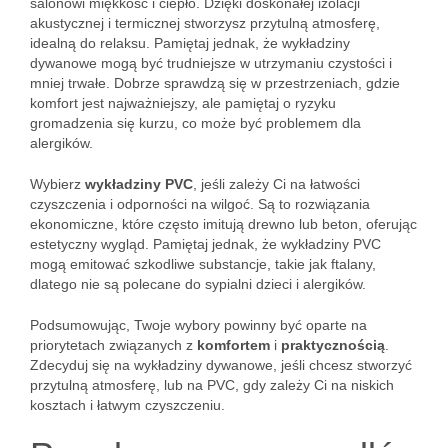
salonowi miękkość i ciepło. Dzięki doskonałej izolacji
akustycznej i termicznej stworzysz przytulną atmosferę,
idealną do relaksu. Pamiętaj jednak, że wykładziny
dywanowe mogą być trudniejsze w utrzymaniu czystości i
mniej trwałe. Dobrze sprawdzą się w przestrzeniach, gdzie
komfort jest najważniejszy, ale pamiętaj o ryzyku
gromadzenia się kurzu, co może być problemem dla
alergików.
Wybierz
wykładziny PVC
, jeśli zależy Ci na łatwości
czyszczenia i odporności na wilgoć. Są to rozwiązania
ekonomiczne, które często imitują drewno lub beton, oferując
estetyczny wygląd. Pamiętaj jednak, że wykładziny PVC
mogą emitować szkodliwe substancje, takie jak ftalany,
dlatego nie są polecane do sypialni dzieci i alergików.
Podsumowując, Twoje wybory powinny być oparte na
priorytetach związanych z
komfortem
i
praktycznością
.
Zdecyduj się na wykładziny dywanowe, jeśli chcesz stworzyć
przytulną atmosferę, lub na PVC, gdy zależy Ci na niskich
kosztach i łatwym czyszczeniu.