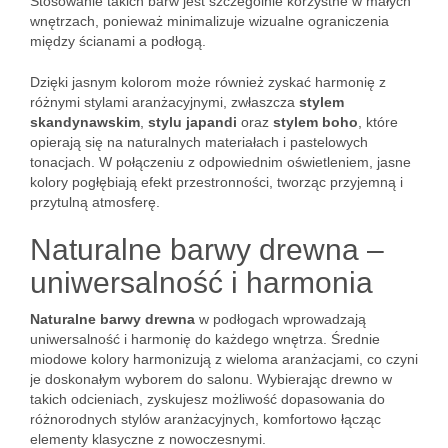
Stosowanie takich barw jest szczególnie korzystne w małych
wnętrzach, ponieważ minimalizuje wizualne ograniczenia
między ścianami a podłogą.
Dzięki jasnym kolorom może również zyskać harmonię z
różnymi stylami aranżacyjnymi, zwłaszcza
stylem
skandynawskim
,
stylu japandi
oraz
stylem boho
, które
opierają się na naturalnych materiałach i pastelowych
tonacjach. W połączeniu z odpowiednim oświetleniem, jasne
kolory pogłębiają efekt przestronności, tworząc przyjemną i
przytulną atmosferę.
Naturalne barwy drewna –
uniwersalność i harmonia
Naturalne barwy drewna
w podłogach wprowadzają
uniwersalność i harmonię do każdego wnętrza. Średnie
miodowe kolory harmonizują z wieloma aranżacjami, co czyni
je doskonałym wyborem do salonu. Wybierając drewno w
takich odcieniach, zyskujesz możliwość dopasowania do
różnorodnych stylów aranżacyjnych, komfortowo łącząc
elementy klasyczne z nowoczesnymi.