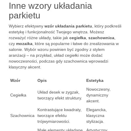
Inne wzory układania
parkietu
Wybierz efektywny
wzór układania parkietu
, który podkreśli
estetykę i funkcjonalność Twojego wnętrza. Możesz
rozważyć różne układy, takie jak
cegiełka
,
szachownica
,
czy
mozaika
, które są popularne i łatwe do zrealizowania w
salonie. Wybór wzoru powinien być zgodny z stylem
aranżacji – na przykład, układ cegiełki może dodać
nowoczesności, podczas gdy szachownica wprowadzi
klasyczny akcent.
Wzór
Opis
Estetyka
Nowoczesny,
Układ desek w zygzak,
Cegiełka
dynamiczny
tworzący efekt struktury.
akcent.
Kontrastujące kwadraty,
Elegancka,
Szachownica
tworzące efektu
klasyczna
trójwymiarowości.
stylizacja.
Małe elementy układane
Artystyczny,