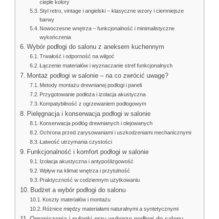
ciepłe kolory
Styl retro, vintage i angielski – klasyczne wzory i ciemniejsze
barwy
Nowoczesne wnętrza – funkcjonalność i minimalistyczne
wykończenia
Wybór podłogi do salonu z aneksem kuchennym
Trwałość i odporność na wilgoć
Łączenie materiałów i wyznaczanie stref funkcjonalnych
Montaż podłogi w salonie – na co zwrócić uwagę?
Metody montażu drewnianej podłogi i paneli
Przygotowanie podłoża i izolacja akustyczna
Kompatybilność z ogrzewaniem podłogowym
Pielęgnacja i konserwacja podłogi w salonie
Konserwacja podłóg drewnianych i olejowanych
Ochrona przed zarysowaniami i uszkodzeniami mechanicznymi
Łatwość utrzymania czystości
Funkcjonalność i komfort podłogi w salonie
Izolacja akustyczna i antypoślizgowość
Wpływ na klimat wnętrza i przytulność
Praktyczność w codziennym użytkowaniu
Budżet a wybór podłogi do salonu
Koszty materiałów i montażu
Różnice między materiałami naturalnymi a syntetycznymi