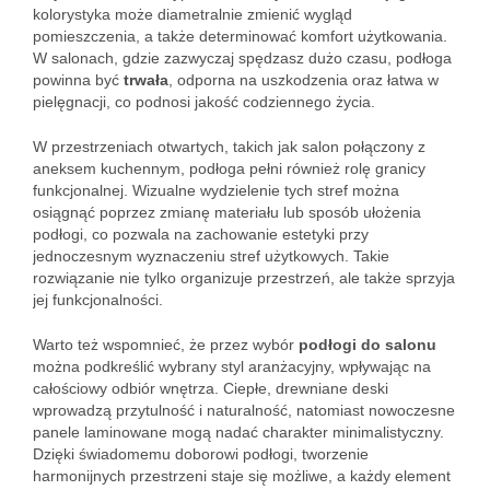
kolorystyka może diametralnie zmienić wygląd
pomieszczenia, a także determinować komfort użytkowania.
W salonach, gdzie zazwyczaj spędzasz dużo czasu, podłoga
powinna być
trwała
, odporna na uszkodzenia oraz łatwa w
pielęgnacji, co podnosi jakość codziennego życia.
W przestrzeniach otwartych, takich jak salon połączony z
aneksem kuchennym, podłoga pełni również rolę granicy
funkcjonalnej. Wizualne wydzielenie tych stref można
osiągnąć poprzez zmianę materiału lub sposób ułożenia
podłogi, co pozwala na zachowanie estetyki przy
jednoczesnym wyznaczeniu stref użytkowych. Takie
rozwiązanie nie tylko organizuje przestrzeń, ale także sprzyja
jej funkcjonalności.
Warto też wspomnieć, że przez wybór
podłogi do salonu
można podkreślić wybrany styl aranżacyjny, wpływając na
całościowy odbiór wnętrza. Ciepłe, drewniane deski
wprowadzą przytulność i naturalność, natomiast nowoczesne
panele laminowane mogą nadać charakter minimalistyczny.
Dzięki świadomemu doborowi podłogi, tworzenie
harmonijnych przestrzeni staje się możliwe, a każdy element