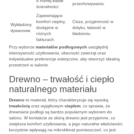
o różnej klasie
przechowywaniu.
ścieralności.
Zapewniające
komfort cieplny,
Cisza, przyjemność w
Wykładziny
dostępne w
dotyku, łatwość w
dywanowe
różnych
kładzeniu.
fakturach.
Przy wyborze
materiałów podłogowych
uwzględnij
intensywność użytkowania, obecność zwierząt oraz
indywidualne preferencje estetyczne, aby stworzyć idealną
przestrzeń w salonie.
Drewno – trwałość i ciepło
naturalnego materiału
Drewno
to materiał, który charakteryzuje się wysoką
trwałością
oraz wyjątkowym
ciepłem
, co sprawia, że
drewniane podłogi są bardzo popularnym wyborem do
salonu. W kontakcie ze skórą drewno jest przyjemne, co
zwiększa komfort użytkowania, a jego naturalne właściwości
korzystnie wpływają na mikroklimat pomieszczeń, co jest