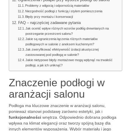
Ograniczenia i pułapki przy wyborze podłogi do salonu
Problemy z wilgocią i odpornością materiałów
Niezgodność podłogi z funkcją i stylem pomieszczenia
Błędy przy montażu i konserwacji
FAQ – najczęściej zadawane pytania
Jak ocenić wpływ różnych wzorów podłóg drewnianych na
postrzeganie przestrzeni salonu?
Jakie są ograniczenia łączenia różnych materiałów
podłogowych w salonie z aneksem kuchennym?
Jak zweryfikować efektywność izolacji akustycznej
zastosowanej pod podłogą w salonie?
Jakie nietypowe błędy montażowe mogą wpłynąć na trwałość
podłogi, a jak ich uniknąć?
Znaczenie podłogi w
aranżacji salonu
Podłoga ma kluczowe znaczenie w aranżacji salonu,
ponieważ stanowi podstawę zarówno estetyki, jak i
funkcjonalności
wnętrza. Odpowiednio dobrana podłoga
wpływa na klimat elegancji oraz tworzy spójną bazę dla
innych elementów wyposażenia. Wybór materiału i jego