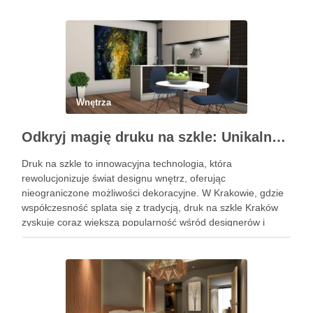
Wnętrza
Odkryj magię druku na szkle: Unikalne dekoracje wnętrz
Druk na szkle to innowacyjna technologia, która
rewolucjonizuje świat designu wnętrz, oferując
nieograniczone możliwości dekoracyjne. W Krakowie, gdzie
współczesność splata się z tradycją, druk na szkle Kraków
zyskuje coraz większą popularność wśród designerów i
właścicieli domów, pragnących wprowadzić do swoich
przestrzeni unikalny i osobisty akcent. Oto, jak możesz
wykorzystać tę …