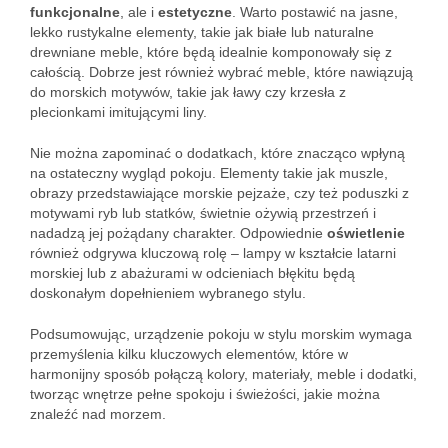
funkcjonalne
, ale i
estetyczne
. Warto postawić na jasne,
lekko rustykalne elementy, takie jak białe lub naturalne
drewniane meble, które będą idealnie komponowały się z
całością. Dobrze jest również wybrać meble, które nawiązują
do morskich motywów, takie jak ławy czy krzesła z
plecionkami imitującymi liny.
Nie można zapominać o dodatkach, które znacząco wpłyną
na ostateczny wygląd pokoju. Elementy takie jak muszle,
obrazy przedstawiające morskie pejzaże, czy też poduszki z
motywami ryb lub statków, świetnie ożywią przestrzeń i
nadadzą jej pożądany charakter. Odpowiednie
oświetlenie
również odgrywa kluczową rolę – lampy w kształcie latarni
morskiej lub z abażurami w odcieniach błękitu będą
doskonałym dopełnieniem wybranego stylu.
Podsumowując, urządzenie pokoju w stylu morskim wymaga
przemyślenia kilku kluczowych elementów, które w
harmonijny sposób połączą kolory, materiały, meble i dodatki,
tworząc wnętrze pełne spokoju i świeżości, jakie można
znaleźć nad morzem.