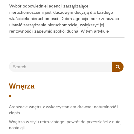
Wybór odpowiedniej agencji zarządzającej
nieruchomościami jest kluczowym decyzją dla każdego
właściciela nieruchomości. Dobra agencja może znacząco
ułatwić zarządzanie nieruchomością, zwiększyć jej
rentowność i zapewnić spokój ducha. W tym artykule
przedstawimy, jak wybrać najlepszą agencję, szczególnie w
kontekście obsługi najmu mieszkań Kraków. Zobacz:
https://gedeus.com/zarzadzanie-najmem-krakow/ Reputacja
i doświadczenie w branży Pierwszym krokiem …
Wnęrza
Aranżacje wnętrz z wykorzystaniem drewna: naturalność i
ciepło
Wnętrza w stylu retro-vintage: powrót do przeszłości z nutą
nostalgii