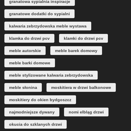
granatowa sypialnia inspiracje
granatowe dodatki do sypialni
kalwaria zebrzydowska meble wystawa
klamka do drzwi pcv
klamki do drzwi pcv
meble autorskie
meble barek domowy
meble barki domowe
meble stylizowane kalwaria zebrzydowska
meble słonina
moskitiera w drzwi balkonowe
moskitiery do okien bydgoszcz
najmodniejsze dywany
nomi elbląg drzwi
okucia do szklanych drzwi