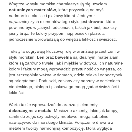
Wnętrza w stylu morskim charakteryzują się użyciem
naturalnych materiałów
, które przywołują na myśl
nadmorskie okolice i plażowy klimat. Jednym z
najważniejszych elementów tego stylu jest
drewno
, które
powinno być w jasnych odcieniach, takich jak biel, beż czy
jasny brąz. Te kolory przypominają piasek i plaże, a
jednocześnie wprowadzają do wnętrza lekkość i świeżość.
Tekstylia odgrywają kluczową rolę w aranżacji przestrzeni w
stylu morskim.
Len
oraz
bawełna
są idealnymi materiałami,
które są zarówno trwałe, jak i miękkie w dotyku. Ich naturalne
kolory i faktury mogą wprowadzić przytulność do wnętrza, co
jest szczególnie ważne w domach, gdzie relaks i odpoczynek
są priorytetami. Poduszki, zasłony czy narzuty w odcieniach
niebieskiego, białego i piaskowego mogą дodać świeżości i
lekkości.
Warto także wprowadzać do aranżacji elementy
dekoracyjne z metalu
. Mosiężne akcenty, takie jak lampy,
ramki do zdjęć czy uchwyty meblowe, mogą subtelnie
nawiązywać do morskiego klimatu. Połączenie drewna z
metalem tworzy harmonijną kompozycję, która wygląda