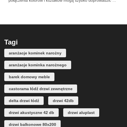
połączenia kolorów i kształtów mogą szybko doprowadzić …
Tagi
aranżacje kominek narożny
aranżacje kominka narożnego
barek domowy meble
castorama łódź drzwi zewnętrzne
delta drzwi łódź
drzwi 42db
drzwi akustyczne 42 db
drzwi aluplast
drzwi balkonowe 80x200