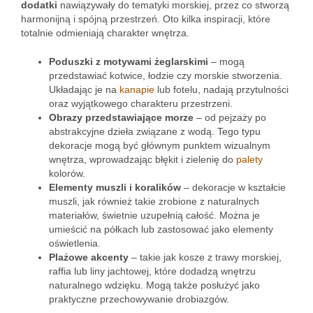
dodatki
nawiązywały do tematyki morskiej, przez co stworzą
harmonijną i spójną przestrzeń. Oto kilka inspiracji, które
totalnie odmieniają charakter wnętrza.
Poduszki z motywami żeglarskimi
– mogą
przedstawiać kotwice, łodzie czy morskie stworzenia.
Układając je na
kanapie
lub fotelu, nadają przytulności
oraz wyjątkowego charakteru przestrzeni.
Obrazy przedstawiające morze
– od pejzaży po
abstrakcyjne dzieła związane z wodą. Tego typu
dekoracje mogą być głównym punktem wizualnym
wnętrza, wprowadzając błękit i zielenię do
palety
kolorów.
Elementy muszli i koralików
– dekoracje w kształcie
muszli, jak również takie zrobione z naturalnych
materiałów, świetnie uzupełnią całość. Można je
umieścić na półkach lub zastosować jako elementy
oświetlenia.
Plażowe akcenty
– takie jak kosze z trawy morskiej,
raffia lub liny jachtowej, które dodadzą wnętrzu
naturalnego wdzięku. Mogą także posłużyć jako
praktyczne przechowywanie drobiazgów.