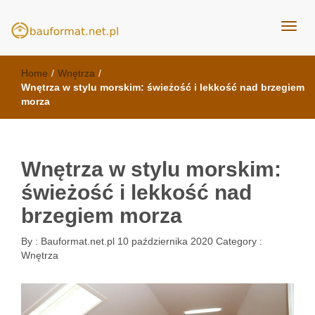
kuchnie Poznań - opinie
meble kuchenne Bauformat
Home
/
Wnętrza
/
Wnętrza w stylu morskim: świeżość i lekkość nad brzegiem
morza
Wnętrza w stylu morskim:
świeżość i lekkość nad
brzegiem morza
By :
Bauformat.net.pl
10 października 2020
Category :
Wnętrza