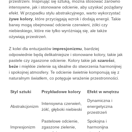
przestrzeni. Inspirując się sztuką, można stosować zarówno
intensywne, jak i stonowane odcienie, aby uzyskać pożądany
efekt. W przypadku stylu abstrakcyjnego, warto wykorzystać
żywe kolory
, które przyciągają wzrok i dodają energii. Takie
barwy mogą obejmować odcienie czerwieni, żółci czy
niebieskiego, które nie tylko wyróżniają się, ale także
ożywiają przestrzeń.
Z kolei dla entuzjastów
impresjonizmu
, bardziej
odpowiednie będą delikatniejsze i stonowane kolory, takie jak
pastele czy zgaszone odcienie. Kolory takie jak
szarości
,
beże
i miękkie zielenie są idealne do stworzenia harmonijnej
i spokojnej atmosfery. Te odcienie świetnie komponują się z
naturalnym światłem, co potęguje wrażenie przestronności.
Styl sztuki
Przykładowe kolory
Efekt w wnętrzu
Dynamiczna i
Intensywna czerwień,
Abstrakcjonizm
energetyczna
żółć, głęboki niebieski
przestrzeń
Pastelowe odcienie,
Spokojna i
Impresjonizm
zgaszone zielenie,
harmonijna