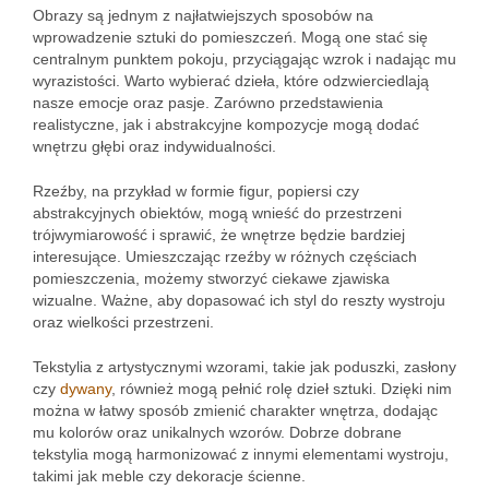
Obrazy są jednym z najłatwiejszych sposobów na
wprowadzenie sztuki do pomieszczeń. Mogą one stać się
centralnym punktem pokoju, przyciągając wzrok i nadając mu
wyrazistości. Warto wybierać dzieła, które odzwierciedlają
nasze emocje oraz pasje. Zarówno przedstawienia
realistyczne, jak i abstrakcyjne kompozycje mogą dodać
wnętrzu głębi oraz indywidualności.
Rzeźby, na przykład w formie figur, popiersi czy
abstrakcyjnych obiektów, mogą wnieść do przestrzeni
trójwymiarowość i sprawić, że wnętrze będzie bardziej
interesujące. Umieszczając rzeźby w różnych częściach
pomieszczenia, możemy stworzyć ciekawe zjawiska
wizualne. Ważne, aby dopasować ich styl do reszty wystroju
oraz wielkości przestrzeni.
Tekstylia z artystycznymi wzorami, takie jak poduszki, zasłony
czy
dywany
, również mogą pełnić rolę dzieł sztuki. Dzięki nim
można w łatwy sposób zmienić charakter wnętrza, dodając
mu kolorów oraz unikalnych wzorów. Dobrze dobrane
tekstylia mogą harmonizować z innymi elementami wystroju,
takimi jak meble czy dekoracje ścienne.