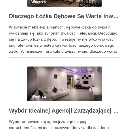
Wnętrza
Dlaczego Łóżka Dębowe Są Warte Inwestycji?
W świecie mebli sypialnianych, dębowe łóżka do sypialni
wyróżniają się jako synonim trwałości i elegancji. Decydując
się na zakup łóżka z dębu, inwestujemy nie tylko w jakość
snu, ale również w estetykę i wartość naszego domowego
azylu. W niniejszym artykule przyjrzymy się, dlaczego warto
wybrać łóżko wykonane z tego szlachetnego …
Wnętrza
Wybór Idealnej Agencji Zarządzającej Nieruchomościami: Kompleksowy Przewodnik
Wybór odpowiedniej agencji zarządzającej
nieruchomościami jest kluczowym decyzją dla każdego