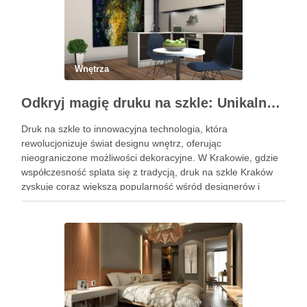
Wnętrza
Odkryj magię druku na szkle: Unikalne dekoracje wnętrz
Druk na szkle to innowacyjna technologia, która
rewolucjonizuje świat designu wnętrz, oferując
nieograniczone możliwości dekoracyjne. W Krakowie, gdzie
współczesność splata się z tradycją, druk na szkle Kraków
zyskuje coraz większą popularność wśród designerów i
właścicieli domów, pragnących wprowadzić do swoich
przestrzeni unikalny i osobisty akcent. Oto, jak możesz
wykorzystać tę …