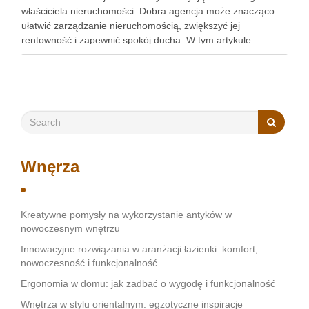
właściciela nieruchomości. Dobra agencja może znacząco
ułatwić zarządzanie nieruchomością, zwiększyć jej
rentowność i zapewnić spokój ducha. W tym artykule
przedstawimy, jak wybrać najlepszą agencję, szczególnie w
kontekście obsługi najmu mieszkań Kraków. Zobacz:
https://gedeus.com/zarzadzanie-najmem-krakow/ Reputacja
i doświadczenie w branży Pierwszym krokiem …
Wnęrza
Kreatywne pomysły na wykorzystanie antyków w
nowoczesnym wnętrzu
Innowacyjne rozwiązania w aranżacji łazienki: komfort,
nowoczesność i funkcjonalność
Ergonomia w domu: jak zadbać o wygodę i funkcjonalność
Wnętrza w stylu orientalnym: egzotyczne inspiracje