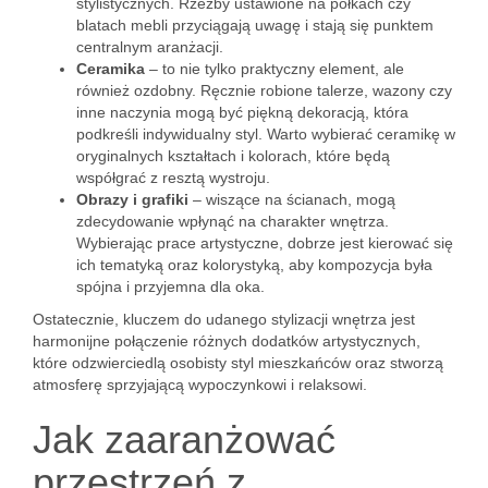
stylistycznych. Rzeźby ustawione na półkach czy
blatach mebli przyciągają uwagę i stają się punktem
centralnym aranżacji.
Ceramika
– to nie tylko praktyczny element, ale
również ozdobny. Ręcznie robione talerze, wazony czy
inne naczynia mogą być piękną dekoracją, która
podkreśli indywidualny styl. Warto wybierać ceramikę w
oryginalnych kształtach i kolorach, które będą
współgrać z resztą wystroju.
Obrazy i grafiki
– wiszące na ścianach, mogą
zdecydowanie wpłynąć na charakter wnętrza.
Wybierając prace artystyczne, dobrze jest kierować się
ich tematyką oraz kolorystyką, aby kompozycja była
spójna i przyjemna dla oka.
Ostatecznie, kluczem do udanego stylizacji wnętrza jest
harmonijne połączenie różnych dodatków artystycznych,
które odzwierciedlą osobisty styl mieszkańców oraz stworzą
atmosferę sprzyjającą wypoczynkowi i relaksowi.
Jak zaaranżować
przestrzeń z