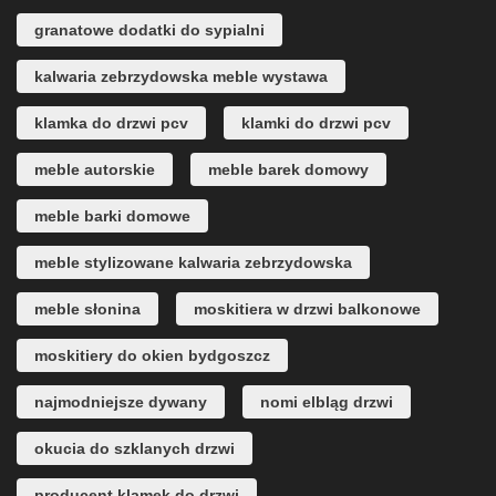
granatowe dodatki do sypialni
kalwaria zebrzydowska meble wystawa
klamka do drzwi pcv
klamki do drzwi pcv
meble autorskie
meble barek domowy
meble barki domowe
meble stylizowane kalwaria zebrzydowska
meble słonina
moskitiera w drzwi balkonowe
moskitiery do okien bydgoszcz
najmodniejsze dywany
nomi elbląg drzwi
okucia do szklanych drzwi
producent klamek do drzwi