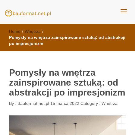
kuchnie Poznań - opinie
meble kuchenne Bauformat
Home
/
Wnętrza
/
Pomysły na wnętrza zainspirowane sztuką: od abstrakcji
po impresjonizm
Pomysły na wnętrza
zainspirowane sztuką: od
abstrakcji po impresjonizm
By :
Bauformat.net.pl
15 marca 2022
Category :
Wnętrza