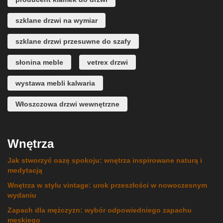
szklane drzwi na wymiar
szklane drzwi przesuwne do szafy
słonina meble
vetrex drzwi
wystawa mebli kalwaria
Włoszczowa drzwi wewnętrzne
Wnętrza
Jak stworzyć oazę spokoju: wnętrza inspirowane naturą i
medytacją
Wnętrza w stylu vintage: urok przeszłości w nowoczesnym
wydaniu
Zapach dla mężczyzn: wybór odpowiedniego zapachu
męskiego