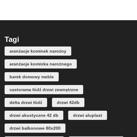
Tagi
aranżacje kominek narożny
aranżacje kominka narożnego
barek domowy meble
castorama łódź drzwi zewnętrzne
delta drzwi łódź
drzwi 42db
drzwi akustyczne 42 db
drzwi aluplast
drzwi balkonowe 80x200