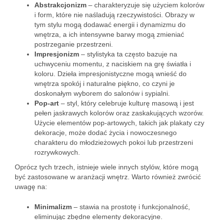
Abstrakcjonizm
– charakteryzuje się użyciem kolorów
i form, które nie naśladują rzeczywistości. Obrazy w
tym stylu mogą dodawać energii i dynamizmu do
wnętrza, a ich intensywne barwy mogą zmieniać
postrzeganie przestrzeni.
Impresjonizm
– stylistyka ta często bazuje na
uchwyceniu momentu, z naciskiem na grę światła i
koloru. Dzieła impresjonistyczne mogą wnieść do
wnętrza spokój i naturalne piękno, co czyni je
doskonałym wyborem do salonów i sypialni.
Pop-art
– styl, który celebruje kulturę masową i jest
pełen jaskrawych kolorów oraz zaskakujących wzorów.
Użycie elementów pop-artowych, takich jak plakaty czy
dekoracje, może dodać życia i nowoczesnego
charakteru do młodzieżowych pokoi lub przestrzeni
rozrywkowych.
Oprócz tych trzech, istnieje wiele innych stylów, które mogą
być zastosowane w aranżacji wnętrz. Warto również zwrócić
uwagę na:
Minimalizm
– stawia na prostotę i funkcjonalność,
eliminując zbędne elementy dekoracyjne.