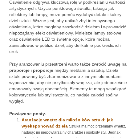
Oświetlenie odgrywa kluczową rolę w podkreślaniu wartości
artystycznych. Użycie punktowego światła, takiego jak
reflektory lub lampy, może pomóc wydobyć detale i kolory
dzieł sztuki. Ważne jest, aby unikać zbyt intensywnego
oświetlenia, które mogłoby zaszkodzić dziełom i wprowadzić
niepożądany efekt oświetleniowy. Mniejsze lampy stołowe
oraz oświetlenie LED to świetne opcje, które można
zainstalować w pobliżu dzieł, aby delikatnie podkreślić ich
urok.
Przy aranżowaniu przestrzeni warto także zwrócić uwagę na
proporcje
i
proporcje
między meblami a sztuką. Dzieła
sztuki powinny być zharmonizowane z innymi elementami
wyposażenia, aby nie przytłaczały wnętrza, ale jednocześnie
emanowały swoją obecnością. Elementy te mogą współgrać
kolorystycznie lub stylistycznie, co nadaje całości spójny
wygląd.
Powiązane posty:
Aranżacje wnętrz dla miłośników sztuki: jak
wyeksponować dzieła
Sztuka ma moc przemiany wnętrz,
nadając im niepowtarzalny charakter i osobisty styl. Jednak