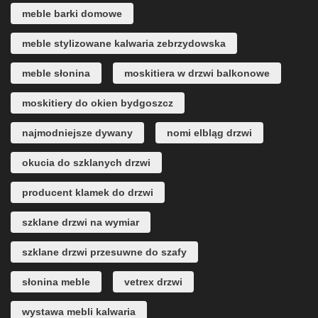
meble barki domowe
meble stylizowane kalwaria zebrzydowska
meble słonina
moskitiera w drzwi balkonowe
moskitiery do okien bydgoszcz
najmodniejsze dywany
nomi elbląg drzwi
okucia do szklanych drzwi
producent klamek do drzwi
szklane drzwi na wymiar
szklane drzwi przesuwne do szafy
słonina meble
vetrex drzwi
wystawa mebli kalwaria