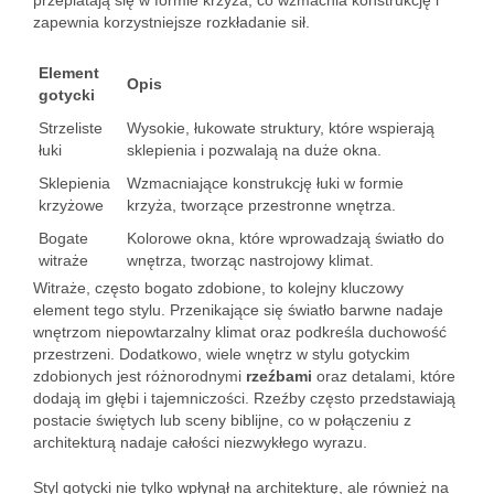
przeplatają się w formie krzyża, co wzmacnia konstrukcję i
zapewnia korzystniejsze rozkładanie sił.
Element
Opis
gotycki
Strzeliste
Wysokie, łukowate struktury, które wspierają
łuki
sklepienia i pozwalają na duże okna.
Sklepienia
Wzmacniające konstrukcję łuki w formie
krzyżowe
krzyża, tworzące przestronne wnętrza.
Bogate
Kolorowe okna, które wprowadzają światło do
witraże
wnętrza, tworząc nastrojowy klimat.
Witraże, często bogato zdobione, to kolejny kluczowy
element tego stylu. Przenikające się światło barwne nadaje
wnętrzom niepowtarzalny klimat oraz podkreśla duchowość
przestrzeni. Dodatkowo, wiele wnętrz w stylu gotyckim
zdobionych jest różnorodnymi
rzeźbami
oraz detalami, które
dodają im głębi i tajemniczości. Rzeźby często przedstawiają
postacie świętych lub sceny biblijne, co w połączeniu z
architekturą nadaje całości niezwykłego wyrazu.
Styl gotycki nie tylko wpłynął na architekturę, ale również na