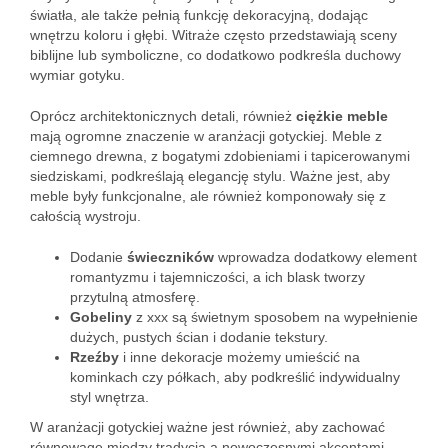
światła, ale także pełnią funkcję dekoracyjną, dodając
wnętrzu koloru i głębi. Witraże często przedstawiają sceny
biblijne lub symboliczne, co dodatkowo podkreśla duchowy
wymiar gotyku.
Oprócz architektonicznych detali, również
ciężkie meble
mają ogromne znaczenie w aranżacji gotyckiej. Meble z
ciemnego drewna, z bogatymi zdobieniami i tapicerowanymi
siedziskami, podkreślają elegancję stylu. Ważne jest, aby
meble były funkcjonalne, ale również komponowały się z
całością wystroju.
Dodanie
świeczników
wprowadza dodatkowy element
romantyzmu i tajemniczości, a ich blask tworzy
przytulną atmosferę.
Gobeliny
z xxx są świetnym sposobem na wypełnienie
dużych, pustych ścian i dodanie tekstury.
Rzeźby
i inne dekoracje możemy umieścić na
kominkach czy półkach, aby podkreślić indywidualny
styl wnętrza.
W aranżacji gotyckiej ważne jest również, aby zachować
równowagę między tradycją a nowoczesnymi akcentami.