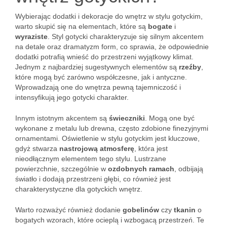
Wybierając dodatki i dekoracje do wnętrz w stylu gotyckim,
warto skupić się na elementach, które są
bogate
i
wyraziste
. Styl gotycki charakteryzuje się silnym akcentem
na detale oraz dramatyzm form, co sprawia, że odpowiednie
dodatki potrafią wnieść do przestrzeni wyjątkowy klimat.
Jednym z najbardziej sugestywnych elementów są
rzeźby
,
które mogą być zarówno współczesne, jak i antyczne.
Wprowadzają one do wnętrza pewną tajemniczość i
intensyfikują jego gotycki charakter.
Innym istotnym akcentem są
świeczniki
. Mogą one być
wykonane z metalu lub drewna, często zdobione finezyjnymi
ornamentami. Oświetlenie w stylu gotyckim jest kluczowe,
gdyż stwarza
nastrojową atmosferę
, która jest
nieodłącznym elementem tego stylu. Lustrzane
powierzchnie, szczególnie w
ozdobnych ramach
, odbijają
światło i dodają przestrzeni głębi, co również jest
charakterystyczne dla gotyckich wnętrz.
Warto rozważyć również dodanie
gobelinów
czy
tkanin
o
bogatych wzorach, które ocieplą i wzbogacą przestrzeń. Te