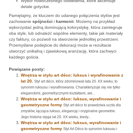
Wybór nowoczesnego oświetlenia, które akcentuje
detale gotyckie.
Pamiętajmy, że kluczem do udanego połączenia stylów jest
zachowanie
spójności
i
harmonii
. Możemy na przykład
wykorzystać jedną dominującą kolorystykę, która zaintegruje
oba style, lub odnaleźć wspólne elementy, takie jak materiały
czy faktury, co pozwoli na stworzenie jednolitej przestrzeni.
Przemyślane podejście do dekoracji może w rezultacie
utworzyć unikalną i zjawiskową aranżację, która zachwyci
każdego gościa.
Powiązane posty:
Wnętrza w stylu art déco: luksus i wyrafinowanie z
lat 20.
Styl art déco, który zdominował lata 20. XX wieku, to
synonim luksusu i wyrafinowania. Charakteryzuje się nie tylko
eleganckimi, geometrycznymi kształtami, ale...
Wnętrza w stylu art déco: luksus, wyrafinowanie i
geometryczne formy
Styl art déco to prawdziwa uczta dla
zmysłów, łącząca luksus, elegancję i oryginalne geometrie.
Jego historia sięga lat 20. XX wieku, kiedy...
Wnętrza w stylu art déco: luksus, wyrafinowanie i
geometryczne formy
Styl Art Déco to synonim luksusu i