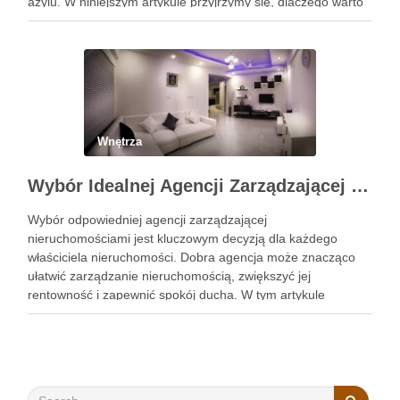
azylu. W niniejszym artykule przyjrzymy się, dlaczego warto
wybrać łóżko wykonane z tego szlachetnego …
Wnętrza
Wybór Idealnej Agencji Zarządzającej Nieruchomościami: Kompleksowy Przewodnik
Wybór odpowiedniej agencji zarządzającej
nieruchomościami jest kluczowym decyzją dla każdego
właściciela nieruchomości. Dobra agencja może znacząco
ułatwić zarządzanie nieruchomością, zwiększyć jej
rentowność i zapewnić spokój ducha. W tym artykule
przedstawimy, jak wybrać najlepszą agencję, szczególnie w
kontekście obsługi najmu mieszkań Kraków. Zobacz:
https://gedeus.com/zarzadzanie-najmem-krakow/ Reputacja
i doświadczenie w branży Pierwszym krokiem …