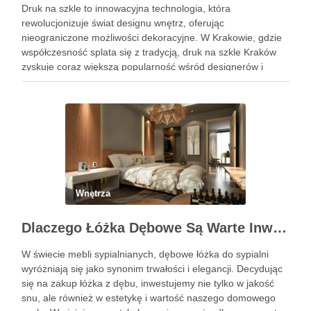
Druk na szkle to innowacyjna technologia, która
rewolucjonizuje świat designu wnętrz, oferując
nieograniczone możliwości dekoracyjne. W Krakowie, gdzie
współczesność splata się z tradycją, druk na szkle Kraków
zyskuje coraz większą popularność wśród designerów i
właścicieli domów, pragnących wprowadzić do swoich
przestrzeni unikalny i osobisty akcent. Oto, jak możesz
wykorzystać tę …
Wnętrza
Dlaczego Łóżka Dębowe Są Warte Inwestycji?
W świecie mebli sypialnianych, dębowe łóżka do sypialni
wyróżniają się jako synonim trwałości i elegancji. Decydując
się na zakup łóżka z dębu, inwestujemy nie tylko w jakość
snu, ale również w estetykę i wartość naszego domowego