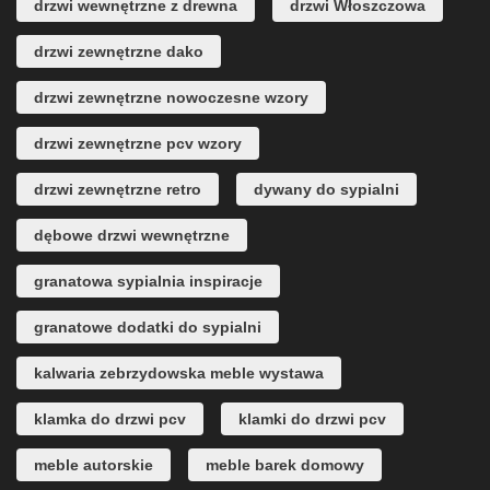
drzwi wewnętrzne z drewna
drzwi Włoszczowa
drzwi zewnętrzne dako
drzwi zewnętrzne nowoczesne wzory
drzwi zewnętrzne pcv wzory
drzwi zewnętrzne retro
dywany do sypialni
dębowe drzwi wewnętrzne
granatowa sypialnia inspiracje
granatowe dodatki do sypialni
kalwaria zebrzydowska meble wystawa
klamka do drzwi pcv
klamki do drzwi pcv
meble autorskie
meble barek domowy