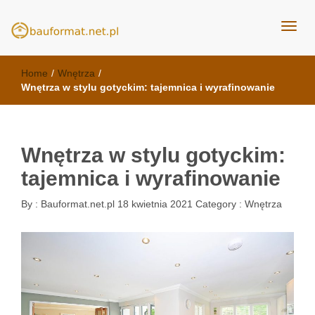
kuchnie Poznań - opinie
meble kuchenne Bauformat
Home
/
Wnętrza
/
Wnętrza w stylu gotyckim: tajemnica i wyrafinowanie
Wnętrza w stylu gotyckim:
tajemnica i wyrafinowanie
By :
Bauformat.net.pl
18 kwietnia 2021
Category :
Wnętrza