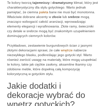
Te kolory tworzą
tajemniczy
i
dramatyczny
klimat, który jest
charakterystyczny dla stylu gotyckiego. Warto jednak
pamiętać, że ciemna
paleta
barw nie musi być monotonna.
Właściwie dobrane akcenty w
złocie
lub
srebrze
mogą
znacząco wzbogacić całość aranżacji, wprowadzając
elementy elegancji i wyrafinowania. Złote ramy, świeczniki
czy detale w srebrze mogą być znakomitym uzupełnieniem
dominujących ciemnych kolorów.
Przykładowo, zestawienie burgundowych ścian z jasnymi
złotymi dekoracjami sprawi, że całe
wnętrze
nabierze
niezwykłego blasku, podkreślając jego gotycki styl. Warto
również zwrócić uwagę na materiały, które mogą uzupełniać
te kolory, takie jak ciężkie zasłony, aksamitne tkaniny czy
zdobione meble, które dopełnią całą kompozycję
kolorystyczną w gotyckim stylu.
Jakie dodatki i
dekoracje wybrać do
wnętrz gotyckich?