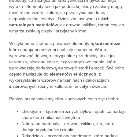
swobody, co zachęca do kreatywności i indywidualnego
wyrazu. Elementy takie jak poduszki, pledy i zasłony mogą
mieć różne wzory i kolory, co przyczynia się do tej
niepowtarzalnej estetyki. Dzięki zastosowaniu takich
naturalnych materiałów
jak drewno, wiklina, rattan czy len,
wnętrza zyskują ciepły i przyjazny klimat.
W stylu boho istotne są również elementy
rękodzielnicze
,
które nadają przestrzeni osobisty charakter. Warto
wprowadzać do wnętrz oryginalne przedmioty, takie jak
ceramika, plecione kosze, czy vintage’owe meble, które
wprowadzają dodatkową warstwę historii i emocji. Styl boho
często nawiązuje do
elementów etnicznych
, z
wykorzystaniem wzorów na tkaninach i dekoracjach
inspirowanych różnymi kulturami na całym świecie.
Poniżej przedstawiamy kilka kluczowych cech stylu boho:
Eklektyzm – łączenie różnych stylów i epok, co nadaje
charakter i unikalność wnętrzu.
Naturalne materiały – drewno, wiklina, len, które
dodają przytulności i ciepła.
Rękodzieło – przedmioty handmade, które nadają