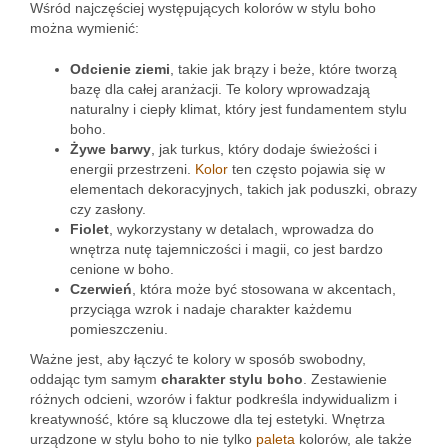
Wśród najczęściej występujących kolorów w stylu boho
można wymienić:
Odcienie ziemi
, takie jak brązy i beże, które tworzą
bazę dla całej aranżacji. Te kolory wprowadzają
naturalny i ciepły klimat, który jest fundamentem stylu
boho.
Żywe barwy
, jak turkus, który dodaje świeżości i
energii przestrzeni.
Kolor
ten często pojawia się w
elementach dekoracyjnych, takich jak poduszki, obrazy
czy zasłony.
Fiolet
, wykorzystany w detalach, wprowadza do
wnętrza nutę tajemniczości i magii, co jest bardzo
cenione w boho.
Czerwień
, która może być stosowana w akcentach,
przyciąga wzrok i nadaje charakter każdemu
pomieszczeniu.
Ważne jest, aby łączyć te kolory w sposób swobodny,
oddając tym samym
charakter stylu boho
. Zestawienie
różnych odcieni, wzorów i faktur podkreśla indywidualizm i
kreatywność, które są kluczowe dla tej estetyki. Wnętrza
urządzone w stylu boho to nie tylko
paleta
kolorów, ale także