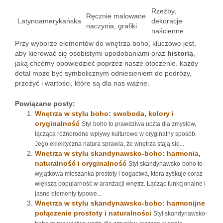
Rzeźby,
Ręcznie malowane
Latynoamerykańska
dekoracje
naczynia, grafiki
naścienne
Przy wyborze elementów do wnętrza boho, kluczowe jest,
aby kierować się osobistymi upodobaniami oraz
historią
,
jaką chcemy opowiedzieć poprzez nasze otoczenie. każdy
detal może być symbolicznym odniesieniem do podróży,
przeżyć i wartości, które są dla nas ważne.
Powiązane posty:
Wnętrza w stylu boho: swoboda, kolory i
oryginalność
Styl boho to prawdziwa uczta dla zmysłów,
łącząca różnorodne wpływy kulturowe w oryginalny sposób.
Jego eklektyczna natura sprawia, że wnętrza stają się...
Wnętrza w stylu skandynawsko-boho: harmonia,
naturalność i oryginalność
Styl skandynawsko-boho to
wyjątkowa mieszanka prostoty i bogactwa, która zyskuje coraz
większą popularność w aranżacji wnętrz. Łącząc funkcjonalne i
jasne elementy typowe...
Wnętrza w stylu skandynawsko-boho: harmonijne
połączenie prostoty i naturalności
Styl skandynawsko-