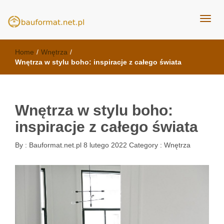
kuchnie Poznań - opinie
meble kuchenne Bauformat
Home
/
Wnętrza
/
Wnętrza w stylu boho: inspiracje z całego świata
Wnętrza w stylu boho:
inspiracje z całego świata
By :
Bauformat.net.pl
8 lutego 2022
Category :
Wnętrza