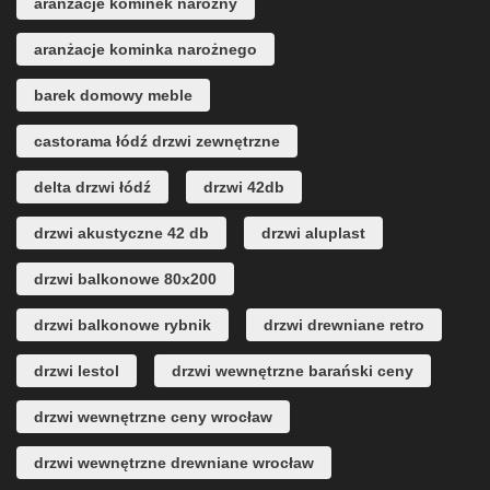
aranżacje kominek narożny
aranżacje kominka narożnego
barek domowy meble
castorama łódź drzwi zewnętrzne
delta drzwi łódź
drzwi 42db
drzwi akustyczne 42 db
drzwi aluplast
drzwi balkonowe 80x200
drzwi balkonowe rybnik
drzwi drewniane retro
drzwi lestol
drzwi wewnętrzne barański ceny
drzwi wewnętrzne ceny wrocław
drzwi wewnętrzne drewniane wrocław