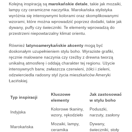
Kolejną inspiracją są
marokańskie detale
, takie jak mozaiki,
lampy czy ceramiczne naczyńka. Marokańska stylistyka
wyróżnia się intensywnymi kolorami oraz skomplikowanymi
wzorami, które można wprowadzić poprzez dodatki, takie jak
dywany, puffy czy świeczniki. Te elementy wprowadzą do
przestrzeni niepowtarzalny klimat orientu.
Również
latynoamerykańskie akcenty
mogą być
doskonałym uzupełnieniem stylu boho. Wyraziste grafiki,
ręcznie malowane naczynia czy rzeźby z drewna tworzą
unikalną atmosferę i oddają charakter tej regionu. Użycie
intensywnych barw, zwłaszcza czerwieni, żółci i zieleni,
odzwierciedla radosny styl życia mieszkańców Ameryki
Łacińskiej.
Kluczowe
Jak zastosować
Typ inspiracji
elementy
w stylu boho
Kolorowe tkaniny,
Poduszki,
Indyjska
wzory, rękodzieło
narzuty, zasłony
Mozaiki, lampy,
Dywany,
Marokańska
ceramika
świeczniki, stoły