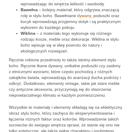
wprowadzając do wnętrza lekkość i swobodę.
Bawełna
– kolejny materiał, który odgrywa znaczącą
rolę w stylu boho. Bawełniane
dywany
, poduszki oraz
kocyk wprowadzają przyjemny dotyk i są praktycznym
wyborem do każdego pokoju.
Wiklina
– z materiału tego wykonuje się różnego
rodzaju kosze, meble oraz dekoracje. Wiklina w stylu
boho wpisuje się w ideę powrotu do natury i
ekologicznych rozwiązań.
Ręcznie robione przedmioty to także istotny element stylu
boho. Ręcznie tkane dywany, unikalne poduszki czy zasłony
z etnicznymi wzorami, które często pochodzą z różnych
zakątków świata, wprowadzają do aranżacji ducha podróży i
odkryć. Dodatkowo, elementy vintage, takie jak stare meble
czy antyczne akcesoria, przyczyniają się do stworzenia
niepowtarzalnego klimatu w każdym pomieszczeniu.
Wszystkie te materiały i elementy składają się na eklektyczny
obraz stylu boho, który zachęca do eksperymentowania i
łączenia różnych faktur oraz kolorów. Wprowadzenie takich
surowców do swojego wnętrza sprawi, że stanie się ono nie
tylko estetyczne, ale także pełne charakteru i osobistego