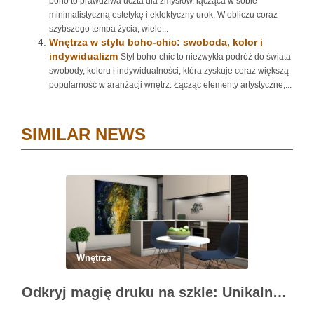
boho to prawdziwa uczta dla zmysłów, łącząca w sobie
minimalistyczną estetykę i eklektyczny urok. W obliczu coraz
szybszego tempa życia, wiele...
Wnętrza w stylu boho-chic: swoboda, kolor i
indywidualizm
Styl boho-chic to niezwykła podróż do świata
swobody, koloru i indywidualności, która zyskuje coraz większą
popularność w aranżacji wnętrz. Łącząc elementy artystyczne,...
SIMILAR NEWS
Wnętrza
Odkryj magię druku na szkle: Unikalne dekoracje wnętrz