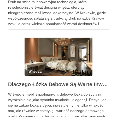
Druk na szkle to innowacyjna technologia, która
rewolucjonizuje świat designu wnętrz, oferując
nieograniczone możliwości dekoracyjne. W Krakowie, gdzie
współczesność splata się z tradycją, druk na szkle Kraków
zyskuje coraz większą popularność wśród designerów i
właścicieli domów, pragnących wprowadzić do swoich
przestrzeni unikalny i osobisty akcent. Oto, jak możesz
wykorzystać tę …
Wnętrza
Dlaczego Łóżka Dębowe Są Warte Inwestycji?
W świecie mebli sypialnianych, dębowe łóżka do sypialni
wyróżniają się jako synonim trwałości i elegancji. Decydując
się na zakup łóżka z dębu, inwestujemy nie tylko w jakość
snu, ale również w estetykę i wartość naszego domowego
azylu. W niniejszym artykule przyjrzymy się, dlaczego warto