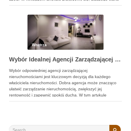
wybrać łóżko wykonane z tego szlachetnego …
Wnętrza
Wybór Idealnej Agencji Zarządzającej Nieruchomościami: Kompleksowy Przewodnik
Wybór odpowiedniej agencji zarządzającej
nieruchomościami jest kluczowym decyzją dla każdego
właściciela nieruchomości. Dobra agencja może znacząco
ułatwić zarządzanie nieruchomością, zwiększyć jej
rentowność i zapewnić spokój ducha. W tym artykule
przedstawimy, jak wybrać najlepszą agencję, szczególnie w
kontekście obsługi najmu mieszkań Kraków. Zobacz:
https://gedeus.com/zarzadzanie-najmem-krakow/ Reputacja
i doświadczenie w branży Pierwszym krokiem …