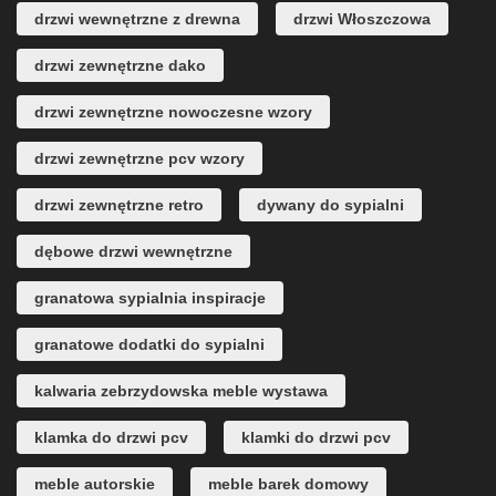
drzwi wewnętrzne z drewna
drzwi Włoszczowa
drzwi zewnętrzne dako
drzwi zewnętrzne nowoczesne wzory
drzwi zewnętrzne pcv wzory
drzwi zewnętrzne retro
dywany do sypialni
dębowe drzwi wewnętrzne
granatowa sypialnia inspiracje
granatowe dodatki do sypialni
kalwaria zebrzydowska meble wystawa
klamka do drzwi pcv
klamki do drzwi pcv
meble autorskie
meble barek domowy