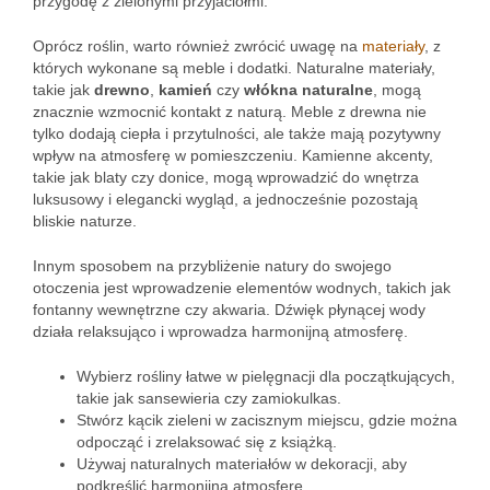
przygodę z zielonymi przyjaciółmi.
Oprócz roślin, warto również zwrócić uwagę na
materiały
, z
których wykonane są meble i dodatki. Naturalne materiały,
takie jak
drewno
,
kamień
czy
włókna naturalne
, mogą
znacznie wzmocnić kontakt z naturą. Meble z drewna nie
tylko dodają ciepła i przytulności, ale także mają pozytywny
wpływ na atmosferę w pomieszczeniu. Kamienne akcenty,
takie jak blaty czy donice, mogą wprowadzić do wnętrza
luksusowy i elegancki wygląd, a jednocześnie pozostają
bliskie naturze.
Innym sposobem na przybliżenie natury do swojego
otoczenia jest wprowadzenie elementów wodnych, takich jak
fontanny wewnętrzne czy akwaria. Dźwięk płynącej wody
działa relaksująco i wprowadza harmonijną atmosferę.
Wybierz rośliny łatwe w pielęgnacji dla początkujących,
takie jak sansewieria czy zamiokulkas.
Stwórz kącik zieleni w zacisznym miejscu, gdzie można
odpocząć i zrelaksować się z książką.
Używaj naturalnych materiałów w dekoracji, aby
podkreślić harmonijną atmosferę.