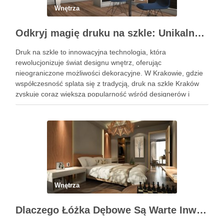
Wnętrza
Odkryj magię druku na szkle: Unikalne dekoracje wnętrz
Druk na szkle to innowacyjna technologia, która
rewolucjonizuje świat designu wnętrz, oferując
nieograniczone możliwości dekoracyjne. W Krakowie, gdzie
współczesność splata się z tradycją, druk na szkle Kraków
zyskuje coraz większą popularność wśród designerów i
właścicieli domów, pragnących wprowadzić do swoich
przestrzeni unikalny i osobisty akcent. Oto, jak możesz
wykorzystać tę …
Wnętrza
Dlaczego Łóżka Dębowe Są Warte Inwestycji?