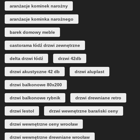
aranżacje kominek narożny
aranżacje kominka narożnego
barek domowy meble
castorama łódź drzwi zewnętrzne
delta drzwi łódź
drzwi 42db
drzwi akustyczne 42 db
drzwi aluplast
drzwi balkonowe 80x200
drzwi balkonowe rybnik
drzwi drewniane retro
drzwi lestol
drzwi wewnętrzne barański ceny
drzwi wewnętrzne ceny wrocław
drzwi wewnętrzne drewniane wrocław