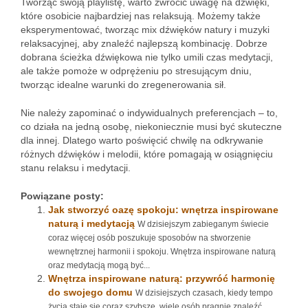
Tworząc swoją playlistę, warto zwrócić uwagę na dźwięki,
które osobicie najbardziej nas relaksują. Możemy także
eksperymentować, tworząc mix dźwięków natury i muzyki
relaksacyjnej, aby znaleźć najlepszą kombinację. Dobrze
dobrana ścieżka dźwiękowa nie tylko umili czas medytacji,
ale także pomoże w odprężeniu po stresującym dniu,
tworząc idealne warunki do zregenerowania sił.
Nie należy zapominać o indywidualnych preferencjach – to,
co działa na jedną osobę, niekoniecznie musi być skuteczne
dla innej. Dlatego warto poświęcić chwilę na odkrywanie
różnych dźwięków i melodii, które pomagają w osiągnięciu
stanu relaksu i medytacji.
Powiązane posty:
Jak stworzyć oazę spokoju: wnętrza inspirowane
naturą i medytacją
W dzisiejszym zabieganym świecie
coraz więcej osób poszukuje sposobów na stworzenie
wewnętrznej harmonii i spokoju. Wnętrza inspirowane naturą
oraz medytacją mogą być...
Wnętrza inspirowane naturą: przywróć harmonię
do swojego domu
W dzisiejszych czasach, kiedy tempo
życia staje się coraz szybsze, wiele osób pragnie znaleźć