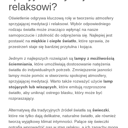
relaksowi?
Oświetlenie odgrywa kluczową rolę w tworzeniu atmosfery
sprzyjającej medytacji i relaksowi. Wybór odpowiedniego
rodzaju światła może znacząco wpłynąć na nasze
samopoczucie i zdolność do odprężenia się. Najlepiej jest
postawić na
miękkie i ciepłe światło
, które sprawia, że
przestrzeń staje się bardziej przytulna i kojąca.
Jednym z najlepszych rozwiązań są
lampy z możliwością
ściemniania
, które umożliwiają dostosowanie natężenia
światła do indywidualnych potrzeb. Zmniejszenie jasności
lampy może pomóc w stworzeniu spokojnej atmosfery,
sprzyjającej medytacji. Warto także rozważyć użycie
lamp
stojących lub wiszących
, które emitują rozproszone
światło, aby uniknąć ostrego blasku, który może być
rozpraszający.
Alternatywą dla tradycyjnych źródeł światła są
świeczki
,
które nie tylko dają delikatne, naturalne światło, ale również
tworzą wyjątkowy klimat intymności. Palące się świeczki
potrafią wprowadzić nas w stan relaksu, a ich zapachy mogą