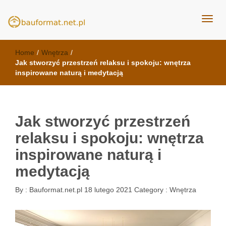
kuchnie Poznań - opinie
meble kuchenne Bauformat
Home
/
Wnętrza
/
Jak stworzyć przestrzeń relaksu i spokoju: wnętrza
inspirowane naturą i medytacją
Jak stworzyć przestrzeń
relaksu i spokoju: wnętrza
inspirowane naturą i
medytacją
By :
Bauformat.net.pl
18 lutego 2021
Category :
Wnętrza