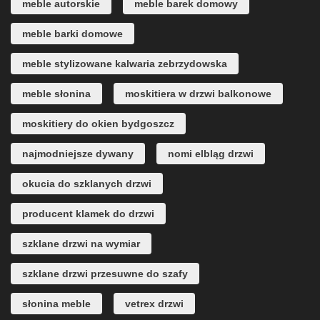
meble autorskie
meble barek domowy
meble barki domowe
meble stylizowane kalwaria zebrzydowska
meble słonina
moskitiera w drzwi balkonowe
moskitiery do okien bydgoszcz
najmodniejsze dywany
nomi elbląg drzwi
okucia do szklanych drzwi
producent klamek do drzwi
szklane drzwi na wymiar
szklane drzwi przesuwne do szafy
słonina meble
vetrex drzwi