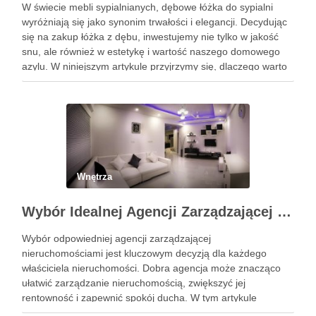
W świecie mebli sypialnianych, dębowe łóżka do sypialni
wyróżniają się jako synonim trwałości i elegancji. Decydując
się na zakup łóżka z dębu, inwestujemy nie tylko w jakość
snu, ale również w estetykę i wartość naszego domowego
azylu. W niniejszym artykule przyjrzymy się, dlaczego warto
wybrać łóżko wykonane z tego szlachetnego …
Wnętrza
Wybór Idealnej Agencji Zarządzającej Nieruchomościami: Kompleksowy Przewodnik
Wybór odpowiedniej agencji zarządzającej
nieruchomościami jest kluczowym decyzją dla każdego
właściciela nieruchomości. Dobra agencja może znacząco
ułatwić zarządzanie nieruchomością, zwiększyć jej
rentowność i zapewnić spokój ducha. W tym artykule
przedstawimy, jak wybrać najlepszą agencję, szczególnie w