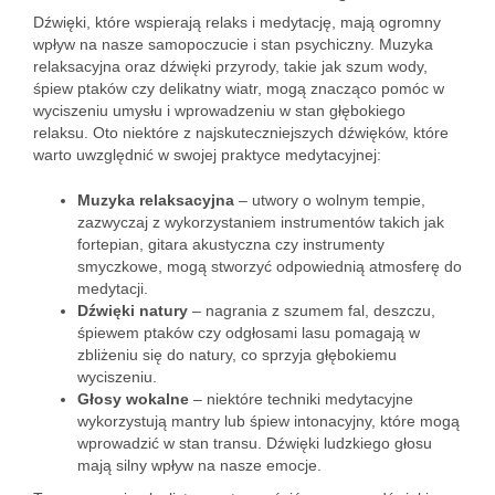
Dźwięki, które wspierają relaks i medytację, mają ogromny
wpływ na nasze samopoczucie i stan psychiczny. Muzyka
relaksacyjna oraz dźwięki przyrody, takie jak szum wody,
śpiew ptaków czy delikatny wiatr, mogą znacząco pomóc w
wyciszeniu umysłu i wprowadzeniu w stan głębokiego
relaksu. Oto niektóre z najskuteczniejszych dźwięków, które
warto uwzględnić w swojej praktyce medytacyjnej:
Muzyka relaksacyjna
– utwory o wolnym tempie,
zazwyczaj z wykorzystaniem instrumentów takich jak
fortepian, gitara akustyczna czy instrumenty
smyczkowe, mogą stworzyć odpowiednią atmosferę do
medytacji.
Dźwięki natury
– nagrania z szumem fal, deszczu,
śpiewem ptaków czy odgłosami lasu pomagają w
zbliżeniu się do natury, co sprzyja głębokiemu
wyciszeniu.
Głosy wokalne
– niektóre techniki medytacyjne
wykorzystują mantry lub śpiew intonacyjny, które mogą
wprowadzić w stan transu. Dźwięki ludzkiego głosu
mają silny wpływ na nasze emocje.