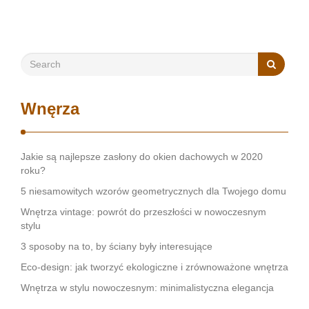
kontekście obsługi najmu mieszkań Kraków. Zobacz:
https://gedeus.com/zarzadzanie-najmem-krakow/ Reputacja
i doświadczenie w branży Pierwszym krokiem …
Wnęrza
Jakie są najlepsze zasłony do okien dachowych w 2020
roku?
5 niesamowitych wzorów geometrycznych dla Twojego domu
Wnętrza vintage: powrót do przeszłości w nowoczesnym
stylu
3 sposoby na to, by ściany były interesujące
Eco-design: jak tworzyć ekologiczne i zrównoważone wnętrza
Wnętrza w stylu nowoczesnym: minimalistyczna elegancja