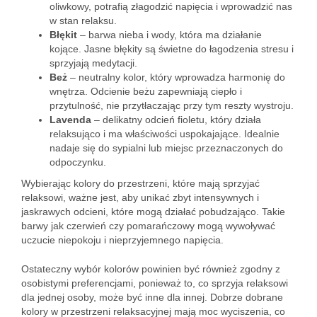
oliwkowy, potrafią złagodzić napięcia i wprowadzić nas
w stan relaksu.
Błękit
– barwa nieba i wody, która ma działanie
kojące. Jasne błękity są świetne do łagodzenia stresu i
sprzyjają medytacji.
Beż
– neutralny kolor, który wprowadza harmonię do
wnętrza. Odcienie beżu zapewniają ciepło i
przytulność, nie przytłaczając przy tym reszty wystroju.
Lavenda
– delikatny odcień fioletu, który działa
relaksująco i ma właściwości uspokajające. Idealnie
nadaje się do sypialni lub miejsc przeznaczonych do
odpoczynku.
Wybierając kolory do przestrzeni, które mają sprzyjać
relaksowi, ważne jest, aby unikać zbyt intensywnych i
jaskrawych odcieni, które mogą działać pobudzająco. Takie
barwy jak czerwień czy pomarańczowy mogą wywoływać
uczucie niepokoju i nieprzyjemnego napięcia.
Ostateczny wybór kolorów powinien być również zgodny z
osobistymi preferencjami, ponieważ to, co sprzyja relaksowi
dla jednej osoby, może być inne dla innej. Dobrze dobrane
kolory w przestrzeni relaksacyjnej mają moc wyciszenia, co