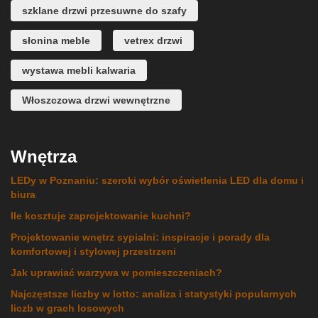
szklane drzwi przesuwne do szafy
słonina meble
vetrex drzwi
wystawa mebli kalwaria
Włoszczowa drzwi wewnętrzne
Wnętrza
LEDy w Poznaniu: szeroki wybór oświetlenia LED dla domu i
biura
Ile kosztuje zaprojektowanie kuchni?
Projektowanie wnętrz sypialni: inspiracje i porady dla
komfortowej i stylowej przestrzeni
Jak uprawiać warzywa w pomieszczeniach?
Najczęstsze liczby w lotto: analiza i statystyki popularnych
liczb w grach losowych