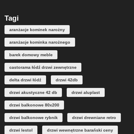
Tagi
aranżacje kominek narożny
aranżacje kominka narożnego
barek domowy meble
castorama łódź drzwi zewnętrzne
delta drzwi łódź
drzwi 42db
drzwi akustyczne 42 db
drzwi aluplast
drzwi balkonowe 80x200
drzwi balkonowe rybnik
drzwi drewniane retro
drzwi lestol
drzwi wewnętrzne barański ceny