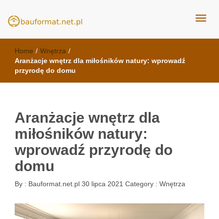
kuchnie Poznań - opinie
meble kuchenne Bauformat
Home
/
Wnętrza
/
Aranżacje wnętrz dla miłośników natury: wprowadź
przyrodę do domu
Aranżacje wnętrz dla
miłośników natury:
wprowadź przyrodę do
domu
By :
Bauformat.net.pl
30 lipca 2021
Category :
Wnętrza