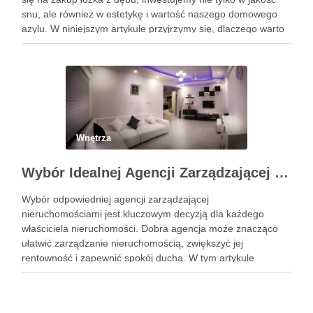
snu, ale również w estetykę i wartość naszego domowego
azylu. W niniejszym artykule przyjrzymy się, dlaczego warto
wybrać łóżko wykonane z tego szlachetnego …
Wnętrza
Wybór Idealnej Agencji Zarządzającej Nieruchomościami: Kompleksowy Przewodnik
Wybór odpowiedniej agencji zarządzającej
nieruchomościami jest kluczowym decyzją dla każdego
właściciela nieruchomości. Dobra agencja może znacząco
ułatwić zarządzanie nieruchomością, zwiększyć jej
rentowność i zapewnić spokój ducha. W tym artykule
przedstawimy, jak wybrać najlepszą agencję, szczególnie w
kontekście obsługi najmu mieszkań Kraków. Zobacz:
https://gedeus.com/zarzadzanie-najmem-krakow/ Reputacja