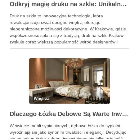
Odkryj magię druku na szkle: Unikalne dekoracje wnętrz
Druk na szkle to innowacyjna technologia, która
rewolucjonizuje świat designu wnętrz, oferując
nieograniczone możliwości dekoracyjne. W Krakowie, gdzie
współczesność splata się z tradycją, druk na szkle Kraków
zyskuje coraz większą popularność wśród designerów i
właścicieli domów, pragnących wprowadzić do swoich
przestrzeni unikalny i osobisty akcent. Oto, jak możesz
wykorzystać tę …
Wnętrza
Dlaczego Łóżka Dębowe Są Warte Inwestycji?
W świecie mebli sypialnianych, dębowe łóżka do sypialni
wyróżniają się jako synonim trwałości i elegancji. Decydując
się na zakup łóżka z dębu, inwestujemy nie tylko w jakość