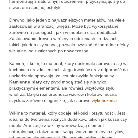
harmonizują z naturalnym otoczeniem, przyczyniając się do
stworzenia spójnej estetyki.
Drewno, jako jeden z najważniejszych materiałów, ma wiele
zastosowań w aranżacji wnętrz. Może być wykorzystane
zarówno na podłogach, jak i w meblach oraz dodatkach.
Zastosowanie drewna w różnych odcieniach i rodzajach,
takich jak dąb czy sosna, pozwala uzyskać różnorodne efekty
wizualne, od rusticznych po nowoczesne.
Kamień, z kolei, to materiał, który doskonale sprawdza się w
kuchniach oraz łazienkach. Jego trwałość oraz odporność na
uszkodzenia sprawiają, że jest niezwykle funkcjonalny.
Kamienne blaty
czy płytki mogą stać się nie tylko
praktycznymi elementami, ale również wizytówką stylu
wnętrza. Dzięki różnorodności wzorów i kolorów można
uzyskać zarówno eleganckie, jak i surowe
wykończenia
.
Wiklina to materiał, który dodaje lekkości i przytulności. Jest
idealna do tworzenia różnych dodatków, takich jak kosze czy
meble. Aranżacje z wikliny wprowadzają element
naturalności, a także umożliwiają tworzenie różnych stylów,
od boho po skandynawski. Połączenie wikliny z innymi