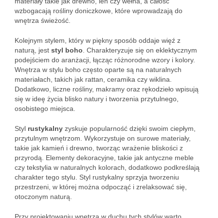
materiały takie jak drewno, len czy wełna, a całość
wzbogacają rośliny doniczkowe, które wprowadzają do
wnętrza świeżość.
Kolejnym stylem, który w piękny sposób oddaje więź z
naturą, jest
styl boho
. Charakteryzuje się on eklektycznym
podejściem do aranżacji, łącząc różnorodne wzory i kolory.
Wnętrza w stylu boho często oparte są na naturalnych
materiałach, takich jak rattan, ceramika czy wiklina.
Dodatkowo, liczne rośliny, makramy oraz rękodzieło wpisują
się w ideę życia blisko natury i tworzenia przytulnego,
osobistego miejsca.
Styl
rustykalny
zyskuje popularność dzięki swoim ciepłym,
przytulnym wnętrzom. Wykorzystuje on surowe materiały,
takie jak kamień i drewno, tworząc wrażenie bliskości z
przyrodą. Elementy dekoracyjne, takie jak antyczne meble
czy tekstylia w naturalnych kolorach, dodatkowo podkreślają
charakter tego stylu. Styl rustykalny sprzyja tworzeniu
przestrzeni, w której można odpocząć i zrelaksować się,
otoczonym naturą.
Przy projektowaniu wnętrza w duchu tych stylów warto