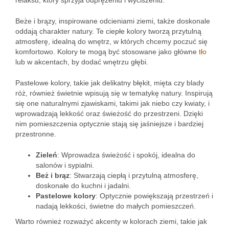
relaksu, który sprzyja odprężeniu i wyciszeniu.
Beże i brązy, inspirowane odcieniami ziemi, także doskonale
oddają charakter natury. Te ciepłe kolory tworzą przytulną
atmosferę, idealną do wnętrz, w których chcemy poczuć się
komfortowo. Kolory te mogą być stosowane jako główne
tło
lub w akcentach, by dodać wnętrzu głębi.
Pastelowe kolory, takie jak delikatny błękit, mięta czy blady
róż, również świetnie wpisują się w tematykę natury. Inspirują
się one naturalnymi zjawiskami, takimi jak niebo czy kwiaty, i
wprowadzają lekkość oraz świeżość do przestrzeni. Dzięki
nim pomieszczenia optycznie stają się jaśniejsze i bardziej
przestronne.
Zieleń
: Wprowadza świeżość i spokój, idealna do
salonów i sypialni.
Beż i brąz
: Stwarzają ciepłą i przytulną atmosferę,
doskonałe do kuchni i jadalni.
Pastelowe kolory
: Optycznie powiększają przestrzeń i
nadają lekkości, świetne do małych pomieszczeń.
Warto również rozważyć akcenty w kolorach ziemi, takie jak