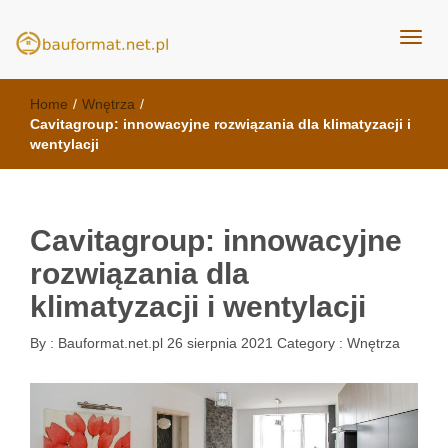
kuchnie Poznań - opinie
meble kuchenne Bauformat
Home
/
Wnętrza
/
Cavitagroup: innowacyjne rozwiązania dla klimatyzacji i
wentylacji
Cavitagroup: innowacyjne
rozwiązania dla
klimatyzacji i wentylacji
By :
Bauformat.net.pl
26 sierpnia 2021
Category :
Wnętrza