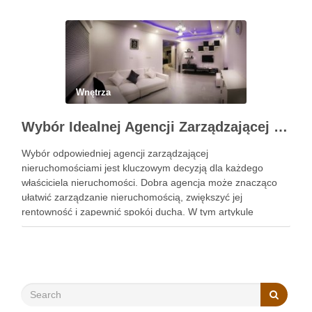
Wnętrza
Wybór Idealnej Agencji Zarządzającej Nieruchomościami: Kompleksowy Przewodnik
Wybór odpowiedniej agencji zarządzającej
nieruchomościami jest kluczowym decyzją dla każdego
właściciela nieruchomości. Dobra agencja może znacząco
ułatwić zarządzanie nieruchomością, zwiększyć jej
rentowność i zapewnić spokój ducha. W tym artykule
przedstawimy, jak wybrać najlepszą agencję, szczególnie w
kontekście obsługi najmu mieszkań Kraków. Zobacz:
https://gedeus.com/zarzadzanie-najmem-krakow/ Reputacja
i doświadczenie w branży Pierwszym krokiem …