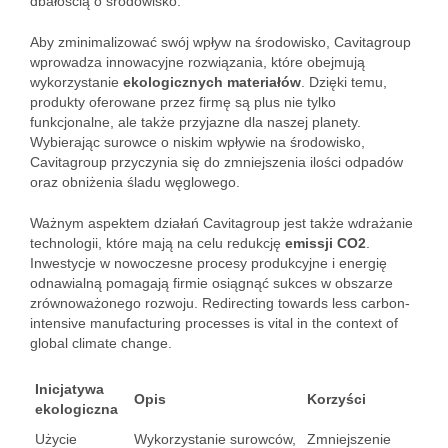
dbałością o środowisko.
Aby zminimalizować swój wpływ na środowisko, Cavitagroup
wprowadza innowacyjne rozwiązania, które obejmują
wykorzystanie
ekologicznych materiałów
. Dzięki temu,
produkty oferowane przez firmę są plus nie tylko
funkcjonalne, ale także przyjazne dla naszej planety.
Wybierając surowce o niskim wpływie na środowisko,
Cavitagroup przyczynia się do zmniejszenia ilości odpadów
oraz obniżenia śladu węglowego.
Ważnym aspektem działań Cavitagroup jest także wdrażanie
technologii, które mają na celu redukcję
emissji CO2
.
Inwestycje w nowoczesne procesy produkcyjne i energię
odnawialną pomagają firmie osiągnąć sukces w obszarze
zrównoważonego rozwoju. Redirecting towards less carbon-
intensive manufacturing processes is vital in the context of
global climate change.
Inicjatywa
Opis
Korzyści
ekologiczna
Użycie
Wykorzystanie surowców,
Zmniejszenie