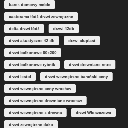
barek domowy meble
castorama łódź drzwi zewnętrzne
delta drzwi łódź
drzwi 42db
drzwi akustyczne 42 db
drzwi aluplast
drzwi balkonowe 80x200
drzwi balkonowe rybnik
drzwi drewniane retro
drzwi lestol
drzwi wewnętrzne barański ceny
drzwi wewnętrzne ceny wrocław
drzwi wewnętrzne drewniane wrocław
drzwi wewnętrzne z drewna
drzwi Włoszczowa
drzwi zewnętrzne dako