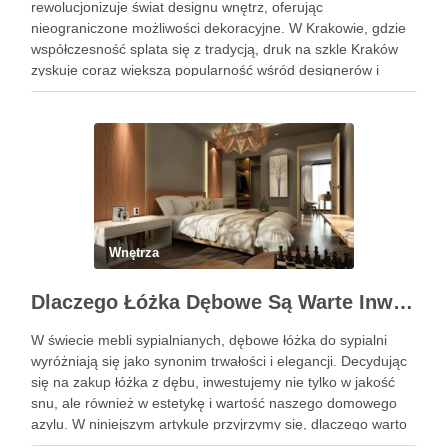
rewolucjonizuje świat designu wnętrz, oferując
nieograniczone możliwości dekoracyjne. W Krakowie, gdzie
współczesność splata się z tradycją, druk na szkle Kraków
zyskuje coraz większą popularność wśród designerów i
właścicieli domów, pragnących wprowadzić do swoich
przestrzeni unikalny i osobisty akcent. Oto, jak możesz
wykorzystać tę …
Wnętrza
Dlaczego Łóżka Dębowe Są Warte Inwestycji?
W świecie mebli sypialnianych, dębowe łóżka do sypialni
wyróżniają się jako synonim trwałości i elegancji. Decydując
się na zakup łóżka z dębu, inwestujemy nie tylko w jakość
snu, ale również w estetykę i wartość naszego domowego
azylu. W niniejszym artykule przyjrzymy się, dlaczego warto
wybrać łóżko wykonane z tego szlachetnego …