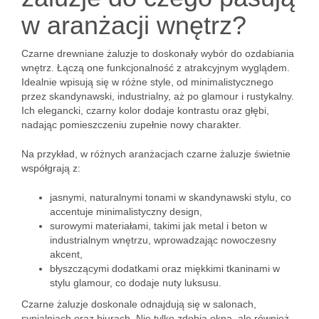
w aranżacji wnętrz?
Czarne drewniane żaluzje to doskonały wybór do ozdabiania
wnętrz. Łączą one funkcjonalność z atrakcyjnym wyglądem.
Idealnie wpisują się w różne style, od minimalistycznego
przez skandynawski, industrialny, aż po glamour i rustykalny.
Ich elegancki, czarny kolor dodaje kontrastu oraz głębi,
nadając pomieszczeniu zupełnie nowy charakter.
Na przykład, w różnych aranżacjach czarne żaluzje świetnie
współgrają z:
jasnymi, naturalnymi tonami w skandynawski stylu, co
accentuje minimalistyczny design,
surowymi materiałami, takimi jak metal i beton w
industrialnym wnętrzu, wprowadzając nowoczesny
akcent,
błyszczącymi dodatkami oraz miękkimi tkaninami w
stylu glamour, co dodaje nuty luksusu.
Czarne żaluzje doskonale odnajdują się w salonach,
sypialniach oraz biurach. Nie tylko zdobią okna, ale również