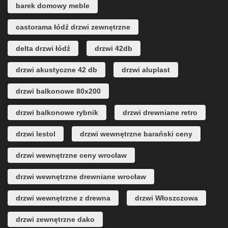
barek domowy meble
castorama łódź drzwi zewnętrzne
delta drzwi łódź
drzwi 42db
drzwi akustyczne 42 db
drzwi aluplast
drzwi balkonowe 80x200
drzwi balkonowe rybnik
drzwi drewniane retro
drzwi lestol
drzwi wewnętrzne barański ceny
drzwi wewnętrzne ceny wrocław
drzwi wewnętrzne drewniane wrocław
drzwi wewnętrzne z drewna
drzwi Włoszczowa
drzwi zewnętrzne dako