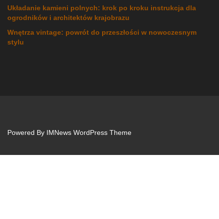
Układanie kamieni polnych: krok po kroku instrukcja dla
ogrodników i architektów krajobrazu
Wnętrza vintage: powrót do przeszłości w nowoczesnym
stylu
Powered By
IMNews WordPress Theme