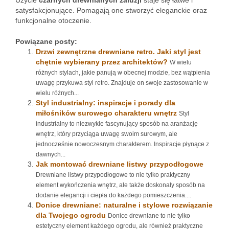
Użycie
czarnych drewnianych żaluzji
staje się łatwe i
satysfakcjonujące. Pomagają one stworzyć eleganckie oraz
funkcjonalne otoczenie.
Powiązane posty:
Drzwi zewnętrzne drewniane retro. Jaki styl jest
chętnie wybierany przez architektów?
W wielu
różnych stylach, jakie panują w obecnej modzie, bez wątpienia
uwagę przykuwa styl retro. Znajduje on swoje zastosowanie w
wielu różnych...
Styl industrialny: inspiracje i porady dla
miłośników surowego charakteru wnętrz
Styl
industrialny to niezwykle fascynujący sposób na aranżację
wnętrz, który przyciąga uwagę swoim surowym, ale
jednocześnie nowoczesnym charakterem. Inspiracje płynące z
dawnych...
Jak montować drewniane listwy przypodłogowe
Drewniane listwy przypodłogowe to nie tylko praktyczny
element wykończenia wnętrz, ale także doskonały sposób na
dodanie elegancji i ciepła do każdego pomieszczenia....
Donice drewniane: naturalne i stylowe rozwiązanie
dla Twojego ogrodu
Donice drewniane to nie tylko
estetyczny element każdego ogrodu, ale również praktyczne