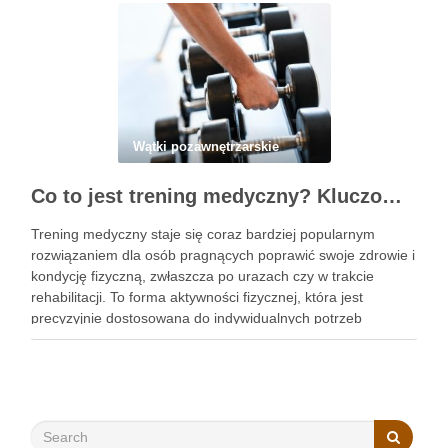
Wątki pozawnętrzarskie
Co to jest trening medyczny? Kluczowe informacje, które musisz znać
Trening medyczny staje się coraz bardziej popularnym
rozwiązaniem dla osób pragnących poprawić swoje zdrowie i
kondycję fizyczną, zwłaszcza po urazach czy w trakcie
rehabilitacji. To forma aktywności fizycznej, która jest
precyzyjnie dostosowana do indywidualnych potrzeb
pacjentów, co czyni ją wyjątkowo skuteczną w walce z
różnymi schorzeniami. Warto zauważyć, że różnorodność …