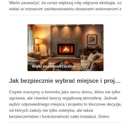
Warto zauważyć, że coraz większą rolę odgrywa ekologia, co
widać w rosnącym zainteresowaniu dywanami wykonanymi z
odnawialnych i biodegradowalnych materiałów. Trendy na
nadchodzący rok podkreślają harmonijne kolory ziemi, takie
jak beże, szarości …
Wątki pozawnętrzarskie
Jak bezpiecznie wybrać miejsce i projekt kominka w domu
Często marzymy o kominku jako sercu domu, które nie tylko
ogrzewa, ale również tworzy wyjątkową atmosferę. Jednak
wybór odpowiedniego miejsca i projektu to kluczowe decyzje,
od których zależy nie tylko estetyka, ale także
bezpieczeństwo i funkcjonalność całej instalacji. Dobry
lokalizacja zapewni optymalne rozprowadzenie ciepła, a
starannie dobrany projekt ułatwi montaż …