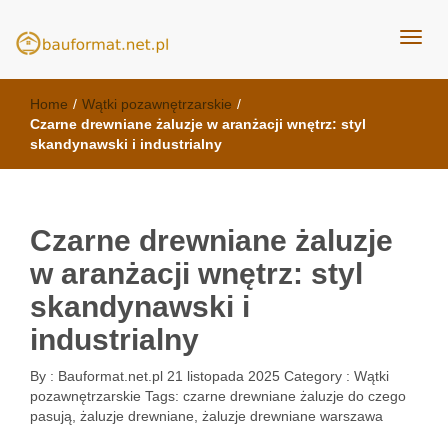
kuchnie Poznań - opinie
meble kuchenne Bauformat
Home
/
Wątki pozawnętrzarskie
/
Czarne drewniane żaluzje w aranżacji wnętrz: styl
skandynawski i industrialny
Czarne drewniane żaluzje
w aranżacji wnętrz: styl
skandynawski i
industrialny
By :
Bauformat.net.pl
21 listopada 2025
Category :
Wątki
pozawnętrzarskie
Tags:
czarne drewniane żaluzje do czego
pasują
,
żaluzje drewniane
,
żaluzje drewniane warszawa