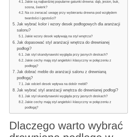
Jakie są najbardziej popularne gatunki drewna: dąb, jesion, buk,
sosna, świerk?
Na co zwracać uwagę przy wybieraniu drewna pod względem
twardości i gęstości?
Jak wybrać kolor i wzory desek podłogowych dla aranżacji
salonu?
Jakie wzory desek wpływają na styl wnętrza?
Jak dopasować styl aranżacji wnętrza do drewnianej
podłogi?
Jak styl skandynawski wygląda przy jasnych deskach?
Jakie cechy mają styl angielski i klasyczny w połączeniu z
podłogą?
Jak dobrać meble do aranżacji salonu z drewnianą
podłogą?
Jak odcień desek wpływa na dobór mebli?
Jak wybrać styl aranżacji wnętrza do drewnianej podłogi?
Jak styl skandynawski wygląda przy jasnych deskach?
Jakie cechy mają styl angielski i klasyczny w połączeniu z
podłogą?
Dlaczego warto wybrać