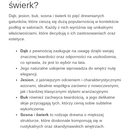
świerk?
Dąb, jesion, buk, sosna i świerk to pięć drewnianych
gatunków, które cieszą się dużą popularnością w kontekście
podłóg w salonach. Każdy z nich wyróżnia się unikalnymi
właściwościami, które decydują o ich zastosowaniach oraz
estetyce.
Dąb
z pewnością zasługuje na uwagę dzięki swojej
znacznej twardości oraz odporności na uszkodzenia,
co sprawia, że jest to wybór na lata.
Jego naturalne usłojenie wprowadza do wnętrz nutę
elegancji.
Jesion
, z jaśniejszym odcieniem i charakterystycznymi
wzorami, idealnie współgra zarówno z nowoczesnymi,
jak i bardziej klasycznymi stylami aranżacyjnymi.
Buk
również zachwyca twardością, a jego delikatne
słoje przyciągają tych, którzy cenią sobie subtelne
wykończenia.
Sosna
i
świerk
to rodzaje drewna o miększej
strukturze, które doskonale komponują się w
rustykalnych oraz skandynawskich wnętrzach.