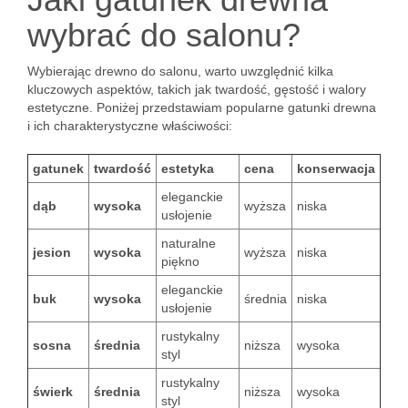
wybrać do salonu?
Wybierając drewno do salonu, warto uwzględnić kilka
kluczowych aspektów, takich jak twardość, gęstość i walory
estetyczne. Poniżej przedstawiam popularne gatunki drewna
i ich charakterystyczne właściwości:
gatunek
twardość
estetyka
cena
konserwacja
eleganckie
dąb
wysoka
wyższa
niska
usłojenie
naturalne
jesion
wysoka
wyższa
niska
piękno
eleganckie
buk
wysoka
średnia
niska
usłojenie
rustykalny
sosna
średnia
niższa
wysoka
styl
rustykalny
świerk
średnia
niższa
wysoka
styl