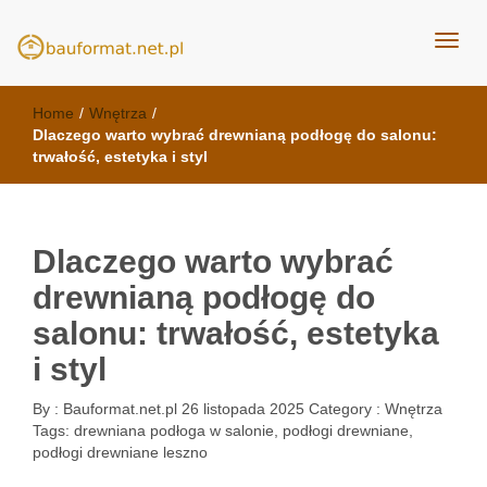
kuchnie Poznań - opinie
meble kuchenne Bauformat
Home
/
Wnętrza
/
Dlaczego warto wybrać drewnianą podłogę do salonu:
trwałość, estetyka i styl
Dlaczego warto wybrać
drewnianą podłogę do
salonu: trwałość, estetyka
i styl
By :
Bauformat.net.pl
26 listopada 2025
Category :
Wnętrza
Tags:
drewniana podłoga w salonie
,
podłogi drewniane
,
podłogi drewniane leszno