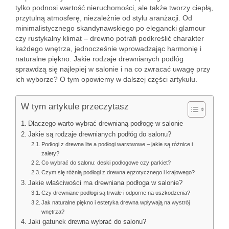
tylko podnosi wartość nieruchomości, ale także tworzy ciepłą,
przytulną atmosferę, niezależnie od stylu aranżacji. Od
minimalistycznego skandynawskiego po elegancki glamour
czy rustykalny klimat – drewno potrafi podkreślić charakter
każdego wnętrza, jednocześnie wprowadzając harmonię i
naturalne piękno. Jakie rodzaje drewnianych podłóg
sprawdzą się najlepiej w salonie i na co zwracać uwagę przy
ich wyborze? O tym opowiemy w dalszej części artykułu.
W tym artykule przeczytasz
Dlaczego warto wybrać drewnianą podłogę w salonie
Jakie są rodzaje drewnianych podłóg do salonu?
Podłogi z drewna lite a podłogi warstwowe – jakie są różnice i
zalety?
Co wybrać do salonu: deski podłogowe czy parkiet?
Czym się różnią podłogi z drewna egzotycznego i krajowego?
Jakie właściwości ma drewniana podłoga w salonie?
Czy drewniane podłogi są trwałe i odporne na uszkodzenia?
Jak naturalne piękno i estetyka drewna wpływają na wystrój
wnętrza?
Jaki gatunek drewna wybrać do salonu?