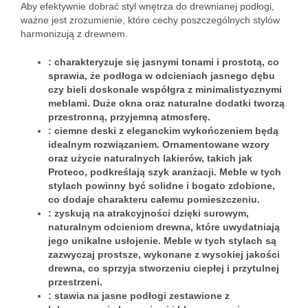
Aby efektywnie dobrać styl wnętrza do drewnianej podłogi,
ważne jest zrozumienie, które cechy poszczególnych stylów
harmonizują z drewnem.
: charakteryzuje się jasnymi tonami i prostotą, co
sprawia, że podłoga w odcieniach jasnego dębu
czy bieli doskonale współgra z minimalistycznymi
meblami. Duże okna oraz naturalne dodatki tworzą
przestronną, przyjemną atmosferę.
: ciemne deski z eleganckim wykończeniem będą
idealnym rozwiązaniem. Ornamentowane wzory
oraz użycie naturalnych lakierów, takich jak
Proteco, podkreślają szyk aranżacji. Meble w tych
stylach powinny być solidne i bogato zdobione,
co dodaje charakteru całemu pomieszczeniu.
: zyskują na atrakcyjności dzięki surowym,
naturalnym odcieniom drewna, które uwydatniają
jego unikalne usłojenie. Meble w tych stylach są
zazwyczaj prostsze, wykonane z wysokiej jakości
drewna, co sprzyja stworzeniu ciepłej i przytulnej
przestrzeni.
: stawia na jasne podłogi zestawione z