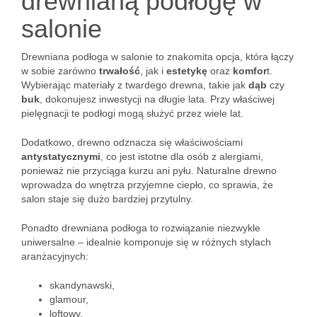
drewnianą podłogę w
salonie
Drewniana podłoga w salonie to znakomita opcja, która łączy
w sobie zarówno
trwałość
, jak i
estetykę
oraz
komfor
t.
Wybierając materiały z twardego drewna, takie jak
dąb
czy
buk
, dokonujesz inwestycji na długie lata. Przy właściwej
pielęgnacji te podłogi mogą służyć przez wiele lat.
Dodatkowo, drewno odznacza się właściwościami
antystatycznymi
, co jest istotne dla osób z alergiami,
ponieważ nie przyciąga kurzu ani pyłu. Naturalne drewno
wprowadza do wnętrza przyjemne ciepło, co sprawia, że
salon staje się dużo bardziej przytulny.
Ponadto drewniana podłoga to rozwiązanie niezwykle
uniwersalne – idealnie komponuje się w różnych stylach
aranżacyjnych:
skandynawski,
glamour,
loftowy.