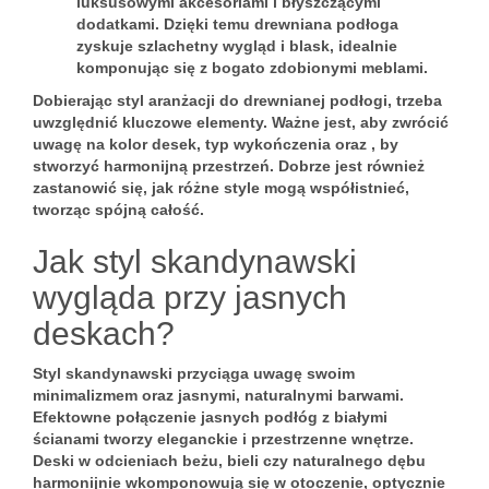
luksusowymi akcesoriami i błyszczącymi
dodatkami. Dzięki temu drewniana podłoga
zyskuje szlachetny wygląd i blask, idealnie
komponując się z bogato zdobionymi meblami.
Dobierając styl aranżacji do drewnianej podłogi, trzeba
uwzględnić kluczowe elementy. Ważne jest, aby zwrócić
uwagę na
kolor desek
,
typ wykończenia
oraz
, by
stworzyć harmonijną przestrzeń. Dobrze jest również
zastanowić się, jak różne style mogą współistnieć,
tworząc spójną całość.
Jak styl skandynawski
wygląda przy jasnych
deskach?
Styl skandynawski
przyciąga uwagę swoim
minimalizmem oraz jasnymi, naturalnymi barwami.
Efektowne połączenie jasnych podłóg z białymi
ścianami tworzy eleganckie i przestrzenne wnętrze.
Deski w odcieniach beżu, bieli czy naturalnego dębu
harmonijnie wkomponowują się w otoczenie, optycznie