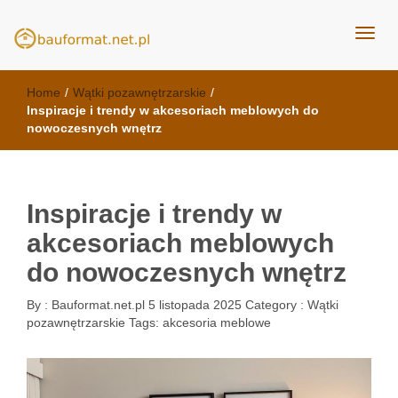
kuchnie Poznań - opinie
meble kuchenne Bauformat
Home
/
Wątki pozawnętrzarskie
/
Inspiracje i trendy w akcesoriach meblowych do
nowoczesnych wnętrz
Inspiracje i trendy w
akcesoriach meblowych
do nowoczesnych wnętrz
By :
Bauformat.net.pl
5 listopada 2025
Category :
Wątki
pozawnętrzarskie
Tags:
akcesoria meblowe