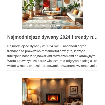
Wątki pozawnętrzarskie
Najmodniejsze dywany 2024 i trendy na 2025 rok w aranżacji wnętrz
Najmodniejsze dywany w 2024 roku i nadchodzących
trendach to prawdziwa metamorfoza wnętrz, łącząca
funkcjonalność z najnowszymi rozwiązaniami dekoracyjnymi.
Warto zauważyć, że coraz większą rolę odgrywa ekologia, co
widać w rosnącym zainteresowaniu dywanami wykonanymi z
odnawialnych i biodegradowalnych materiałów. Trendy na
nadchodzący rok podkreślają harmonijne kolory ziemi, takie
jak beże, szarości …