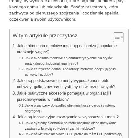
trendy, by wybierać akcesoria, które najlepiej podkreślą styl
każdego domu lub mieszkania. Stwórz przestrzeń, która
zachwyca od pierwszego spojrzenia i codziennie spełnia
oczekiwania swoim użytkownikom.
W tym artykule przeczytasz
Jakie akcesoria meblowe inspirują najbardziej popularne
aranżacje wnętrz?
Jakie akcesoria meblowe są charakterystyczne dla stylów
rustykalnego, industrialnego i retro?
Jakie estetyczne dodatki i dekoracje meblowe obejmują gałki,
uchwyty i ozdoby?
Jakie są podstawowe elementy wyposażenia mebli:
uchwyty, gałki, zawiasy i systemy drzwi przesuwnych?
Jakie praktyczne akcesoria pomagają w organizacji i
przechowywaniu w meblach?
Jakie organizery do szuflad obejmują kosze cargo i systemy
segregacji?
Jakie są innowacyjne rozwiązania w wyposażeniu mebli?
Jakie systemy elektroniki do mebli obejmują ciche domykanie,
zawiasy z funkcją soft-close i zamki meblowe?
Jakie oświetlenie meblowe LED i profile do taśm LED podkreślają