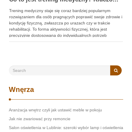
Trening medyczny staje się coraz bardziej popularnym
rozwiązaniem dla osób pragnących poprawić swoje zdrowie i
kondycję fizyczną, zwłaszcza po urazach czy w trakcie
rehabilitacji. To forma aktywności fizycznej, która jest
precyzyjnie dostosowana do indywidualnych potrzeb
pacjentów, co czyni ją wyjątkowo skuteczną w walce z
różnymi schorzeniami. Warto zauważyć, że różnorodność …
Wnęrza
Aranżacja wnętrz czyli jak ustawić meble w pokoju
Jak nie zwariować przy remoncie
Salon oświetlenia w Lublinie: szeroki wybór lamp i oświetlenia