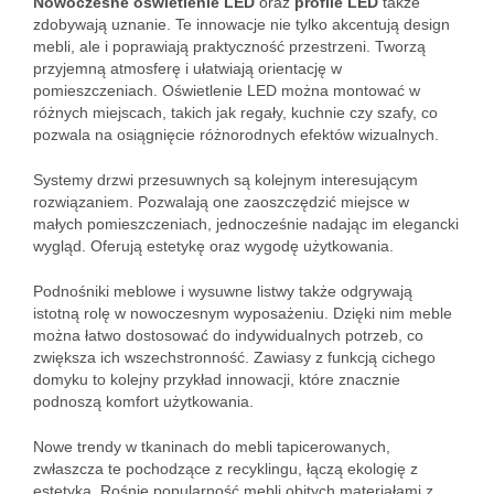
Nowoczesne oświetlenie LED
oraz
profile LED
także
zdobywają uznanie. Te innowacje nie tylko akcentują design
mebli, ale i poprawiają praktyczność przestrzeni. Tworzą
przyjemną atmosferę i ułatwiają orientację w
pomieszczeniach. Oświetlenie LED można montować w
różnych miejscach, takich jak regały, kuchnie czy szafy, co
pozwala na osiągnięcie różnorodnych efektów wizualnych.
Systemy drzwi przesuwnych są kolejnym interesującym
rozwiązaniem. Pozwalają one zaoszczędzić miejsce w
małych pomieszczeniach, jednocześnie nadając im elegancki
wygląd. Oferują estetykę oraz wygodę użytkowania.
Podnośniki meblowe i wysuwne listwy także odgrywają
istotną rolę w nowoczesnym wyposażeniu. Dzięki nim meble
można łatwo dostosować do indywidualnych potrzeb, co
zwiększa ich wszechstronność. Zawiasy z funkcją cichego
domyku to kolejny przykład innowacji, które znacznie
podnoszą komfort użytkowania.
Nowe trendy w tkaninach do mebli tapicerowanych,
zwłaszcza te pochodzące z recyklingu, łączą ekologię z
estetyką. Rośnie popularność mebli obitych materiałami z