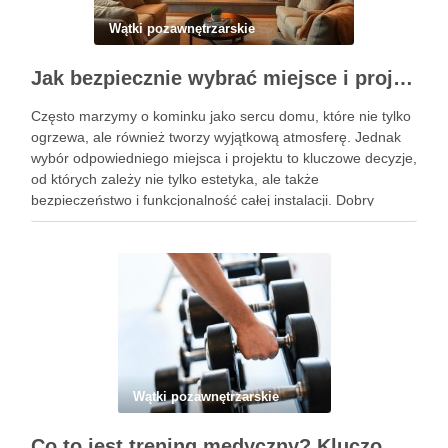
Wątki pozawnętrzarskie
Jak bezpiecznie wybrać miejsce i projekt kominka w domu
Często marzymy o kominku jako sercu domu, które nie tylko
ogrzewa, ale również tworzy wyjątkową atmosferę. Jednak
wybór odpowiedniego miejsca i projektu to kluczowe decyzje,
od których zależy nie tylko estetyka, ale także
bezpieczeństwo i funkcjonalność całej instalacji. Dobry
lokalizacja zapewni optymalne rozprowadzenie ciepła, a
starannie dobrany projekt ułatwi montaż …
Wątki pozawnętrzarskie
Co to jest trening medyczny? Kluczowe informacje, które musisz znać