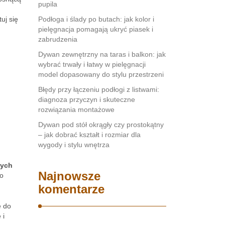
pupila
uj się
Podłoga i ślady po butach: jak kolor i
pielęgnacja pomagają ukryć piasek i
zabrudzenia
Dywan zewnętrzny na taras i balkon: jak
wybrać trwały i łatwy w pielęgnacji
model dopasowany do stylu przestrzeni
Błędy przy łączeniu podłogi z listwami:
diagnoza przyczyn i skuteczne
rozwiązania montażowe
Dywan pod stół okrągły czy prostokątny
– jak dobrać kształt i rozmiar dla
wygody i stylu wnętrza
nych
Najnowsze
co
komentarze
ę do
 i