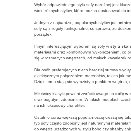
Wybór odpowiedniego stylu sofy narożnej jest klucz
wiele różnych stylów, które można dostosować do in
Jednym z najbardziej popularnych stylów jest
minim
sofy są z reguły funkcjonalne, co sprawia, że dosk
porządek.
Innym interesującym wyborem są sofy w
stylu ska
materiałami oraz komfortowym wykończeniem, co przy
się w rozmaitych wnętrzach, od małych kawalerek p
Dla osób preferujących nieco bardziej surowy wygl
eklektycznym połączeniem materiałów, takich jak met
Dzięki temu stają się wyrazistym punktem wnętrza, 
Miłośnicy klasyki powinni zwrócić uwagę na
sofę w 
oraz bogatym zdobieniem. W takich modelach często
na ich luksusowy charakter.
Ostatnio coraz większą popularnością cieszą się ta
typ sofy często zdobiony jest naturalnymi materiałami
do wnętrz urządzonych w stylu boho czy shabby chi