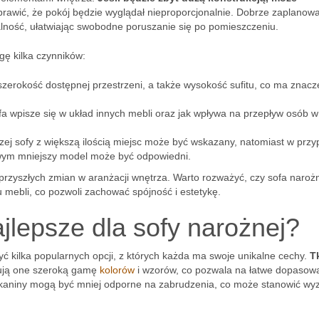
sprawić, że pokój będzie wyglądał nieproporcjonalnie. Dobrze zaplanow
alność, ułatwiając swobodne poruszanie się po pomieszczeniu.
ę kilka czynników:
szerokość dostępnej przestrzeni, a także wysokość sufitu, co ma znacz
fa wpisze się w układ innych mebli oraz jak wpływa na przepływ osób w
szej sofy z większą ilością miejsc może być wskazany, natomiast w prz
wym mniejszy model może być odpowiedni.
przyszłych zmian w aranżacji wnętrza. Warto rozważyć, czy sofa naroż
 mebli, co pozwoli zachować spójność i estetykę.
ajlepsze dla sofy narożnej?
yć kilka popularnych opcji, z których każda ma swoje unikalne cechy.
T
erują one szeroką gamę
kolorów
i wzorów, co pozwala na łatwe dopasow
e tkaniny mogą być mniej odporne na zabrudzenia, co może stanowić wy