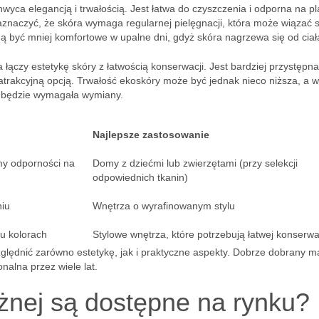
hwyca elegancją i trwałością. Jest łatwa do czyszczenia i odporna na p
aznaczyć, że skóra wymaga regularnej pielęgnacji, która może wiązać s
 być mniej komfortowe w upalne dni, gdyż skóra nagrzewa się od ciał
ra łączy estetykę skóry z łatwością konserwacji. Jest bardziej przystępna
 atrakcyjną opcją. Trwałość ekoskóry może być jednak nieco niższa, a w
e będzie wymagała wymiany.
Najlepsze zastosowanie
y odporności na
Domy z dziećmi lub zwierzętami (przy selekcji
odpowiednich tkanin)
niu
Wnętrza o wyrafinowanym stylu
u kolorach
Stylowe wnętrza, które potrzebują łatwej konserwa
ględnić zarówno estetykę, jak i praktyczne aspekty. Dobrze dobrany ma
onalna przez wiele lat.
ożnej są dostępne na rynku?