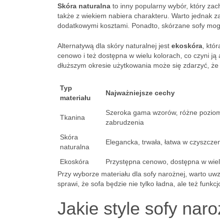
Skóra naturalna
to inny popularny wybór, który zac
także z wiekiem nabiera charakteru. Warto jednak z
dodatkowymi kosztami. Ponadto, skórzane sofy mogą
Alternatywą dla skóry naturalnej jest
ekoskóra
, któ
cenowo i też dostępna w wielu kolorach, co czyni ją
dłuższym okresie użytkowania może się zdarzyć, ż
Typ
Najważniejsze cechy
materiału
Szeroka gama wzorów, różne poziom
Tkanina
zabrudzenia
Skóra
Elegancka, trwała, łatwa w czyszcze
naturalna
Ekoskóra
Przystępna cenowo, dostępna w wiel
Przy wyborze materiału dla sofy narożnej, warto uwz
sprawi, że sofa będzie nie tylko ładna, ale też funkcj
Jakie style sofy nar