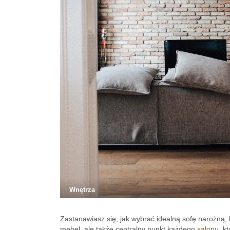
Wnętrza
Zastanawiasz się, jak wybrać idealną sofę narożną,
mebel, ale także centralny punkt każdego
salonu
, k