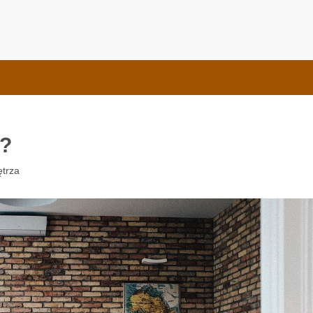
e Bauformat
ą?
trza