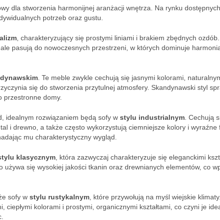
owy dla stworzenia harmonijnej aranżacji wnętrza. Na rynku dostępnych
dywidualnych potrzeb oraz gustu.
alizm
, charakteryzujący się prostymi liniami i brakiem zbędnych ozdób.
onale pasują do nowoczesnych przestrzeni, w których dominuje harmonia
ndynawskim
. Te meble zwykle cechują się jasnymi kolorami, naturalny
czynia się do stworzenia przytulnej atmosfery. Skandynawski styl sp
o przestronne domy.
ąd, idealnym rozwiązaniem będą sofy w
stylu industrialnym
. Cechują s
al i drewno, a także często wykorzystują ciemniejsze kolory i wyraźne f
nadając mu charakterystyczny wygląd.
stylu klasycznym
, która zazwyczaj charakteryzuje się eleganckimi ksz
 używa się wysokiej jakości tkanin oraz drewnianych elementów, co w
kże sofy w
stylu rustykalnym
, które przywołują na myśl wiejskie klimaty
, ciepłymi kolorami i prostymi, organicznymi kształtami, co czyni je ide
c.