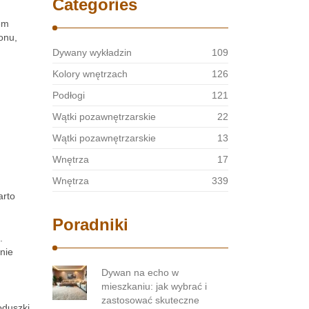
Categories
jem
onu,
Dywany wykładzin
109
Kolory wnętrzach
126
Podłogi
121
Wątki pozawnętrzarskie
22
Wątki pozawnętrzarskie
13
Wnętrza
17
Wnętrza
339
arto
Poradniki
.
nie
Dywan na echo w
mieszkaniu: jak wybrać i
zastosować skuteczne
oduszki