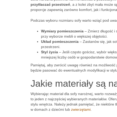
przytłaczać przestrzeń
, a z kolei zbyt mała może 
proporcje zapewnią zarówno komfort, jak i funkcjon
Podczas wyboru rozmiaru sofy warto wziąć pod uwag
Wymiary pomieszczenia
– Zmierz długość i 
przy wyborze mebli o większej objętości.
Układ pomieszczenia
– Zastanów się, jak so
przestrzeni.
Styl życia
– Jeśli często gościsz, wybór więk
mniejszej liczby osób w gospodarstwie domo
Pamiętaj, aby zwrócić uwagę również na możliwość 
będzie pasować do ewentualnych modyfikacji w stylu
Jakie materiały są n
Wybierając materiał dla sofy narożnej, warto rozważ
to jeden z najczęściej wybieranych materiałów. Of
stylu wnętrza. Należy jednak pamiętać, że niektór
w domach z dziećmi lub
zwierzętami
.