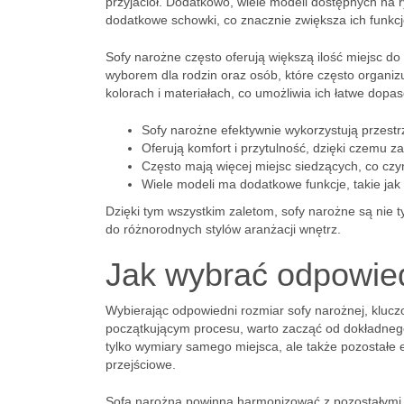
przyjaciół. Dodatkowo, wiele modeli dostępnych na 
dodatkowe schowki, co znacznie zwiększa ich funkc
Sofy narożne często oferują większą ilość miejsc d
wyborem dla rodzin oraz osób, które często organizu
kolorach i materiałach, co umożliwia ich łatwe dopas
Sofy narożne efektywnie wykorzystują przest
Oferują komfort i przytulność, dzięki czemu z
Często mają więcej miejsc siedzących, co cz
Wiele modeli ma dodatkowe funkcje, takie jak
Dzięki tym wszystkim zaletom, sofy narożne są nie t
do różnorodnych stylów aranżacji wnętrz.
Jak wybrać odpowied
Wybierając odpowiedni rozmiar sofy narożnej, klucz
początkującym procesu, warto zacząć od dokładnego
tylko wymiary samego miejsca, ale także pozostałe e
przejściowe.
Sofa narożna powinna harmonizować z pozostałymi