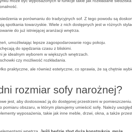
rynku może być wyposażonych w funkcje takie jak rozkładane siedziska
jonalność.
o siedzenia w porównaniu do tradycyjnych sof. Z tego powodu są dosko
ją spotkania towarzyskie. Wiele z nich dostępnych jest w różnych styla
owanie do już istniejącej aranżacji wnętrza.
rzeń, umożliwiając lepsze zagospodarowanie rogu pokoju.
achęcają do spędzania czasu z bliskimi.
yni je idealnym wyborem w większych wnętrzach.
 schowki czy możliwość rozkładania.
ylko praktyczne, ale również estetyczne, co sprawia, że są chętnie wyb
ni rozmiar sofy narożnej?
owe jest, aby dostosować ją do dostępnej przestrzeni w pomieszczeniu
 pomiaru obszaru, w którym planujemy umieścić sofę. Należy uwzględ
lementy wyposażenia, takie jak inne meble, drzwi, okna, a także przes
 elementami wnętrza.
Jeśli będzie zbyt dużą konstrukcją, może