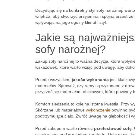
Decydując się na konkretny styl sofy narożnej, wart
wnętrza, aby stworzyć przyjemną i spójną przestrze
wpływając na jego ogólny klimat i styl.
Jakie są najważniej
sofy narożnej?
Zakup sofy narożnej to ważna decyzja, która wpłynie
wskazówek, które warto wziąć pod uwagę, aby dok
Przede wszystkim,
jakość wykonania
jest kluczowy
materiałów. Sprawdź, czy ramy są wykonane z drewn
przyjrzeć się materiałom obiciowym, które powinny 
Komfort siedzenia to kolejna istotna kwestia. Przy w
Skórzane lub materiałowe
wykończenie
powinno być 
podtrzymujące ciało. Zwróć uwagę na głębokość i w
Przed zakupem warto również
przetestować sofę
.
oczekiwania pod względem komfortu. Dobrze jest t