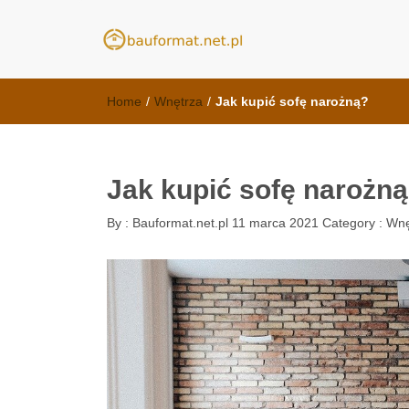
meble kuchenn
kuchnie Poznań - opinie
Home
/
Wnętrza
/
Jak kupić sofę narożną?
Jak kupić sofę narożn
By :
Bauformat.net.pl
11 marca 2021
Category :
Wnę