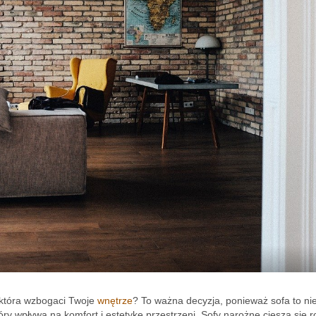
 która wzbogaci Twoje
wnętrze
? To ważna decyzja, ponieważ sofa to nie
tóry wpływa na komfort i estetykę przestrzeni. Sofy narożne cieszą się 