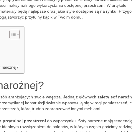
iwości maksymalnego wykorzystania dostępnej przestrzeni. W artykule
materiały będą najlepsze oraz jakie style dostępne są na rynku. Przygot
mogą stworzyć przytulny kącik w Twoim domu.
y narożnej?
 narożnej?
osób aranżujących swoje wnętrza. Jedną z głównych
zalety sof naroż
 przemyślanej konstrukcji świetnie wpasowują się w rogi pomieszczeń, 
przestrzeń, którą trudno zaaranżować innymi meblami.
 przytulnej przestrzeni
do wypoczynku. Sofy narożne mają tendencj
e idealnym rozwiązaniem do salonów, w których często gościmy rodzinę