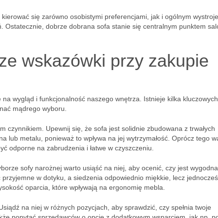
o kierować się zarówno osobistymi preferencjami, jak i ogólnym wystro
ń. Ostatecznie, dobrze dobrana sofa stanie się centralnym punktem sal
sze wskazówki przy zakupie
 na wygląd i funkcjonalność naszego wnętrza. Istnieje kilka kluczowych
onać mądrego wyboru.
m czynnikiem. Upewnij się, że sofa jest solidnie zbudowana z trwałych
a lub metalu, ponieważ to wpływa na jej wytrzymałość. Oprócz tego w
być odporne na zabrudzenia i łatwe w czyszczeniu.
yborze sofy narożnej warto usiąść na niej, aby ocenić, czy jest wygodna
przyjemne w dotyku, a siedzenia odpowiednio miękkie, lecz jednocześ
ysokość oparcia, które wpływają na ergonomię mebla.
 Usiądź na niej w różnych pozycjach, aby sprawdzić, czy spełnia twoje
akże popytać sprzedawców o opcje z dodatkowym wsparciem, jak np. p