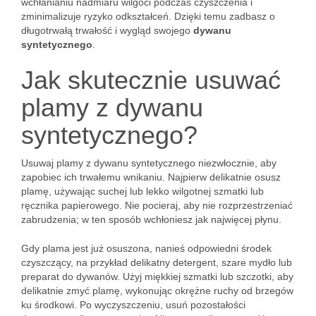
wchłanianiu nadmiaru wilgoci podczas czyszczenia i
zminimalizuje ryzyko odkształceń. Dzięki temu zadbasz o
długotrwałą trwałość i wygląd swojego
dywanu
syntetycznego
.
Jak skutecznie usuwać
plamy z dywanu
syntetycznego?
Usuwaj plamy z dywanu syntetycznego niezwłocznie, aby
zapobiec ich trwałemu wnikaniu. Najpierw delikatnie osusz
plamę, używając suchej lub lekko wilgotnej szmatki lub
ręcznika papierowego. Nie pocieraj, aby nie rozprzestrzeniać
zabrudzenia; w ten sposób wchłoniesz jak najwięcej płynu.
Gdy plama jest już osuszona, nanieś odpowiedni środek
czyszczący, na przykład delikatny detergent, szare mydło lub
preparat do dywanów. Użyj miękkiej szmatki lub szczotki, aby
delikatnie zmyć plamę, wykonując okrężne ruchy od brzegów
ku środkowi. Po wyczyszczeniu, usuń pozostałości