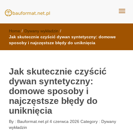
kuchnie Poznań - opinie
meble kuchenne Bauformat
Home
/
Dywany wykładzin
/
Jak skutecznie czyścić dywan syntetyczny: domowe
sposoby i najczęstsze błędy do uniknięcia
Jak skutecznie czyścić
dywan syntetyczny:
domowe sposoby i
najczęstsze błędy do
uniknięcia
By :
Bauformat.net.pl
4 czerwca 2026
Category :
Dywany
wykładzin