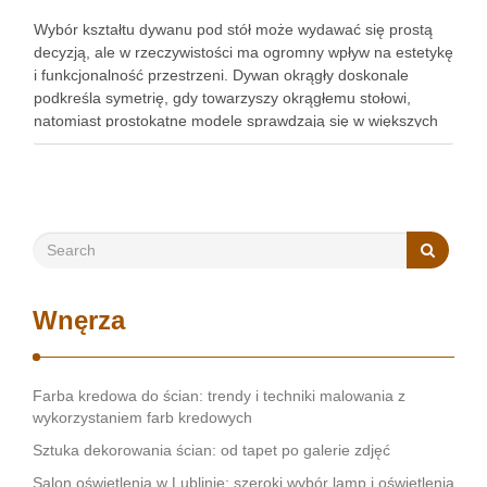
Wybór kształtu dywanu pod stół może wydawać się prostą
decyzją, ale w rzeczywistości ma ogromny wpływ na estetykę
i funkcjonalność przestrzeni. Dywan okrągły doskonale
podkreśla symetrię, gdy towarzyszy okrągłemu stołowi,
natomiast prostokątne modele sprawdzają się w większych
pomieszczeniach, dodając kontrastu i wizualnej głębi.
Zrozumienie tych różnic pozwoli Ci dokonać świadomego …
Wnęrza
Farba kredowa do ścian: trendy i techniki malowania z
wykorzystaniem farb kredowych
Sztuka dekorowania ścian: od tapet po galerie zdjęć
Salon oświetlenia w Lublinie: szeroki wybór lamp i oświetlenia