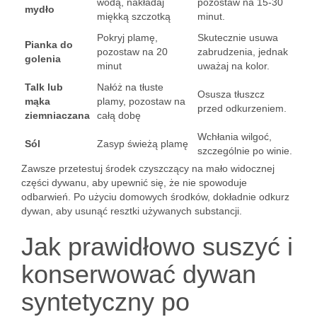
wodą, nakładaj
pozostaw na 15-30
mydło
miękką szczotką
minut.
Pokryj plamę,
Skutecznie usuwa
Pianka do
pozostaw na 20
zabrudzenia, jednak
golenia
minut
uważaj na kolor.
Talk lub
Nałóż na tłuste
Osusza tłuszcz
mąka
plamy, pozostaw na
przed odkurzeniem.
ziemniaczana
całą dobę
Wchłania wilgoć,
Sól
Zasyp świeżą plamę
szczególnie po winie.
Zawsze przetestuj środek czyszczący na mało widocznej
części dywanu, aby upewnić się, że nie spowoduje
odbarwień. Po użyciu domowych środków, dokładnie odkurz
dywan, aby usunąć resztki używanych substancji.
Jak prawidłowo suszyć i
konserwować dywan
syntetyczny po