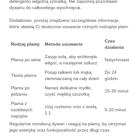
detergentu wilgotną szmatką. Nie zapomnij pozostawić
dywanu do całkowitego wyschnięcia.
Dodatkowo, poniżej znajdziesz szczegółowe informacje,
które ułatwią Ci skuteczne usuwanie różnych rodzajów plam:
Czas
Rodzaj plamy
Metoda usuwania
działania
Zasyp solą, aby wchłonęła
Plama po winie
Natychmiast
wilgoć, a następnie odkurz
Posyp talkiem lub mąką
Do 24
Tłusta plama
ziemniaczaną na cały dzień
godzin
Plama po
Nanieś delikatne mydło,
15-30 minut
jedzeniu
czyść miękką szczotką
Plama z
Użyj roztworu octu z wodą
osobliwych
5-10 minut
1:1
napojów
Regularnie monitoruj dywan i reaguj na plamy, by utrzymać
jego estetykę oraz funkcjonalność przez długi czas.