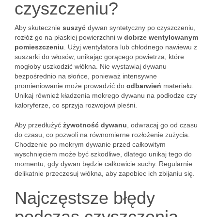
czyszczeniu?
Aby skutecznie
suszyć
dywan syntetyczny po czyszczeniu,
rozłóż go na płaskiej powierzchni w
dobrze wentylowanym
pomieszczeniu
. Użyj wentylatora lub chłodnego nawiewu z
suszarki do włosów, unikając gorącego powietrza, które
mogłoby uszkodzić włókna. Nie wystawiaj dywanu
bezpośrednio na słońce, ponieważ intensywne
promieniowanie może prowadzić do
odbarwień
materiału.
Unikaj również kładzenia mokrego dywanu na podłodze czy
kaloryferze, co sprzyja rozwojowi pleśni.
Aby przedłużyć
żywotność dywanu
, odwracaj go od czasu
do czasu, co pozwoli na równomierne rozłożenie zużycia.
Chodzenie po mokrym dywanie przed całkowitym
wyschnięciem może być szkodliwe, dlatego unikaj tego do
momentu, gdy dywan będzie całkowicie suchy. Regularnie
delikatnie przeczesuj włókna, aby zapobiec ich zbijaniu się.
Najczęstsze błędy
podczas czyszczenia