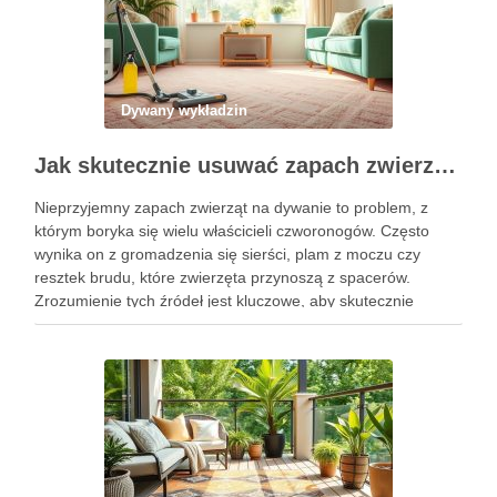
Dywany wykładzin
Jak skutecznie usuwać zapach zwierząt z dywanu: metody, które naprawdę pomagają w domu i przy pielęgnacji pupila
Nieprzyjemny zapach zwierząt na dywanie to problem, z
którym boryka się wielu właścicieli czworonogów. Często
wynika on z gromadzenia się sierści, plam z moczu czy
resztek brudu, które zwierzęta przynoszą z spacerów.
Zrozumienie tych źródeł jest kluczowe, aby skutecznie
zadbać o świeżość dywanu w domu. Istnieje wiele
sprawdzonych metod, które …