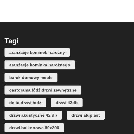
Tagi
aranżacje kominek narożny
aranżacje kominka narożnego
barek domowy meble
castorama łódź drzwi zewnętrzne
delta drzwi łódź
drzwi 42db
drzwi akustyczne 42 db
drzwi aluplast
drzwi balkonowe 80x200