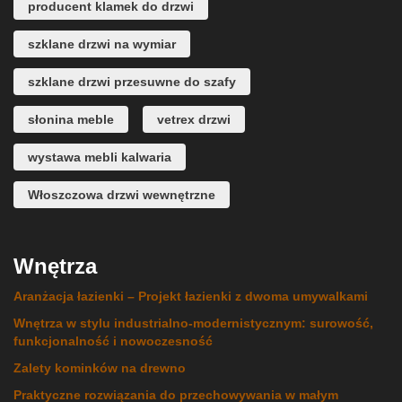
producent klamek do drzwi
szklane drzwi na wymiar
szklane drzwi przesuwne do szafy
słonina meble
vetrex drzwi
wystawa mebli kalwaria
Włoszczowa drzwi wewnętrzne
Wnętrza
Aranżacja łazienki – Projekt łazienki z dwoma umywalkami
Wnętrza w stylu industrialno-modernistycznym: surowość,
funkcjonalność i nowoczesność
Zalety kominków na drewno
Praktyczne rozwiązania do przechowywania w małym