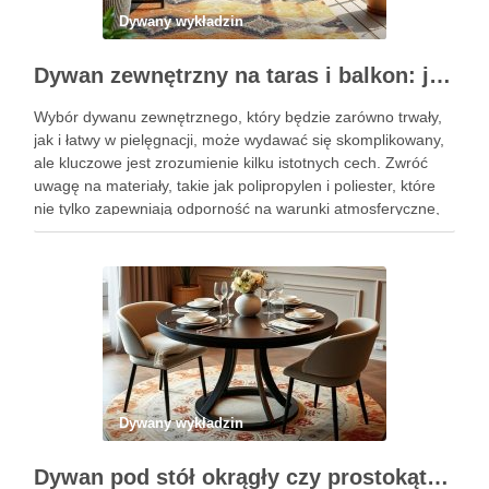
Dywany wykładzin
Dywan zewnętrzny na taras i balkon: jak wybrać trwały i łatwy w pielęgnacji model dopasowany do stylu przestrzeni
Wybór dywanu zewnętrznego, który będzie zarówno trwały,
jak i łatwy w pielęgnacji, może wydawać się skomplikowany,
ale kluczowe jest zrozumienie kilku istotnych cech. Zwróć
uwagę na materiały, takie jak polipropylen i poliester, które
nie tylko zapewniają odporność na warunki atmosferyczne,
ale również ułatwiają utrzymanie czystości. Odpowiedni
dywan potrafi znacznie podnieść …
Dywany wykładzin
Dywan pod stół okrągły czy prostokątny – jak dobrać kształt i rozmiar dla wygody i stylu wnętrza