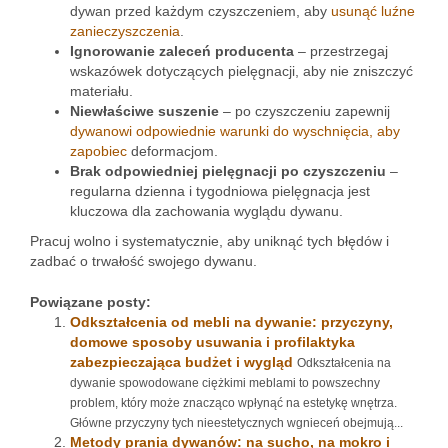
dywan przed każdym czyszczeniem, aby
usunąć luźne
zanieczyszczenia
.
Ignorowanie zaleceń producenta
– przestrzegaj
wskazówek dotyczących pielęgnacji, aby nie zniszczyć
materiału.
Niewłaściwe suszenie
– po czyszczeniu zapewnij
dywanowi odpowiednie warunki do wyschnięcia, aby
zapobiec
deformacjom.
Brak odpowiedniej pielęgnacji po czyszczeniu
–
regularna dzienna i tygodniowa pielęgnacja jest
kluczowa dla zachowania wyglądu dywanu.
Pracuj wolno i systematycznie, aby uniknąć tych błędów i
zadbać o trwałość swojego dywanu.
Powiązane posty:
Odkształcenia od mebli na dywanie: przyczyny,
domowe sposoby usuwania i profilaktyka
zabezpieczająca budżet i wygląd
Odkształcenia na
dywanie spowodowane ciężkimi meblami to powszechny
problem, który może znacząco wpłynąć na estetykę wnętrza.
Główne przyczyny tych nieestetycznych wgnieceń obejmują...
Metody prania dywanów: na sucho, na mokro i