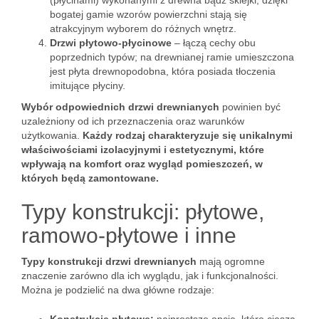
(płycinami) wykonanymi z drewna bądź sklejki, dzięki
bogatej gamie wzorów powierzchni stają się
atrakcyjnym wyborem do różnych wnętrz.
Drzwi płytowo-płycinowe
– łączą cechy obu
poprzednich typów; na drewnianej ramie umieszczona
jest płyta drewnopodobna, która posiada tłoczenia
imitujące płyciny.
Wybór odpowiednich drzwi drewnianych
powinien być
uzależniony od ich przeznaczenia oraz warunków
użytkowania.
Każdy rodzaj charakteryzuje się unikalnymi
właściwościami izolacyjnymi i estetycznymi, które
wpływają na komfort oraz wygląd pomieszczeń, w
których będą zamontowane.
Typy konstrukcji: płytowe,
ramowo-płytowe i inne
Typy konstrukcji drzwi drewnianych
mają ogromne
znaczenie zarówno dla ich wyglądu, jak i funkcjonalności.
Można je podzielić na dwa główne rodzaje: