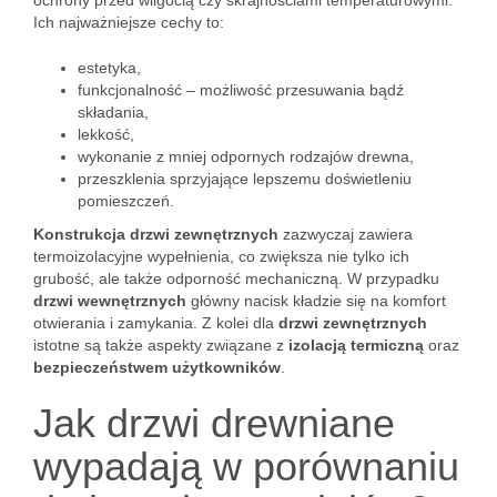
ochrony przed wilgocią czy skrajnościami temperaturowymi.
Ich najważniejsze cechy to:
estetyka,
funkcjonalność – możliwość przesuwania bądź
składania,
lekkość,
wykonanie z mniej odpornych rodzajów drewna,
przeszklenia sprzyjające lepszemu doświetleniu
pomieszczeń.
Konstrukcja drzwi zewnętrznych
zazwyczaj zawiera
termoizolacyjne wypełnienia, co zwiększa nie tylko ich
grubość, ale także odporność mechaniczną. W przypadku
drzwi wewnętrznych
główny nacisk kładzie się na komfort
otwierania i zamykania. Z kolei dla
drzwi zewnętrznych
istotne są także aspekty związane z
izolacją termiczną
oraz
bezpieczeństwem użytkowników
.
Jak drzwi drewniane
wypadają w porównaniu