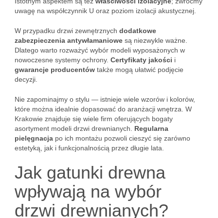
Istotnym aspektem są też
właściwości izolacyjne
; zwróćmy
uwagę na współczynnik U oraz poziom izolacji akustycznej.
W przypadku drzwi zewnętrznych
dodatkowe
zabezpieczenia antywłamaniowe
są niezwykle ważne.
Dlatego warto rozważyć wybór modeli wyposażonych w
nowoczesne systemy ochrony.
Certyfikaty jakości
i
gwarancje producentów
także mogą ułatwić podjęcie
decyzji.
Nie zapominajmy o stylu — istnieje wiele wzorów i kolorów,
które można idealnie dopasować do aranżacji wnętrza. W
Krakowie znajduje się wiele firm oferujących bogaty
asortyment modeli drzwi drewnianych.
Regularna
pielęgnacja
po ich montażu pozwoli cieszyć się zarówno
estetyką, jak i funkcjonalnością przez długie lata.
Jak gatunki drewna
wpływają na wybór
drzwi drewnianych?