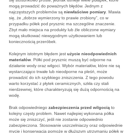
się stosunkowo proste, jednak istnieje wiele pułapek, które
mogą prowadzić do poważnych błędów. Jednym z
najczęstszych problemów są
niewłaściwe pomiary
. Mawia
się, że „dobrze wymierzony to prawie zrobiony”, co w
przypadku półek pod prysznic ma szczególne znaczenie.
Zbyt mało miejsca na produkty lub źle obliczone wymiary
mogą skutkować niewygodnym użytkowaniem lub
koniecznością przeróbek.
Kolejnym istotnym błędem jest
użycie nieodpowiednich
materiałów
. Półki pod prysznic muszą być odporne na
działanie wody oraz wilgoci. Wybór materiałów, które nie są
wystarczająco trwałe lub nieodporne na pleśń, może
prowadzić do ich szybkiego zniszczenia. Z tego powodu
warto korzystać z płytek ceramicznych, szkła czy stali
nierdzewnej, które charakteryzują się dużą odpornością na
wodę.
Brak odpowiedniego
zabezpieczenia przed wilgocią
to
kolejny częsty problem. Nawet najlepiej wykonana półka
może się zniszczyć, jeśli nie zostanie odpowiednio
zabezpieczona. Stosowanie uszczelniaczy oraz odpowiednie
mycie i konserwacja pomoże w dłuższym utrzymaniu półek w