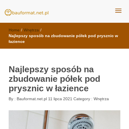
kuchnie Poznań - opinie
meble kuchenne Bauformat
Home
/
Wnętrza
/
Najlepszy sposób na zbudowanie półek pod prysznic w
łazience
Najlepszy sposób na
zbudowanie półek pod
prysznic w łazience
By :
Bauformat.net.pl
11 lipca 2021
Category :
Wnętrza