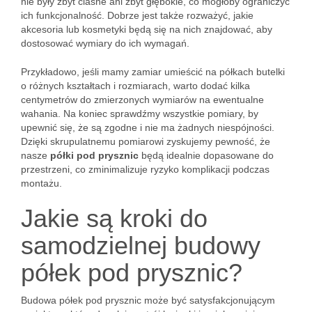
nie były zbyt ciasne ani zbyt głębokie, co mogłoby ograniczyć
ich funkcjonalność. Dobrze jest także rozważyć, jakie
akcesoria lub kosmetyki będą się na nich znajdować, aby
dostosować wymiary do ich wymagań.
Przykładowo, jeśli mamy zamiar umieścić na półkach butelki
o różnych kształtach i rozmiarach, warto dodać kilka
centymetrów do zmierzonych wymiarów na ewentualne
wahania. Na koniec sprawdźmy wszystkie pomiary, by
upewnić się, że są zgodne i nie ma żadnych niespójności.
Dzięki skrupulatnemu pomiarowi zyskujemy pewność, że
nasze
półki pod prysznic
będą idealnie dopasowane do
przestrzeni, co zminimalizuje ryzyko komplikacji podczas
montażu.
Jakie są kroki do
samodzielnej budowy
półek pod prysznic?
Budowa półek pod prysznic może być satysfakcjonującym