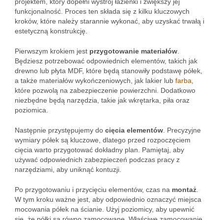
projektem, który dopełni wystrój łazienki i zwiększy jej
funkcjonalność. Proces ten składa się z kilku kluczowych
kroków, które należy starannie wykonać, aby uzyskać trwałą i
estetyczną konstrukcję.
Pierwszym krokiem jest
przygotowanie materiałów
.
Będziesz potrzebować odpowiednich elementów, takich jak
drewno lub płyta MDF, które będą stanowiły podstawę półek,
a także materiałów wykończeniowych, jak lakier lub
farba
,
które pozwolą na zabezpieczenie powierzchni. Dodatkowo
niezbędne będą narzędzia, takie jak wkrętarka, piła oraz
poziomica.
Następnie przystępujemy do
cięcia elementów
. Precyzyjne
wymiary półek są kluczowe, dlatego przed rozpoczęciem
cięcia warto przygotować dokładny plan. Pamiętaj, aby
używać odpowiednich zabezpieczeń podczas pracy z
narzędziami, aby uniknąć kontuzji.
Po przygotowaniu i przycięciu elementów, czas na
montaż
.
W tym kroku ważne jest, aby odpowiednio oznaczyć miejsca
mocowania półek na ścianie. Użyj poziomicy, aby upewnić
się, że półki są równo zamocowane. Właściwe zamocowanie