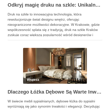
Odkryj magię druku na szkle: Unikalne dekoracje wnętrz
Druk na szkle to innowacyjna technologia, która
rewolucjonizuje świat designu wnętrz, oferując
nieograniczone możliwości dekoracyjne. W Krakowie, gdzie
współczesność splata się z tradycją, druk na szkle Kraków
zyskuje coraz większą popularność wśród designerów i
właścicieli domów, pragnących wprowadzić do swoich
przestrzeni unikalny i osobisty akcent. Oto, jak możesz
wykorzystać tę …
Wnętrza
Dlaczego Łóżka Dębowe Są Warte Inwestycji?
W świecie mebli sypialnianych, dębowe łóżka do sypialni
wyróżniają się jako synonim trwałości i elegancji. Decydując