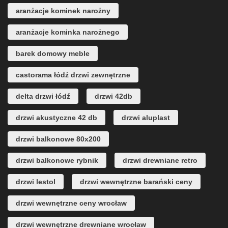
aranżacje kominek narożny
aranżacje kominka narożnego
barek domowy meble
castorama łódź drzwi zewnętrzne
delta drzwi łódź
drzwi 42db
drzwi akustyczne 42 db
drzwi aluplast
drzwi balkonowe 80x200
drzwi balkonowe rybnik
drzwi drewniane retro
drzwi lestol
drzwi wewnętrzne barański ceny
drzwi wewnętrzne ceny wrocław
drzwi wewnętrzne drewniane wrocław