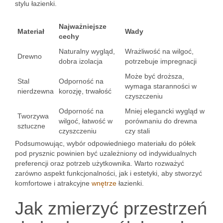
stylu łazienki.
Najważniejsze
Materiał
Wady
cechy
Naturalny wygląd,
Wrażliwość na wilgoć,
Drewno
dobra izolacja
potrzebuje impregnacji
Może być droższa,
Stal
Odporność na
wymaga staranności w
nierdzewna
korozję, trwałość
czyszczeniu
Odporność na
Mniej elegancki wygląd w
Tworzywa
wilgoć, łatwość w
porównaniu do drewna
sztuczne
czyszczeniu
czy stali
Podsumowując, wybór odpowiedniego materiału do półek
pod prysznic powinien być uzależniony od indywidualnych
preferencji oraz potrzeb użytkownika. Warto rozważyć
zarówno aspekt funkcjonalności, jak i estetyki, aby stworzyć
komfortowe i atrakcyjne
wnętrze
łazienki.
Jak zmierzyć przestrzeń