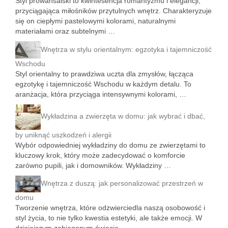
Styl prowansalski to kwintesencja romantyzmu i elegancji,
przyciągająca miłośników przytulnych wnętrz. Charakteryzuje
się on ciepłymi pastelowymi kolorami, naturalnymi
materiałami oraz subtelnymi …
Wnętrza w stylu orientalnym: egzotyka i tajemniczość
Wschodu
Styl orientalny to prawdziwa uczta dla zmysłów, łącząca
egzotykę i tajemniczość Wschodu w każdym detalu. To
aranżacja, która przyciąga intensywnymi kolorami, …
Wykładzina a zwierzęta w domu: jak wybrać i dbać,
by uniknąć uszkodzeń i alergii
Wybór odpowiedniej wykładziny do domu ze zwierzętami to
kluczowy krok, który może zadecydować o komforcie
zarówno pupili, jak i domowników. Wykładziny …
Wnętrza z duszą: jak personalizować przestrzeń w
domu
Tworzenie wnętrza, które odzwierciedla naszą osobowość i
styl życia, to nie tylko kwestia estetyki, ale także emocji. W
dzisiejszym zabieganym świecie …