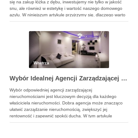
się na zakup łóżka z dębu, inwestujemy nie tylko w jakość
snu, ale również w estetykę i wartość naszego domowego
azylu. W niniejszym artykule przyjrzymy się, dlaczego warto
wybrać łóżko wykonane z tego szlachetnego …
Wnętrza
Wybór Idealnej Agencji Zarządzającej Nieruchomościami: Kompleksowy Przewodnik
Wybór odpowiedniej agencji zarządzającej
nieruchomościami jest kluczowym decyzją dla każdego
właściciela nieruchomości. Dobra agencja może znacząco
ułatwić zarządzanie nieruchomością, zwiększyć jej
rentowność i zapewnić spokój ducha. W tym artykule
przedstawimy, jak wybrać najlepszą agencję, szczególnie w
kontekście obsługi najmu mieszkań Kraków. Zobacz:
https://gedeus.com/zarzadzanie-najmem-krakow/ Reputacja