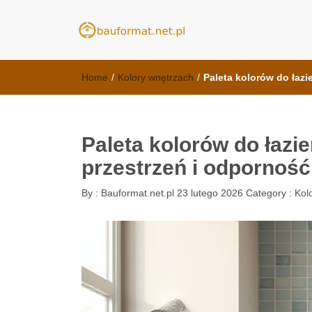
meble kuchenn
kuchnie Poznań - opinie
Home
/
Kolory wnętrzach
/
Paleta kolorów do łazi
Paleta kolorów do łazie
przestrzeń i odporność
By :
Bauformat.net.pl
23 lutego 2026
Category :
Kol