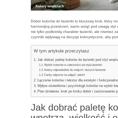
Kolory wnętrzach
Dobór kolorów do łazienki to kluczowy krok, który
harmonijną przestrzeń, warto wziąć pod uwagę styl w
nie tylko podkreślą charakter łazienki, ale również z
czynniki wpływają na decyzje kolorystyczne, aby pom
W tym artykule przeczytasz
Jak dobrać paletę kolorów do łazienki pod styl wnętr
Wybór kolorów w zależności od stylu łazienki
Kolory odpowiednie do małych i dużych łazienek
Farby odporne na wilgoć i pleśń
Łączenie kolorów i tekstur dla estetyki i funkcjonalno
Wpływ oświetlenia i psychologii kolorów na wybór ba
Plan działania: krok po kroku dobór i zastosowanie p
Jak dobrać paletę ko
wnętrza, wielkość i 