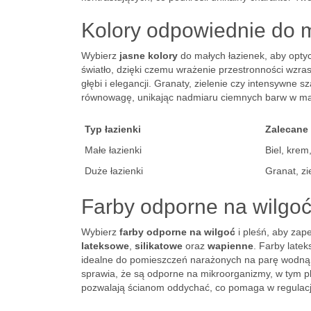
Kolory odpowiednie do m
Wybierz
jasne kolory
do małych łazienek, aby optycz
światło, dzięki czemu wrażenie przestronności wzra
głębi i elegancji. Granaty, zielenie czy intensywne
równowagę, unikając nadmiaru ciemnych barw w ma
Typ łazienki
Zalecane 
Małe łazienki
Biel, krem
Duże łazienki
Granat, zi
Farby odporne na wilgoć
Wybierz
farby odporne na wilgoć
i pleśń, aby zap
lateksowe
,
silikatowe
oraz
wapienne
. Farby late
idealne do pomieszczeń narażonych na parę wodną. 
sprawia, że są odporne na mikroorganizmy, w tym pl
pozwalają ścianom oddychać, co pomaga w regulacji