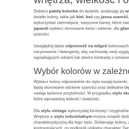
Dobierz
paletę kolorów
do łazienki, analizując jej
w
światło kolory, takie jak
biel
,
beż
czy
jasna szarość
wykorzystać ciemniejsze, nasycone barwy, które nadad
japandi
wybierz stonowane beże i zielenie, dla
gla
szarości.
Uwzględnij także
odporność na wilgoć
kolorowych 
zarysowania i detergenty, aby zachowały swój wyglą
sąsiadujących odcieni lub stwórz kontrasty z umiare
Wybór kolorów w zależnoś
Wybierz kolory odpowiednie do stylu swojej łazienki
będą stonowane odcienie szarości oraz delikatne błęk
nadaje łazience przytulności. W przypadku
stylu s
które wprowadzą lekkość i świeżość.
Dla
stylu vintage
wykorzystaj kontrasty i oryginaln
Wnętrza w
stylu industrialnym
można ocieplić doda
charakterystyczną dla tego stylu. Dobierając kolor
kontrastujących, co podkreśli unikalny charakter Twoj