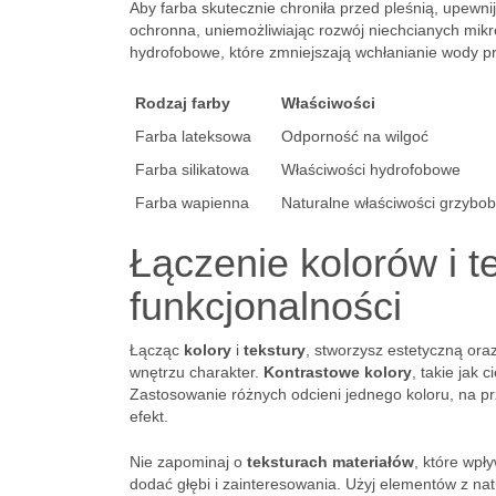
Aby farba skutecznie chroniła przed pleśnią, upewni
ochronna, uniemożliwiając rozwój niechcianych mik
hydrofobowe, które zmniejszają wchłanianie wody pr
Rodzaj farby
Właściwości
Farba lateksowa
Odporność na wilgoć
Farba silikatowa
Właściwości hydrofobowe
Farba wapienna
Naturalne właściwości grzybob
Łączenie kolorów i te
funkcjonalności
Łącząc
kolory
i
tekstury
, stworzysz estetyczną or
wnętrzu charakter.
Kontrastowe kolory
, takie jak
Zastosowanie różnych odcieni jednego koloru, na pr
efekt.
Nie zapominaj o
teksturach materiałów
, które wpł
dodać głębi i zainteresowania. Użyj elementów z nat