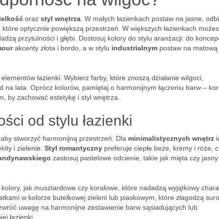
ielkość
oraz
styl wnętrza
. W małych łazienkach postaw na jasne, odbi
, które optycznie powiększą przestrzeń. W większych łazienkach może
zą przytulności i głębi. Dostosuj kolory do stylu aranżacji: do koncepc
mour
akcenty złota i bordo, a w stylu
industrialnym
postaw na matową 
elementów łazienki. Wybierz farby, które znoszą działanie wilgoci,
d na lata. Oprócz kolorów, pamiętaj o harmonijnym łączeniu barw – kor
m, by zachować estetykę i styl wnętrza.
ci od stylu łazienki
, aby stworzyć harmonijną przestrzeń. Dla
minimalistycznych wnętrz
i
ity i zielenie.
Styl romantyczny
preferuje ciepłe beże, kremy i róże, 
kandynawskiego
zastosuj pastelowe odcienie, takie jak mięta czy jasny 
e kolory, jak musztardowe czy koralowe, które nadadzą wyjątkowy chara
tkami w kolorze butelkowej zieleni lub piaskowym, które złagodzą sur
y, zwróć uwagę na harmonijne zestawienie barw sąsiadujących lub
ej łazienki.