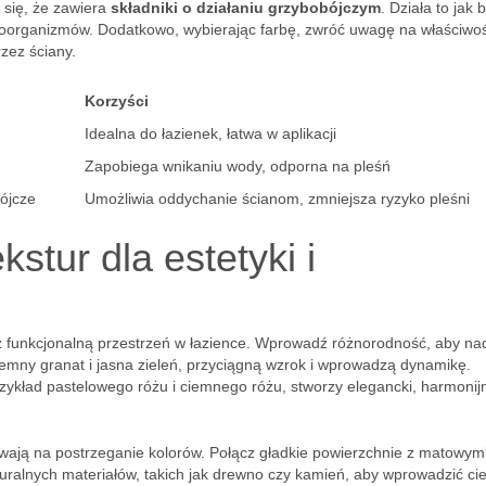
j się, że zawiera
składniki o działaniu grzybobójczym
. Działa to jak 
roorganizmów. Dodatkowo, wybierając farbę, zwróć uwagę na właściwoś
zez ściany.
Korzyści
Idealna do łazienek, łatwa w aplikacji
Zapobiega wnikaniu wody, odporna na pleśń
ójcze
Umożliwia oddychanie ścianom, zmniejsza ryzyko pleśni
kstur dla estetyki i
az funkcjonalną przestrzeń w łazience. Wprowadź różnorodność, aby na
 ciemny granat i jasna zieleń, przyciągną wzrok i wprowadzą dynamikę.
zykład pastelowego różu i ciemnego różu, stworzy elegancki, harmonij
ywają na postrzeganie kolorów. Połącz gładkie powierzchnie z matowym
uralnych materiałów, takich jak drewno czy kamień, aby wprowadzić cie