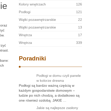
ie
Kolory wnętrzach
126
Podłogi
121
Wątki pozawnętrzarskie
22
 oraz
Wątki pozawnętrzarskie
13
zyć
Wnętrza
17
ów.
Wnętrza
339
rzyć
trast.
Poradniki
 barw:
ych
Podłogi w domu czyli panele
w kolorze drewna
Podłogi są bardzo ważną częścią w
każdym gospodarstwie domowym –
ludzie po nich chodzą, a dodatkowo są
one również ozdobą. JAKIE …
Jakie są najlepsze zasłony