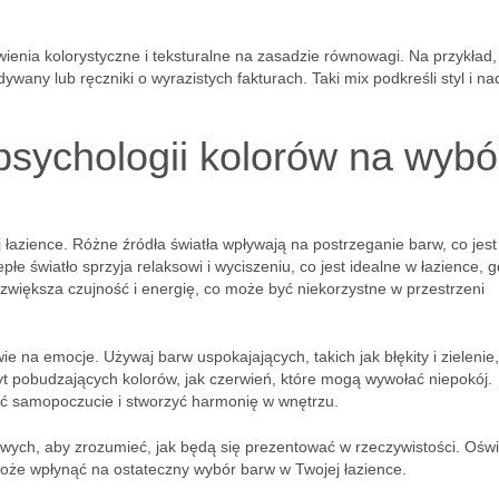
ienia kolorystyczne i teksturalne na zasadzie równowagi. Na przykład,
ywany lub ręczniki o wyrazistych fakturach. Taki mix podkreśli styl i na
psychologii kolorów na wybó
ej łazience. Różne źródła światła wpływają na postrzeganie barw, co jest
łe światło sprzyja relaksowi i wyciszeniu, co jest idealne w łazience, g
 zwiększa czujność i energię, co może być niekorzystne w przestrzeni
 na emocje. Używaj barw uspokajających, takich jak błękity i zielenie
byt pobudzających kolorów, jak czerwień, które mogą wywołać niepokój.
ić samopoczucie i stworzyć harmonię w wnętrzu.
owych, aby zrozumieć, jak będą się prezentować w rzeczywistości. Oświ
może wpłynąć na ostateczny wybór barw w Twojej łazience.