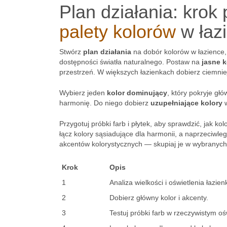
Plan działania: krok
palety kolorów
w łaz
Stwórz
plan działania
na dobór kolorów w łazience, 
dostępności światła naturalnego. Postaw na
jasne k
przestrzeń. W większych łazienkach dobierz ciemni
Wybierz jeden
kolor dominujący
, który pokryje gł
harmonię. Do niego dobierz
uzupełniające kolory
w
Przygotuj próbki farb i płytek, aby sprawdzić, jak k
łącz kolory sąsiadujące dla harmonii, a naprzeciw
akcentów kolorystycznych — skupiaj je w wybranych
Krok
Opis
1
Analiza wielkości i oświetlenia łazienk
2
Dobierz główny kolor i akcenty.
3
Testuj próbki farb w rzeczywistym oś