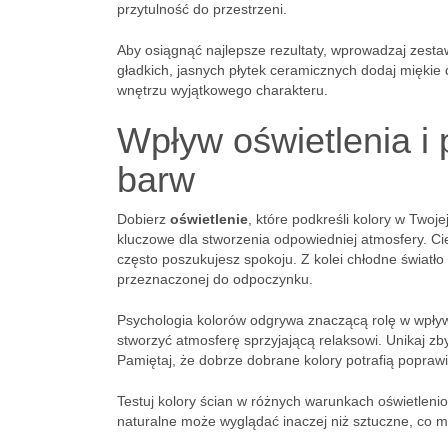
przytulność do przestrzeni.
Aby osiągnąć najlepsze rezultaty, wprowadzaj zestaw
gładkich, jasnych płytek ceramicznych dodaj miękie d
wnętrzu wyjątkowego charakteru.
Wpływ oświetlenia i 
barw
Dobierz
oświetlenie
, które podkreśli kolory w Twoj
kluczowe dla stworzenia odpowiedniej atmosfery. Ciep
często poszukujesz spokoju. Z kolei chłodne światło
przeznaczonej do odpoczynku.
Psychologia kolorów odgrywa znaczącą rolę w wpływie
stworzyć atmosferę sprzyjającą relaksowi. Unikaj z
Pamiętaj, że dobrze dobrane kolory potrafią popraw
Testuj kolory ścian w różnych warunkach oświetleni
naturalne może wyglądać inaczej niż sztuczne, co 