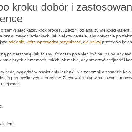
 po kroku dobór i zastosowan
ience
przemyślając każdy krok procesu. Zacznij od analizy wielkości łazienki
olory
w małych łazienkach, jak biel czy pastela, aby optycznie powięks
ejsze
odcienie, które wprowadzą przytulność, ale unikaj
przesytów kolor
ówną powierzchnię, jak ściany. Kolor ten powinien być neutralny, aby two
 mniejszych elementach, takich jak meble, aby stworzyć spójność i kon
olory będą wyglądać w oświetleniu łazienki. Nie zapomnij o zasadzie koła
ległe dla przemyślanych kontrastów. Zachowaj umiar w stosowaniu mocn
 miejscach.
i.
wietleniu.