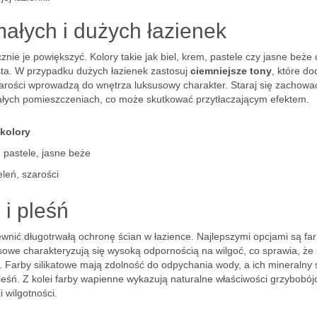
ałych i dużych łazienek
nie je powiększyć. Kolory takie jak biel, krem, pastele czy jasne beże 
sta. W przypadku dużych łazienek zastosuj
ciemniejsze tony
, które do
 szarości wprowadzą do wnętrza luksusowy charakter. Staraj się zachowa
łych pomieszczeniach, co może skutkować przytłaczającym efektem.
kolory
, pastele, jasne beże
eleń, szarości
 i pleśń
ewnić długotrwałą ochronę ścian w łazience. Najlepszymi opcjami są fa
ksowe charakteryzują się wysoką odpornością na wilgoć, co sprawia, że
Farby silikatowe mają zdolność do odpychania wody, a ich mineralny 
eśń. Z kolei farby wapienne wykazują naturalne właściwości grzybobójc
 wilgotności.