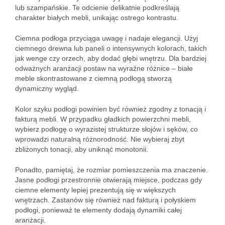
lub szampańskie. Te odcienie delikatnie podkreślają
charakter białych mebli, unikając ostrego kontrastu.
Ciemna podłoga przyciąga uwagę i nadaje elegancji. Użyj
ciemnego drewna lub paneli o intensywnych kolorach, takich
jak wenge czy orzech, aby dodać głębi wnętrzu. Dla bardziej
odważnych aranżacji postaw na wyraźne różnice – białe
meble skontrastowane z ciemną podłogą stworzą
dynamiczny wygląd.
Kolor szyku podłogi powinien być również zgodny z tonacją i
fakturą mebli. W przypadku gładkich powierzchni mebli,
wybierz podłogę o wyrazistej strukturze słojów i sęków, co
wprowadzi naturalną różnorodność. Nie wybieraj zbyt
zbliżonych tonacji, aby uniknąć monotonii.
Ponadto, pamiętaj, że rozmiar pomieszczenia ma znaczenie.
Jasne podłogi przestronnie otwierają miejsce, podczas gdy
ciemne elementy lepiej prezentują się w większych
wnętrzach. Zastanów się również nad fakturą i połyskiem
podłogi, ponieważ te elementy dodają dynamiki całej
aranżacji.