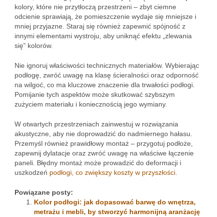
kolory, które nie przytłoczą przestrzeni – zbyt ciemne
odcienie sprawiają, że pomieszczenie wydaje się mniejsze i
mniej przyjazne. Staraj się również zapewnić spójność z
innymi elementami wystroju, aby uniknąć efektu „zlewania
się” kolorów.
Nie ignoruj właściwości technicznych materiałów. Wybierając
podłogę, zwróć uwagę na klasę ścieralności oraz odporność
na wilgoć, co ma kluczowe znaczenie dla trwałości podłogi.
Pomijanie tych aspektów może skutkować szybszym
zużyciem materiału i koniecznością jego wymiany.
W otwartych przestrzeniach zainwestuj w rozwiązania
akustyczne, aby nie doprowadzić do nadmiernego hałasu.
Przemyśl również prawidłowy montaż – przygotuj podłoże,
zapewnij dylatacje oraz zwróć uwagę na właściwe łączenie
paneli. Błędny montaż może prowadzić do deformacji i
uszkodzeń
podłogi, co zwiększy koszty w przyszłości
.
Powiązane posty:
Kolor podłogi: jak dopasować barwę do wnętrza,
metrażu i mebli, by stworzyć harmonijną aranżację