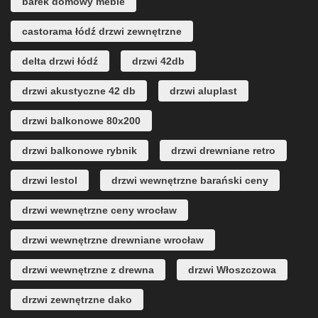
barek domowy meble
castorama łódź drzwi zewnętrzne
delta drzwi łódź
drzwi 42db
drzwi akustyczne 42 db
drzwi aluplast
drzwi balkonowe 80x200
drzwi balkonowe rybnik
drzwi drewniane retro
drzwi lestol
drzwi wewnętrzne barański ceny
drzwi wewnętrzne ceny wrocław
drzwi wewnętrzne drewniane wrocław
drzwi wewnętrzne z drewna
drzwi Włoszczowa
drzwi zewnętrzne dako