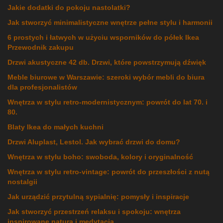
Jakie dodatki do pokoju nastolatki?
Jak stworzyć minimalistyczne wnętrze pełne stylu i harmonii
6 prostych i łatwych w użyciu wsporników do półek Ikea
Przewodnik zakupu
Drzwi akustyczne 42 db. Drzwi, które powstrzymują dźwięk
Meble biurowe w Warszawie: szeroki wybór mebli do biura
dla profesjonalistów
Wnętrza w stylu retro-modernistycznym: powrót do lat 70. i
80.
Blaty Ikea do małych kuchni
Drzwi Aluplast, Lestol. Jak wybrać drzwi do domu?
Wnętrza w stylu boho: swoboda, kolory i oryginalność
Wnętrza w stylu retro-vintage: powrót do przeszłości z nutą
nostalgii
Jak urządzić przytulną sypialnię: pomysły i inspiracje
Jak stworzyć przestrzeń relaksu i spokoju: wnętrza
inspirowane naturą i medytacją