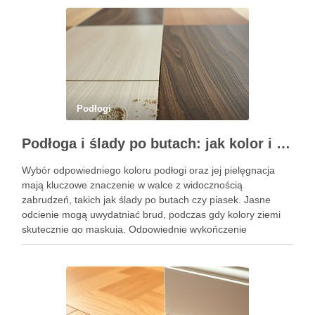
Podłogi
Podłoga i ślady po butach: jak kolor i pielęgnacja pomagają ukryć piasek i zabrudzenia
Wybór odpowiedniego koloru podłogi oraz jej pielęgnacja
mają kluczowe znaczenie w walce z widocznością
zabrudzeń, takich jak ślady po butach czy piasek. Jasne
odcienie mogą uwydatniać brud, podczas gdy kolory ziemi
skutecznie go maskują. Odpowiednie wykończenie
powierzchni również może znacząco wpłynąć na to, jak łatwo
zauważamy zabrudzenia. Zrozumienie tych zależności …