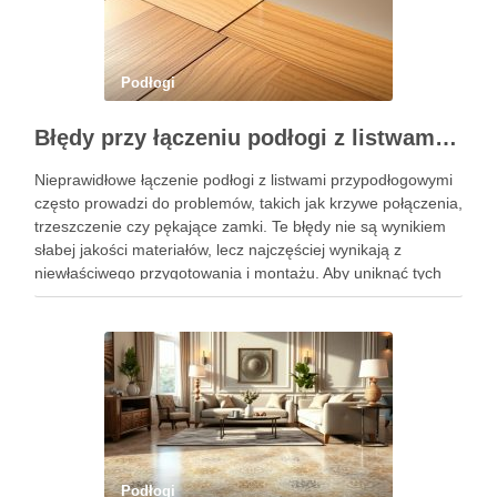
Podłogi
Błędy przy łączeniu podłogi z listwami: diagnoza przyczyn i skuteczne rozwiązania montażowe
Nieprawidłowe łączenie podłogi z listwami przypodłogowymi
często prowadzi do problemów, takich jak krzywe połączenia,
trzeszczenie czy pękające zamki. Te błędy nie są wynikiem
słabej jakości materiałów, lecz najczęściej wynikają z
niewłaściwego przygotowania i montażu. Aby uniknąć tych
frustrujących sytuacji, warto zrozumieć ich przyczyny i
zastosować odpowiednie rozwiązania montażowe.
Prawidłowe połączenia …
Podłogi