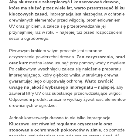
Aby skutecznie zabezpieczyć i konserwować drewno,
które ma służyć przez wiele lat, warto przestrzegać kilku
kluczowych zasad.
Impregnacja jest niezbędna w ochronie
drewnianych elementów przed wilgocią, promieniowaniem
UV oraz gniciem, a zaleca się przeprowadzanie jej
przynajmniej raz w roku – najlepiej tuż przed rozpoczęciem
sezonu ogrodowego.
Pierwszym krokiem w tym procesie jest staranne
oczyszczenie powierzchni drewna.
Zanieczyszczenia, brud
oraz kurz
można łatwo usunąć przy pomocy wody z mydłem.
Po całkowitym wyschnięciu zaleca się nałożenie preparatu
impregnującego, który głęboko wnika w strukturę drewna,
gwarantując jego długotrwałą ochronę.
Warto zwrócić
uwagę na jakość wybranego impregnatu
– najlepiej, aby
zawierał filtry UV oraz substancje przeciwdziałające wilgoci.
Odpowiedni produkt znacznie wydłuży żywotność elementów
drewnianych w ogrodzie.
Jednak konserwacja drewna to nie tylko impregnacja.
Kluczowe jest również regularne czyszczenie oraz
stosowanie ochronnych pokrowców w zimie,
co pomoże