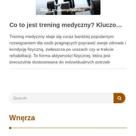
Wątki pozawnętrzarskie
Co to jest trening medyczny? Kluczowe informacje, które musisz znać
Trening medyczny staje się coraz bardziej popularnym
rozwiązaniem dla osób pragnących poprawić swoje zdrowie i
kondycję fizyczną, zwłaszcza po urazach czy w trakcie
rehabilitacji. To forma aktywności fizycznej, która jest
precyzyjnie dostosowana do indywidualnych potrzeb
pacjentów, co czyni ją wyjątkowo skuteczną w walce z
różnymi schorzeniami. Warto zauważyć, że różnorodność …
Wnęrza