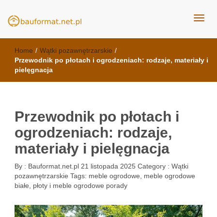
kuchnie Poznań - opinie
meble kuchenne Bauformat
Home
/
Wątki pozawnętrzarskie
/
Przewodnik po płotach i ogrodzeniach: rodzaje, materiały i
pielęgnacja
Przewodnik po płotach i
ogrodzeniach: rodzaje,
materiały i pielęgnacja
By :
Bauformat.net.pl
21 listopada 2025
Category :
Wątki
pozawnętrzarskie
Tags:
meble ogrodowe
,
meble ogrodowe
białe
,
płoty i meble ogrodowe porady