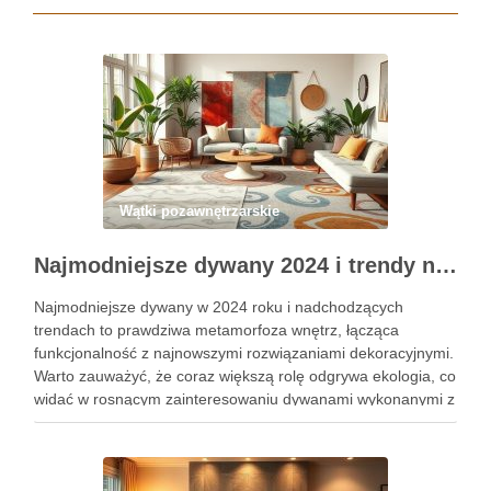
Wątki pozawnętrzarskie
Najmodniejsze dywany 2024 i trendy na 2025 rok w aranżacji wnętrz
Najmodniejsze dywany w 2024 roku i nadchodzących
trendach to prawdziwa metamorfoza wnętrz, łącząca
funkcjonalność z najnowszymi rozwiązaniami dekoracyjnymi.
Warto zauważyć, że coraz większą rolę odgrywa ekologia, co
widać w rosnącym zainteresowaniu dywanami wykonanymi z
odnawialnych i biodegradowalnych materiałów. Trendy na
nadchodzący rok podkreślają harmonijne kolory ziemi, takie
jak beże, szarości …