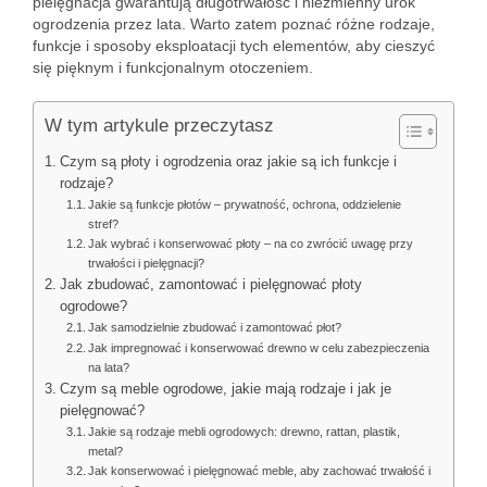
pielęgnacja gwarantują długotrwałość i niezmienny urok
ogrodzenia przez lata. Warto zatem poznać różne rodzaje,
funkcje i sposoby eksploatacji tych elementów, aby cieszyć
się pięknym i funkcjonalnym otoczeniem.
W tym artykule przeczytasz
Czym są płoty i ogrodzenia oraz jakie są ich funkcje i
rodzaje?
Jakie są funkcje płotów – prywatność, ochrona, oddzielenie
stref?
Jak wybrać i konserwować płoty – na co zwrócić uwagę przy
trwałości i pielęgnacji?
Jak zbudować, zamontować i pielęgnować płoty
ogrodowe?
Jak samodzielnie zbudować i zamontować płot?
Jak impregnować i konserwować drewno w celu zabezpieczenia
na lata?
Czym są meble ogrodowe, jakie mają rodzaje i jak je
pielęgnować?
Jakie są rodzaje mebli ogrodowych: drewno, rattan, plastik,
metal?
Jak konserwować i pielęgnować meble, aby zachować trwałość i