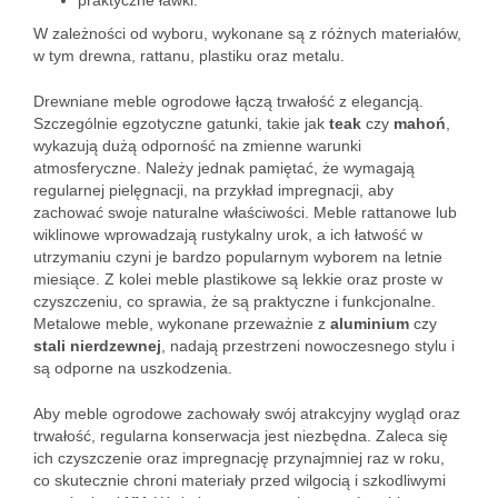
praktyczne ławki.
W zależności od wyboru, wykonane są z różnych materiałów,
w tym drewna, rattanu, plastiku oraz metalu.
Drewniane meble ogrodowe łączą trwałość z elegancją.
Szczególnie egzotyczne gatunki, takie jak
teak
czy
mahoń
,
wykazują dużą odporność na zmienne warunki
atmosferyczne. Należy jednak pamiętać, że wymagają
regularnej pielęgnacji, na przykład impregnacji, aby
zachować swoje naturalne właściwości. Meble rattanowe lub
wiklinowe wprowadzają rustykalny urok, a ich łatwość w
utrzymaniu czyni je bardzo popularnym wyborem na letnie
miesiące. Z kolei meble plastikowe są lekkie oraz proste w
czyszczeniu, co sprawia, że są praktyczne i funkcjonalne.
Metalowe meble, wykonane przeważnie z
aluminium
czy
stali nierdzewnej
, nadają przestrzeni nowoczesnego stylu i
są odporne na uszkodzenia.
Aby meble ogrodowe zachowały swój atrakcyjny wygląd oraz
trwałość, regularna konserwacja jest niezbędna. Zaleca się
ich czyszczenie oraz impregnację przynajmniej raz w roku,
co skutecznie chroni materiały przed wilgocią i szkodliwymi