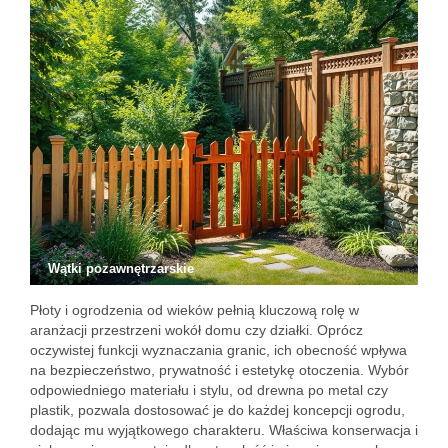
Wątki pozawnętrzarskie
Płoty i ogrodzenia od wieków pełnią kluczową rolę w
aranżacji przestrzeni wokół domu czy działki. Oprócz
oczywistej funkcji wyznaczania granic, ich obecność wpływa
na bezpieczeństwo, prywatność i estetykę otoczenia. Wybór
odpowiedniego materiału i stylu, od drewna po metal czy
plastik, pozwala dostosować je do każdej koncepcji ogrodu,
dodając mu wyjątkowego charakteru. Właściwa konserwacja i