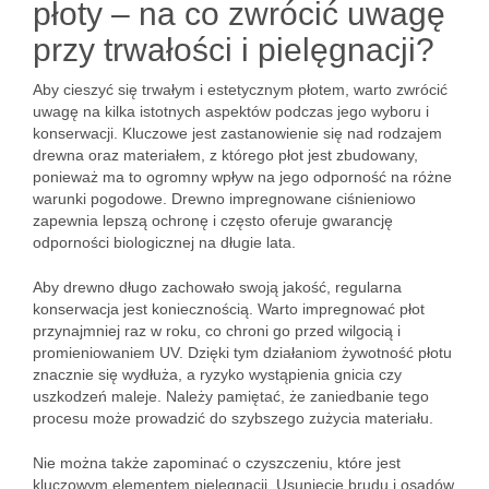
płoty – na co zwrócić uwagę
przy trwałości i pielęgnacji?
Aby cieszyć się trwałym i estetycznym płotem, warto zwrócić
uwagę na kilka istotnych aspektów podczas jego wyboru i
konserwacji. Kluczowe jest zastanowienie się nad rodzajem
drewna oraz materiałem, z którego płot jest zbudowany,
ponieważ ma to ogromny wpływ na jego odporność na różne
warunki pogodowe. Drewno impregnowane ciśnieniowo
zapewnia lepszą ochronę i często oferuje gwarancję
odporności biologicznej na długie lata.
Aby drewno długo zachowało swoją jakość, regularna
konserwacja jest koniecznością. Warto impregnować płot
przynajmniej raz w roku, co chroni go przed wilgocią i
promieniowaniem UV. Dzięki tym działaniom żywotność płotu
znacznie się wydłuża, a ryzyko wystąpienia gnicia czy
uszkodzeń maleje. Należy pamiętać, że zaniedbanie tego
procesu może prowadzić do szybszego zużycia materiału.
Nie można także zapominać o czyszczeniu, które jest
kluczowym elementem pielęgnacji. Usunięcie brudu i osadów