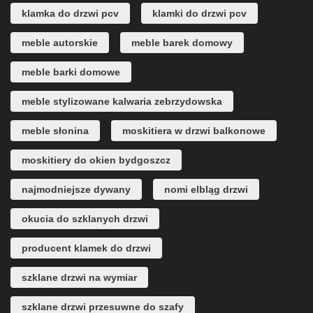
klamka do drzwi pcv
klamki do drzwi pcv
meble autorskie
meble barek domowy
meble barki domowe
meble stylizowane kalwaria zebrzydowska
meble słonina
moskitiera w drzwi balkonowe
moskitiery do okien bydgoszcz
najmodniejsze dywany
nomi elbląg drzwi
okucia do szklanych drzwi
producent klamek do drzwi
szklane drzwi na wymiar
szklane drzwi przesuwne do szafy