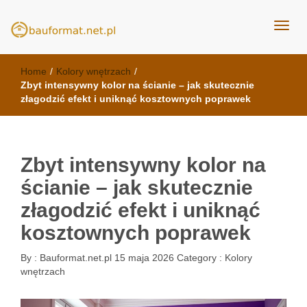
kuchnie Poznań - opinie
meble kuchenne Bauformat
Home
/
Kolory wnętrzach
/
Zbyt intensywny kolor na ścianie – jak skutecznie
złagodzić efekt i uniknąć kosztownych poprawek
Zbyt intensywny kolor na
ścianie – jak skutecznie
złagodzić efekt i uniknąć
kosztownych poprawek
By :
Bauformat.net.pl
15 maja 2026
Category :
Kolory
wnętrzach