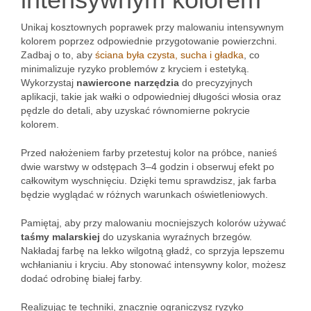
Unikaj kosztownych poprawek przy malowaniu intensywnym
kolorem poprzez odpowiednie przygotowanie powierzchni.
Zadbaj o to, aby
ściana była czysta, sucha i gładka
, co
minimalizuje ryzyko problemów z kryciem i estetyką.
Wykorzystaj
nawiercone narzędzia
do precyzyjnych
aplikacji, takie jak wałki o odpowiedniej długości włosia oraz
pędzle do detali, aby uzyskać równomierne pokrycie
kolorem.
Przed nałożeniem farby przetestuj kolor na próbce, nanieś
dwie warstwy w odstępach 3–4 godzin i obserwuj efekt po
całkowitym wyschnięciu. Dzięki temu sprawdzisz, jak farba
będzie wyglądać w różnych warunkach oświetleniowych.
Pamiętaj, aby przy malowaniu mocniejszych kolorów używać
taśmy malarskiej
do uzyskania wyraźnych brzegów.
Nakładaj farbę na lekko wilgotną gładź, co sprzyja lepszemu
wchłanianiu i kryciu. Aby stonować intensywny kolor, możesz
dodać odrobinę białej farby.
Realizując te techniki, znacznie ograniczysz ryzyko