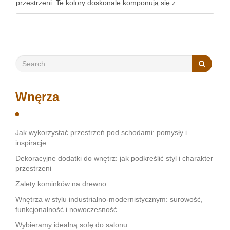
przestrzeni. Te kolory doskonale komponują się z
naturalnymi materiałami, tworząc stylową i przytulną
atmosferę. Warto zastanowić …
Wnęrza
Jak wykorzystać przestrzeń pod schodami: pomysły i
inspiracje
Dekoracyjne dodatki do wnętrz: jak podkreślić styl i charakter
przestrzeni
Zalety kominków na drewno
Wnętrza w stylu industrialno-modernistycznym: surowość,
funkcjonalność i nowoczesność
Wybieramy idealną sofę do salonu