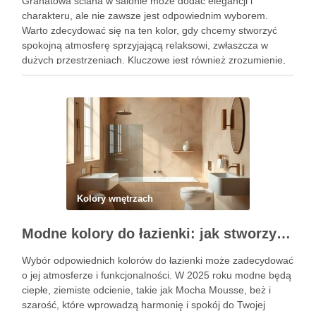
Granatowa ściana w salonie może dodać elegancji i
charakteru, ale nie zawsze jest odpowiednim wyborem.
Warto zdecydować się na ten kolor, gdy chcemy stworzyć
spokojną atmosferę sprzyjającą relaksowi, zwłaszcza w
dużych przestrzeniach. Kluczowe jest również zrozumienie,
jakie pułapki aranżacyjne mogą się pojawić w związku z
ciemnymi kolorami, aby uniknąć błędów, …
Kolory wnętrzach
Modne kolory do łazienki: jak stworzyć stylową przestrzeń łączącą trendy i funkcjonalność
Wybór odpowiednich kolorów do łazienki może zadecydować
o jej atmosferze i funkcjonalności. W 2025 roku modne będą
ciepłe, ziemiste odcienie, takie jak Mocha Mousse, beż i
szarość, które wprowadzą harmonię i spokój do Twojej