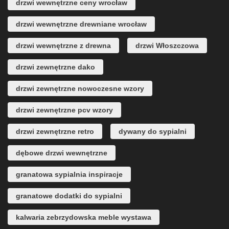
drzwi wewnętrzne ceny wrocław
drzwi wewnętrzne drewniane wrocław
drzwi wewnętrzne z drewna
drzwi Włoszczowa
drzwi zewnętrzne dako
drzwi zewnętrzne nowoczesne wzory
drzwi zewnętrzne pcv wzory
drzwi zewnętrzne retro
dywany do sypialni
dębowe drzwi wewnętrzne
granatowa sypialnia inspiracje
granatowe dodatki do sypialni
kalwaria zebrzydowska meble wystawa