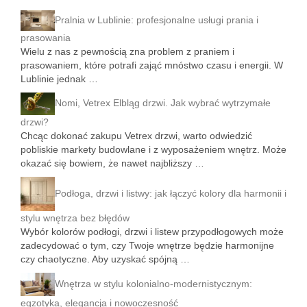
Pralnia w Lublinie: profesjonalne usługi prania i
prasowania
Wielu z nas z pewnością zna problem z praniem i
prasowaniem, które potrafi zająć mnóstwo czasu i energii. W
Lublinie jednak …
Nomi, Vetrex Elbląg drzwi. Jak wybrać wytrzymałe
drzwi?
Chcąc dokonać zakupu Vetrex drzwi, warto odwiedzić
pobliskie markety budowlane i z wyposażeniem wnętrz. Może
okazać się bowiem, że nawet najbliższy …
Podłoga, drzwi i listwy: jak łączyć kolory dla harmonii i
stylu wnętrza bez błędów
Wybór kolorów podłogi, drzwi i listew przypodłogowych może
zadecydować o tym, czy Twoje wnętrze będzie harmonijne
czy chaotyczne. Aby uzyskać spójną …
Wnętrza w stylu kolonialno-modernistycznym:
egzotyka, elegancja i nowoczesność