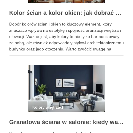
Kolor ścian a kolor okien: jak dobrać barwy dla spójnej i trwałej aranżacji wnętrza oraz elewacji
Dobór kolorów ścian i okien to kluczowy element, który
znacząco wpływa na estetykę i spójność aranżacji wnętrza i
elewacji. Ważne jest, aby kolory te nie tylko harmonizowały
ze sobą, ale również odpowiadały stylowi architektonicznemu
budynku oraz jego otoczeniu. Warto zwrócić uwagę na
zasady, które pomogą uniknąć najczęstszych błędów w
doborze …
Kolory wnętrzach
Granatowa ściana w salonie: kiedy warto ją wybrać i jak uniknąć aranżacyjnych pułapek