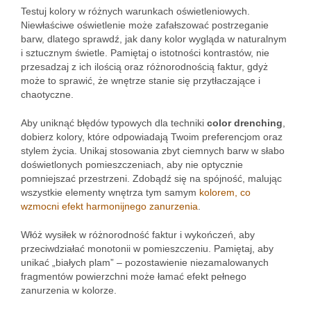
Testuj kolory w różnych warunkach oświetleniowych.
Niewłaściwe oświetlenie może zafałszować postrzeganie
barw, dlatego sprawdź, jak dany kolor wygląda w naturalnym
i sztucznym świetle. Pamiętaj o istotności kontrastów, nie
przesadzaj z ich ilością oraz różnorodnością faktur, gdyż
może to sprawić, że wnętrze stanie się przytłaczające i
chaotyczne.
Aby uniknąć błędów typowych dla techniki
color drenching
,
dobierz kolory, które odpowiadają Twoim preferencjom oraz
stylem życia. Unikaj stosowania zbyt ciemnych barw w słabo
doświetlonych pomieszczeniach, aby nie optycznie
pomniejszać przestrzeni. Zdobądź się na spójność, malując
wszystkie elementy wnętrza tym samym
kolorem, co
wzmocni efekt harmonijnego zanurzenia
.
Włóż wysiłek w różnorodność faktur i wykończeń, aby
przeciwdziałać monotonii w pomieszczeniu. Pamiętaj, aby
unikać „białych plam” – pozostawienie niezamalowanych
fragmentów powierzchni może łamać efekt pełnego
zanurzenia w kolorze.