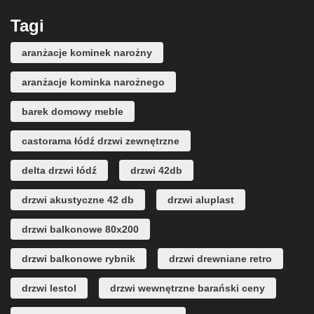
Tagi
aranżacje kominek narożny
aranżacje kominka narożnego
barek domowy meble
castorama łódź drzwi zewnętrzne
delta drzwi łódź
drzwi 42db
drzwi akustyczne 42 db
drzwi aluplast
drzwi balkonowe 80x200
drzwi balkonowe rybnik
drzwi drewniane retro
drzwi lestol
drzwi wewnętrzne barański ceny