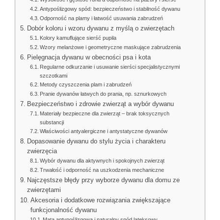
Antypoślizgowy spód: bezpieczeństwo i stabilność dywanu
Odporność na plamy i łatwość usuwania zabrudzeń
Dobór koloru i wzoru dywanu z myślą o zwierzętach
Kolory kamuflujące sierść pupila
Wzory melanżowe i geometryczne maskujące zabrudzenia
Pielęgnacja dywanu w obecności psa i kota
Regularne odkurzanie i usuwanie sierści specjalistycznymi
szczotkami
Metody czyszczenia plam i zabrudzeń
Pranie dywanów łatwych do prania, np. sznurkowych
Bezpieczeństwo i zdrowie zwierząt a wybór dywanu
Materiały bezpieczne dla zwierząt – brak toksycznych
substancji
Właściwości antyalergiczne i antystatyczne dywanów
Dopasowanie dywanu do stylu życia i charakteru
zwierzęcia
Wybór dywanu dla aktywnych i spokojnych zwierząt
Trwałość i odporność na uszkodzenia mechaniczne
Najczęstsze błędy przy wyborze dywanu dla domu ze
zwierzętami
Akcesoria i dodatkowe rozwiązania zwiększające
funkcjonalność dywanu
Mata antypoślizgowa i naturalny spód lateksowy