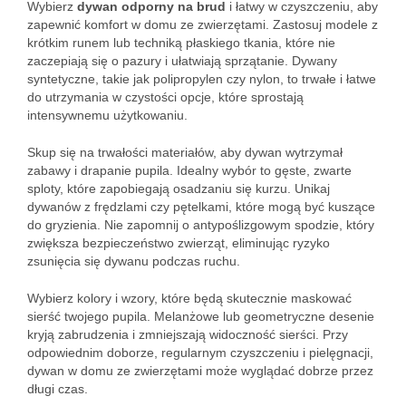
Wybierz
dywan odporny na brud
i łatwy w czyszczeniu, aby
zapewnić komfort w domu ze zwierzętami. Zastosuj modele z
krótkim runem lub techniką płaskiego tkania, które nie
zaczepiają się o pazury i ułatwiają sprzątanie. Dywany
syntetyczne, takie jak polipropylen czy nylon, to trwałe i łatwe
do utrzymania w czystości opcje, które sprostają
intensywnemu użytkowaniu.
Skup się na trwałości materiałów, aby dywan wytrzymał
zabawy i drapanie pupila. Idealny wybór to gęste, zwarte
sploty, które zapobiegają osadzaniu się kurzu. Unikaj
dywanów z frędzlami czy pętelkami, które mogą być kuszące
do gryzienia. Nie zapomnij o antypoślizgowym spodzie, który
zwiększa bezpieczeństwo zwierząt, eliminując ryzyko
zsunięcia się dywanu podczas ruchu.
Wybierz kolory i wzory, które będą skutecznie maskować
sierść twojego pupila. Melanżowe lub geometryczne desenie
kryją zabrudzenia i zmniejszają widoczność sierści. Przy
odpowiednim doborze, regularnym czyszczeniu i pielęgnacji,
dywan w domu ze zwierzętami może wyglądać dobrze przez
długi czas.