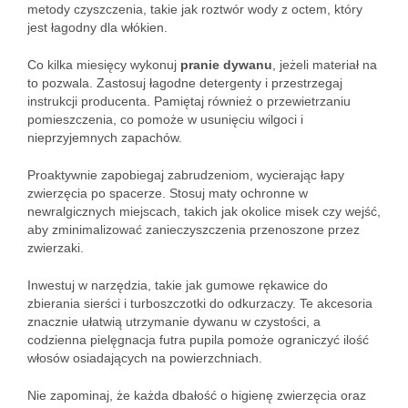
metody czyszczenia, takie jak roztwór wody z octem, który
jest łagodny dla włókien.
Co kilka miesięcy wykonuj
pranie dywanu
, jeżeli materiał na
to pozwala. Zastosuj łagodne detergenty i przestrzegaj
instrukcji producenta. Pamiętaj również o przewietrzaniu
pomieszczenia, co pomoże w usunięciu wilgoci i
nieprzyjemnych zapachów.
Proaktywnie zapobiegaj zabrudzeniom, wycierając łapy
zwierzęcia po spacerze. Stosuj maty ochronne w
newralgicznych miejscach, takich jak okolice misek czy wejść,
aby zminimalizować zanieczyszczenia przenoszone przez
zwierzaki.
Inwestuj w narzędzia, takie jak gumowe rękawice do
zbierania sierści i turboszczotki do odkurzaczy. Te akcesoria
znacznie ułatwią utrzymanie dywanu w czystości, a
codzienna pielęgnacja futra pupila pomoże ograniczyć ilość
włosów osiadających na powierzchniach.
Nie zapominaj, że każda dbałość o higienę zwierzęcia oraz