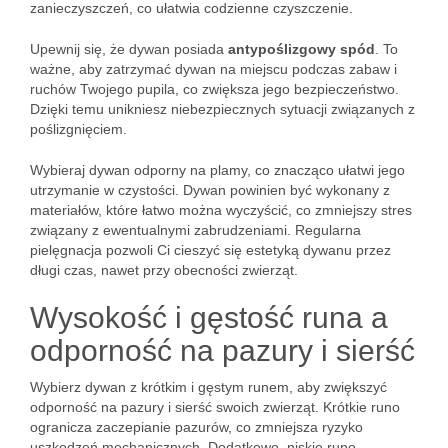
zanieczyszczeń, co ułatwia codzienne czyszczenie.
Upewnij się, że dywan posiada
antypoślizgowy spód
. To
ważne, aby zatrzymać dywan na miejscu podczas zabaw i
ruchów Twojego pupila, co zwiększa jego bezpieczeństwo.
Dzięki temu unikniesz niebezpiecznych sytuacji związanych z
poślizgnięciem.
Wybieraj dywan odporny na plamy, co znacząco ułatwi jego
utrzymanie w czystości. Dywan powinien być wykonany z
materiałów, które łatwo można wyczyścić, co zmniejszy stres
związany z ewentualnymi zabrudzeniami. Regularna
pielęgnacja pozwoli Ci cieszyć się estetyką dywanu przez
długi czas, nawet przy obecności zwierząt.
Wysokość i gęstość runa a
odporność na pazury i sierść
Wybierz dywan z krótkim i gęstym runem, aby zwiększyć
odporność na pazury i sierść swoich zwierząt. Krótkie runo
ogranicza zaczepianie pazurów, co zmniejsza ryzyko
uszkodzeń mechanicznych. Dodatkowo, niskie runo