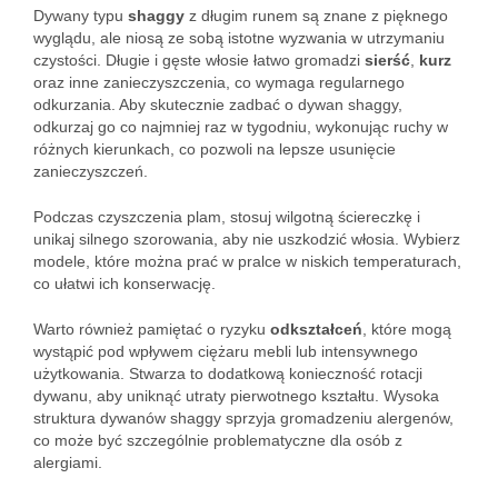
Dywany typu
shaggy
z długim runem są znane z pięknego
wyglądu, ale niosą ze sobą istotne wyzwania w utrzymaniu
czystości. Długie i gęste włosie łatwo gromadzi
sierść
,
kurz
oraz inne zanieczyszczenia, co wymaga regularnego
odkurzania. Aby skutecznie zadbać o dywan shaggy,
odkurzaj go co najmniej raz w tygodniu, wykonując ruchy w
różnych kierunkach, co pozwoli na lepsze usunięcie
zanieczyszczeń.
Podczas czyszczenia plam, stosuj wilgotną ściereczkę i
unikaj silnego szorowania, aby nie uszkodzić włosia. Wybierz
modele, które można prać w pralce w niskich temperaturach,
co ułatwi ich konserwację.
Warto również pamiętać o ryzyku
odkształceń
, które mogą
wystąpić pod wpływem ciężaru mebli lub intensywnego
użytkowania. Stwarza to dodatkową konieczność rotacji
dywanu, aby uniknąć utraty pierwotnego kształtu. Wysoka
struktura dywanów shaggy sprzyja gromadzeniu alergenów,
co może być szczególnie problematyczne dla osób z
alergiami.