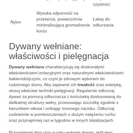
czystości
Wysoka odporność na
przetarcia, powierzchnia
Łatwy do
Nylon
minimalizująca gromadzenie
odkurzania
kurzu
Dywany wełniane:
właściwości i pielęgnacja
Dywany wełniane
charakteryzują się doskonałymi
właściwościami izolacyjnymi oraz naturalnymi właściwościami
bakteriobójczymi, co czyni je zdrowym wyborem do
rodzinnego domu. Aby zapewnić ich
trwałość
oraz estetykę,
stosuj właściwe techniki pielęgnacji. Regularnie odkurzaj
dywan za pomocą odkurzacza z końcówką dostosowaną do
delikatnej struktury wełny, przesuwając szczotkę zgodnie z
kierunkiem włosia i unikając mocnego nacisku. Odkurzaj
codziennie w pomieszczeniach o dużym natężeniu ruchu
oraz przynajmniej raz w tygodniu w innych lokalizacjach.
Przynajmniej dwa razy w roku wytrzep dywan, jeśli jego