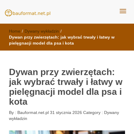
kuchnie Poznań - opinie
meble kuchenne Bauformat
Home
/
Dywany wykładzin
/
Dywan przy zwierzętach: jak wybrać trwały i łatwy w
pielęgnacji model dla psa i kota
Dywan przy zwierzętach:
jak wybrać trwały i łatwy w
pielęgnacji model dla psa i
kota
By :
Bauformat.net.pl
31 stycznia 2026
Category :
Dywany
wykładzin