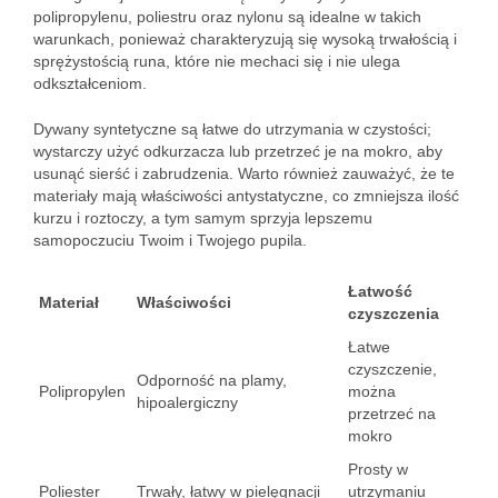
polipropylenu, poliestru oraz nylonu są idealne w takich
warunkach, ponieważ charakteryzują się wysoką trwałością i
sprężystością runa, które nie mechaci się i nie ulega
odkształceniom.
Dywany syntetyczne są łatwe do utrzymania w czystości;
wystarczy użyć odkurzacza lub przetrzeć je na mokro, aby
usunąć sierść i zabrudzenia. Warto również zauważyć, że te
materiały mają właściwości antystatyczne, co zmniejsza ilość
kurzu i roztoczy, a tym samym sprzyja lepszemu
samopoczuciu Twoim i Twojego pupila.
Łatwość
Materiał
Właściwości
czyszczenia
Łatwe
czyszczenie,
Odporność na plamy,
Polipropylen
można
hipoalergiczny
przetrzeć na
mokro
Prosty w
Poliester
Trwały, łatwy w pielęgnacji
utrzymaniu