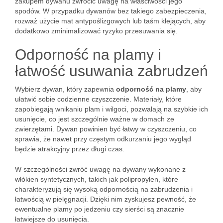
zakupem dywanu zwrócić uwagę na właściwości jego
spodów. W przypadku dywanów bez takiego zabezpieczenia,
rozważ użycie mat antypoślizgowych lub taśm klejących, aby
dodatkowo zminimalizować ryzyko przesuwania się.
Odporność na plamy i
łatwość usuwania zabrudzeń
Wybierz dywan, który zapewnia
odporność na plamy
, aby
ułatwić sobie codzienne czyszczenie. Materiały, które
zapobiegają wnikaniu plam i wilgoci, pozwalają na szybkie ich
usunięcie, co jest szczególnie ważne w domach ze
zwierzętami. Dywan powinien być łatwy w czyszczeniu, co
sprawia, że nawet przy częstym odkurzaniu jego wygląd
będzie atrakcyjny przez długi czas.
W szczególności zwróć uwagę na dywany wykonane z
włókien syntetycznych, takich jak polipropylen, które
charakteryzują się wysoką odpornością na zabrudzenia i
łatwością w pielęgnacji. Dzięki nim zyskujesz pewność, że
ewentualne plamy po jedzeniu czy sierści są znacznie
łatwiejsze do usunięcia.