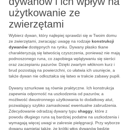
dywanów i ich wpływ na
użytkowanie ze
zwierzętami
Wybierz dywan, który najlepiej sprawdzi się w Twoim domu
ze zwierzętami, zwracając uwagę na rodzaje
konstrukcji
dywanów
dostępnych na rynku. Dywany płasko tkane
charakteryzują się łatwością czyszczenia, ponieważ nie mają
podnoszonego runa, co zapobiega wplątywaniu się sierści
oraz zaczepianiu pazurów. Dzięki zwartym włóknom kurz i
brud pozostają na powierzchni, co ułatwia ich usunięcie, a
także dywan nie odkształca się łatwo w trakcie zabawy pupili.
Dywany sznurkowe są równie praktyczne. Ich konstrukcja
zapewnia odporność na uszkodzenia od pazurów, a
możliwość dwustronnego użytkowania to dodatkowy atut,
pozwalający szybko zamaskować ewentualne zabrudzenia.
Zdecydowanie odradzaj dywany typu
shaggy
, które z
powodu długiego runa są bardziej podatne na uszkodzenia i
wymagają więcej uwagi w zakresie pielęgnacji. Przy wyborze
dywanu pamiętaj także, że krótki włos dywanów będzie