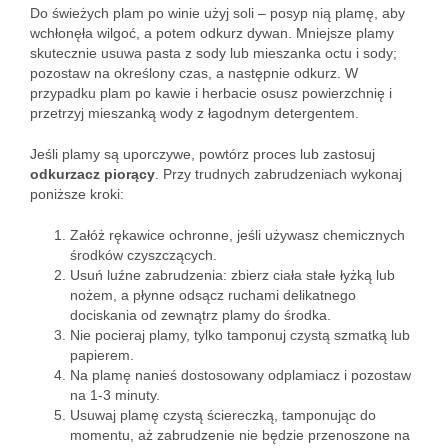
Do świeżych plam po winie użyj soli – posyp nią plamę, aby
wchłonęła wilgoć, a potem odkurz dywan. Mniejsze plamy
skutecznie usuwa pasta z sody lub mieszanka octu i sody;
pozostaw na określony czas, a następnie odkurz. W
przypadku plam po kawie i herbacie osusz powierzchnię i
przetrzyj mieszanką wody z łagodnym detergentem.
Jeśli plamy są uporczywe, powtórz proces lub zastosuj
odkurzacz piorący
. Przy trudnych zabrudzeniach wykonaj
poniższe kroki:
Załóż rękawice ochronne, jeśli używasz chemicznych
środków czyszczących.
Usuń luźne zabrudzenia: zbierz ciała stałe łyżką lub
nożem, a płynne odsącz ruchami delikatnego
dociskania od zewnątrz plamy do środka.
Nie pocieraj plamy, tylko tamponuj czystą szmatką lub
papierem.
Na plamę nanieś dostosowany odplamiacz i pozostaw
na 1-3 minuty.
Usuwaj plamę czystą ściereczką, tamponując do
momentu, aż zabrudzenie nie będzie przenoszone na