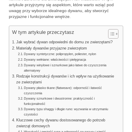
artykule przyjrzymy się aspektom, które warto wziąć pod
uwagę przy wyborze idealnego dywanu, aby stworzyć
przyjazne i funkcjonalne wnętrze.
W tym artykule przeczytasz
Jak wybrać dywan odpowiedni do domu ze zwierzętami?
Materiały dywanów przyjazne zwierzętom
Dywany syntetyczne: polipropylen, poliester, nylon
Dywany wełniane: właściwości i pielęgnacja
Dywany winylowe i sznurkowe jako łatwe do czyszczenia
alternatywy
Rodzaje konstrukcji dywanów i ich wpływ na użytkowanie
ze zwierzętami
Dywany płasko tkane (flatweave): odporność i łatwość
czyszczenia
Dywany sznurkowe i dwustronne: praktyczność i
funkcjonalność
Dywany typu shaggy i długie runo: wyzwania w utrzymaniu
czystości
Kluczowe cechy dywanu dostosowanego do potrzeb
zwierząt domowych
Wysokość i gęstość runa a odporność na pazury i sierść