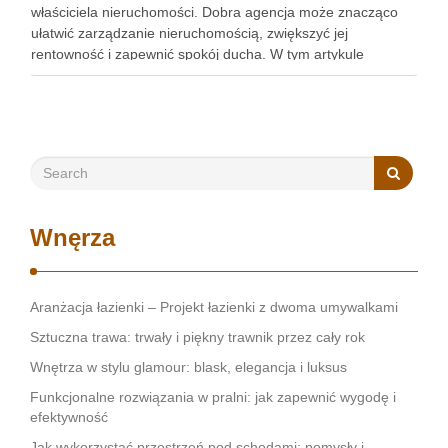
właściciela nieruchomości. Dobra agencja może znacząco
ułatwić zarządzanie nieruchomością, zwiększyć jej
rentowność i zapewnić spokój ducha. W tym artykule
przedstawimy, jak wybrać najlepszą agencję, szczególnie w
kontekście obsługi najmu mieszkań Kraków. Zobacz:
https://gedeus.com/zarzadzanie-najmem-krakow/ Reputacja
i doświadczenie w branży Pierwszym krokiem …
Wnęrza
Aranżacja łazienki – Projekt łazienki z dwoma umywalkami
Sztuczna trawa: trwały i piękny trawnik przez cały rok
Wnętrza w stylu glamour: blask, elegancja i luksus
Funkcjonalne rozwiązania w pralni: jak zapewnić wygodę i
efektywność
Jak wykorzystać przestrzeń pod schodami: pomysły i