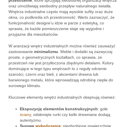
przestrzenie
, które sprzyjają swobodnej organizacji wnętrza
oraz umożliwiają swobodny przepływ naturalnego światła.
Wnętrza industrialne często mają wysokie sufity oraz duże
okna, co podkreśla ich przestronność. Warto zaznaczyć, że
funkcjonalność designe’u idzie w parze z estetyką, co
sprawia, że każde pomieszczenie staje się wygodne i
przyjazne dla mieszkańców.
W aranżacji wnętrz industrialnych można również zauważyć
zastosowanie
minimalizmu
. Meble i dodatki są zazwyczaj
proste, o geometrycznych kształtach, co sprawia, że
przestrzeń nie jest przytłoczona zbędnymi detalami. Kolory
dominujące w tego typu wnętrzach to z reguły odcienie
szarości, czerni oraz bieli, z akcentami drewna lub
barwionego metalu, które wprowadzają odrobinę ciepła do
surowego klimatu.
Kluczowe elementy wnętrz industrialnych obejmują również:
Ekspozycję elementów konstrukcyjnych
: gołe
ściany
, odsłonięte rurki czy belki drewniane dodają
autentyzmu.
Surowe
wykończenia
: nieobrobione powierzchnie,