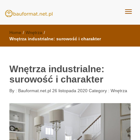
kuchnie Poznań - opinie
meble kuchenne Bauformat
Home
/
Wnętrza
/
Wnętrza industrialne: surowość i charakter
Wnętrza industrialne:
surowość i charakter
By :
Bauformat.net.pl
26 listopada 2020
Category :
Wnętrza