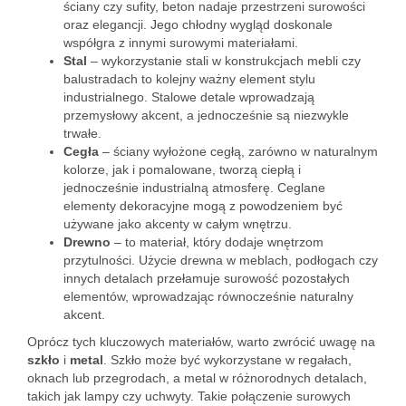
ściany czy sufity, beton nadaje przestrzeni surowości
oraz elegancji. Jego chłodny wygląd doskonale
współgra z innymi surowymi materiałami.
Stal
– wykorzystanie stali w konstrukcjach mebli czy
balustradach to kolejny ważny element stylu
industrialnego. Stalowe detale wprowadzają
przemysłowy akcent, a jednocześnie są niezwykle
trwałe.
Cegła
– ściany wyłożone cegłą, zarówno w naturalnym
kolorze, jak i pomalowane, tworzą ciepłą i
jednocześnie industrialną atmosferę. Ceglane
elementy dekoracyjne mogą z powodzeniem być
używane jako akcenty w całym wnętrzu.
Drewno
– to materiał, który dodaje wnętrzom
przytulności. Użycie drewna w meblach, podłogach czy
innych detalach przełamuje surowość pozostałych
elementów, wprowadzając równocześnie naturalny
akcent.
Oprócz tych kluczowych materiałów, warto zwrócić uwagę na
szkło
i
metal
. Szkło może być wykorzystane w regałach,
oknach lub przegrodach, a metal w różnorodnych detalach,
takich jak lampy czy uchwyty. Takie połączenie surowych