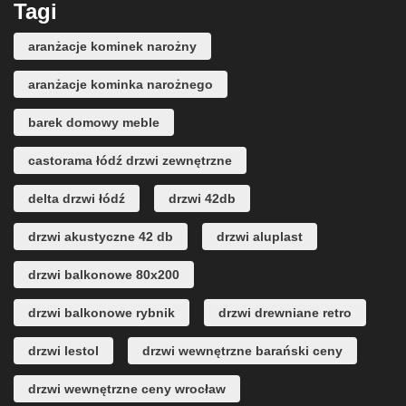
Tagi
aranżacje kominek narożny
aranżacje kominka narożnego
barek domowy meble
castorama łódź drzwi zewnętrzne
delta drzwi łódź
drzwi 42db
drzwi akustyczne 42 db
drzwi aluplast
drzwi balkonowe 80x200
drzwi balkonowe rybnik
drzwi drewniane retro
drzwi lestol
drzwi wewnętrzne barański ceny
drzwi wewnętrzne ceny wrocław