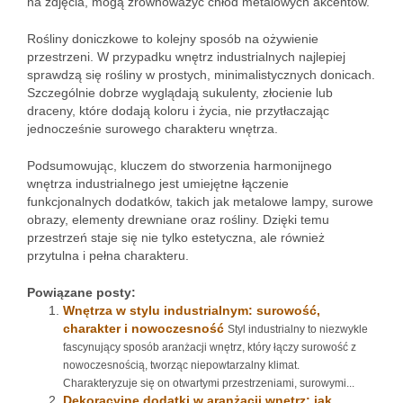
na zdjęcia, mogą zrównoważyć chłód metalowych akcentów.
Rośliny doniczkowe to kolejny sposób na ożywienie
przestrzeni. W przypadku wnętrz industrialnych najlepiej
sprawdzą się rośliny w prostych, minimalistycznych donicach.
Szczególnie dobrze wyglądają sukulenty, złocienie lub
draceny, które dodają koloru i życia, nie przytłaczając
jednocześnie surowego charakteru wnętrza.
Podsumowując, kluczem do stworzenia harmonijnego
wnętrza industrialnego jest umiejętne łączenie
funkcjonalnych dodatków, takich jak metalowe lampy, surowe
obrazy, elementy drewniane oraz rośliny. Dzięki temu
przestrzeń staje się nie tylko estetyczna, ale również
przytulna i pełna charakteru.
Powiązane posty:
Wnętrza w stylu industrialnym: surowość,
charakter i nowoczesność
Styl industrialny to niezwykle
fascynujący sposób aranżacji wnętrz, który łączy surowość z
nowoczesnością, tworząc niepowtarzalny klimat.
Charakteryzuje się on otwartymi przestrzeniami, surowymi...
Dekoracyjne dodatki w aranżacji wnętrz: jak