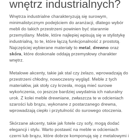
wnętrz industrialnych?
Wnętrza industrialne charakteryzują się surowym,
minimalistycznym podejściem do aranżacji, dlatego wybór
mebli do takich przestrzeni powinien być starannie
przemyślany. Meble, które najlepiej wpisują się w stylistykę
industrialną, to te, które łączą funkcjonalność z prostotą.
Najczęściej wybierane materiały to
metal
,
drewno
oraz
skóra
, które doskonale oddają przemysłowy charakter
wnętrz.
Metalowe akcenty, takie jak stal czy żelazo, wprowadzają do
przestrzeni chłodny, nowoczesny wygląd. Meble z tych
materiałów, jak stoły czy krzesła, mogą mieć surowe
wykończenia, co jeszcze bardziej uwydatnia ich naturalny
urok. Z kolei meble drewniane, zwłaszcza te w odcieniach
szarości lub brązu, wykonane z postarzanego drewna,
wprowadzają ciepło i przytulność do surowego otoczenia.
Skórzane akcenty, takie jak fotele czy sofy, mogą dodać
elegancji i stylu. Warto postawić na meble w odcieniach
czerni lub brązu, które dobrze komponują się z metalowymi i