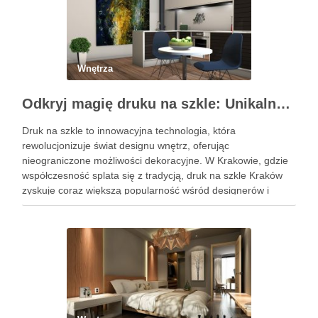
Wnętrza
Odkryj magię druku na szkle: Unikalne dekoracje wnętrz
Druk na szkle to innowacyjna technologia, która
rewolucjonizuje świat designu wnętrz, oferując
nieograniczone możliwości dekoracyjne. W Krakowie, gdzie
współczesność splata się z tradycją, druk na szkle Kraków
zyskuje coraz większą popularność wśród designerów i
właścicieli domów, pragnących wprowadzić do swoich
przestrzeni unikalny i osobisty akcent. Oto, jak możesz
wykorzystać tę …