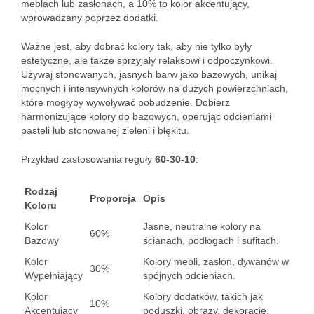
meblach lub zasłonach, a 10% to kolor akcentujący,
wprowadzany poprzez dodatki.
Ważne jest, aby dobrać kolory tak, aby nie tylko były
estetyczne, ale także sprzyjały relaksowi i odpoczynkowi.
Używaj stonowanych, jasnych barw jako bazowych, unikaj
mocnych i intensywnych kolorów na dużych powierzchniach,
które mogłyby wywoływać pobudzenie. Dobierz
harmonizujące kolory do bazowych, operując odcieniami
pasteli lub stonowanej zieleni i błękitu.
Przykład zastosowania reguły
60-30-10
:
Rodzaj
Proporcja
Opis
Koloru
Kolor
Jasne, neutralne kolory na
60%
Bazowy
ścianach, podłogach i sufitach.
Kolor
Kolory mebli, zasłon, dywanów w
30%
Wypełniający
spójnych odcieniach.
Kolor
Kolory dodatków, takich jak
10%
Akcentujący
poduszki, obrazy, dekoracje.