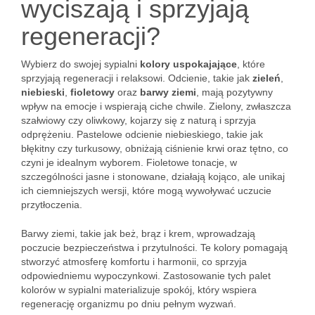
wyciszają i sprzyjają
regeneracji?
Wybierz do swojej sypialni
kolory uspokajające
, które
sprzyjają regeneracji i relaksowi. Odcienie, takie jak
zieleń
,
niebieski
,
fioletowy
oraz
barwy ziemi
, mają pozytywny
wpływ na emocje i wspierają ciche chwile. Zielony, zwłaszcza
szałwiowy czy oliwkowy, kojarzy się z naturą i sprzyja
odprężeniu. Pastelowe odcienie niebieskiego, takie jak
błękitny czy turkusowy, obniżają ciśnienie krwi oraz tętno, co
czyni je idealnym wyborem. Fioletowe tonacje, w
szczególności jasne i stonowane, działają kojąco, ale unikaj
ich ciemniejszych wersji, które mogą wywoływać uczucie
przytłoczenia.
Barwy ziemi, takie jak beż, brąz i krem, wprowadzają
poczucie bezpieczeństwa i przytulności. Te kolory pomagają
stworzyć atmosferę komfortu i harmonii, co sprzyja
odpowiedniemu wypoczynkowi. Zastosowanie tych palet
kolorów w sypialni materializuje spokój, który wspiera
regenerację organizmu po dniu pełnym wyzwań.