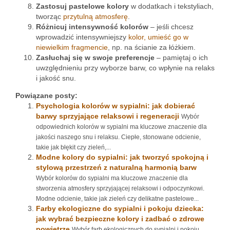
Zastosuj pastelowe kolory
w dodatkach i tekstyliach,
tworząc
przytulną atmosferę
.
Różnicuj intensywność kolorów
– jeśli chcesz
wprowadzić intensywniejszy
kolor, umieść go w
niewielkim fragmencie
, np. na ścianie za łóżkiem.
Zasłuchaj się w swoje preferencje
– pamiętaj o ich
uwzględnieniu przy wyborze barw, co wpłynie na relaks
i jakość snu.
Powiązane posty:
Psychologia kolorów w sypialni: jak dobierać
barwy sprzyjające relaksowi i regeneracji
Wybór
odpowiednich kolorów w sypialni ma kluczowe znaczenie dla
jakości naszego snu i relaksu. Ciepłe, stonowane odcienie,
takie jak błękit czy zieleń,...
Modne kolory do sypialni: jak tworzyć spokojną i
stylową przestrzeń z naturalną harmonią barw
Wybór kolorów do sypialni ma kluczowe znaczenie dla
stworzenia atmosfery sprzyjającej relaksowi i odpoczynkowi.
Modne odcienie, takie jak zieleń czy delikatne pastelowe...
Farby ekologiczne do sypialni i pokoju dziecka:
jak wybrać bezpieczne kolory i zadbać o zdrowe
powietrze
Wybór farb ekologicznych do sypialni i pokoju