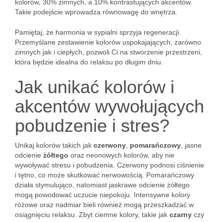
kolorów, 30% zimnych, a 10% kontrastujących akcentów.
Takie podejście wprowadza równowagę do wnętrza.
Pamiętaj, że harmonia w sypialni sprzyja regeneracji.
Przemyślane zestawienie kolorów uspokajających, zarówno
zimnych jak i ciepłych, pozwoli Ci na stworzenie przestrzeni,
która będzie idealna do relaksu po długim dniu.
Jak unikać kolorów i
akcentów wywołujących
pobudzenie i stres?
Unikaj kolorów takich jak
czerwony
,
pomarańczowy
, jasne
odcienie
żółtego
oraz neonowych kolorów, aby nie
wywoływać stresu i pobudzenia. Czerwony podnosi ciśnienie
i tętno, co może skutkować nerwowością. Pomarańczowy
działa stymulująco, natomiast jaskrawe odcienie żółtego
mogą powodować uczucie niepokoju. Intensywne kolory
różowe oraz nadmiar bieli również mogą przeszkadzać w
osiągnięciu relaksu. Zbyt ciemne kolory, takie jak
czarny
czy