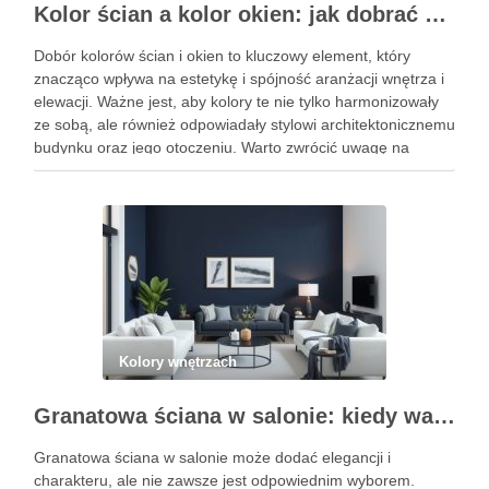
Kolor ścian a kolor okien: jak dobrać barwy dla spójnej i trwałej aranżacji wnętrza oraz elewacji
Dobór kolorów ścian i okien to kluczowy element, który
znacząco wpływa na estetykę i spójność aranżacji wnętrza i
elewacji. Ważne jest, aby kolory te nie tylko harmonizowały
ze sobą, ale również odpowiadały stylowi architektonicznemu
budynku oraz jego otoczeniu. Warto zwrócić uwagę na
zasady, które pomogą uniknąć najczęstszych błędów w
doborze …
Kolory wnętrzach
Granatowa ściana w salonie: kiedy warto ją wybrać i jak uniknąć aranżacyjnych pułapek
Granatowa ściana w salonie może dodać elegancji i
charakteru, ale nie zawsze jest odpowiednim wyborem.