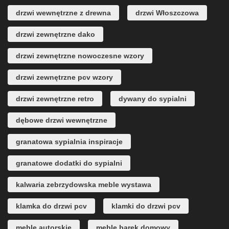
drzwi wewnętrzne z drewna
drzwi Włoszczowa
drzwi zewnętrzne dako
drzwi zewnętrzne nowoczesne wzory
drzwi zewnętrzne pcv wzory
drzwi zewnętrzne retro
dywany do sypialni
dębowe drzwi wewnętrzne
granatowa sypialnia inspiracje
granatowe dodatki do sypialni
kalwaria zebrzydowska meble wystawa
klamka do drzwi pcv
klamki do drzwi pcv
meble autorskie
meble barek domowy