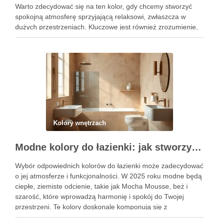
Warto zdecydować się na ten kolor, gdy chcemy stworzyć
spokojną atmosferę sprzyjającą relaksowi, zwłaszcza w
dużych przestrzeniach. Kluczowe jest również zrozumienie,
jakie pułapki aranżacyjne mogą się pojawić w związku z
ciemnymi kolorami, aby uniknąć błędów, …
Kolory wnętrzach
Modne kolory do łazienki: jak stworzyć stylową przestrzeń łączącą trendy i funkcjonalność
Wybór odpowiednich kolorów do łazienki może zadecydować
o jej atmosferze i funkcjonalności. W 2025 roku modne będą
ciepłe, ziemiste odcienie, takie jak Mocha Mousse, beż i
szarość, które wprowadzą harmonię i spokój do Twojej
przestrzeni. Te kolory doskonale komponują się z
naturalnymi materiałami, tworząc stylową i przytulną