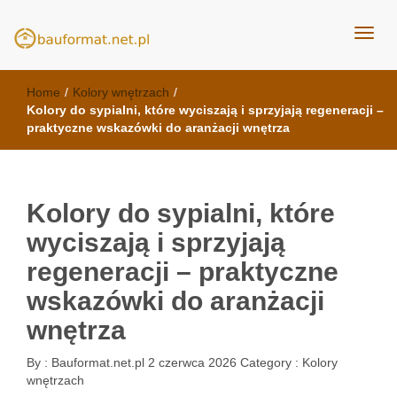
kuchnie Poznań - opinie
meble kuchenne Bauformat
Home
/
Kolory wnętrzach
/
Kolory do sypialni, które wyciszają i sprzyjają regeneracji –
praktyczne wskazówki do aranżacji wnętrza
Kolory do sypialni, które
wyciszają i sprzyjają
regeneracji – praktyczne
wskazówki do aranżacji
wnętrza
By :
Bauformat.net.pl
2 czerwca 2026
Category :
Kolory
wnętrzach