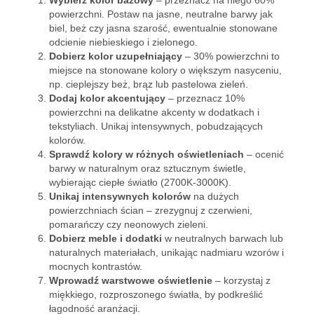
Wybierz kolor bazowy
– przeznacz na niego 60%
powierzchni. Postaw na jasne, neutralne barwy jak
biel, beż czy jasna szarość, ewentualnie stonowane
odcienie niebieskiego i zielonego.
Dobierz kolor uzupełniający
– 30% powierzchni to
miejsce na stonowane kolory o większym nasyceniu,
np. cieplejszy beż, brąz lub pastelowa zieleń.
Dodaj kolor akcentujący
– przeznacz 10%
powierzchni na delikatne akcenty w dodatkach i
tekstyliach. Unikaj intensywnych, pobudzających
kolorów.
Sprawdź kolory w różnych oświetleniach
– ocenić
barwy w naturalnym oraz sztucznym świetle,
wybierając ciepłe światło (2700K-3000K).
Unikaj intensywnych kolorów
na dużych
powierzchniach ścian – zrezygnuj z czerwieni,
pomarańczy czy neonowych zieleni.
Dobierz meble i dodatki
w neutralnych barwach lub
naturalnych materiałach, unikając nadmiaru wzorów i
mocnych kontrastów.
Wprowadź warstwowe oświetlenie
– korzystaj z
miękkiego, rozproszonego światła, by podkreślić
łagodność aranżacji.