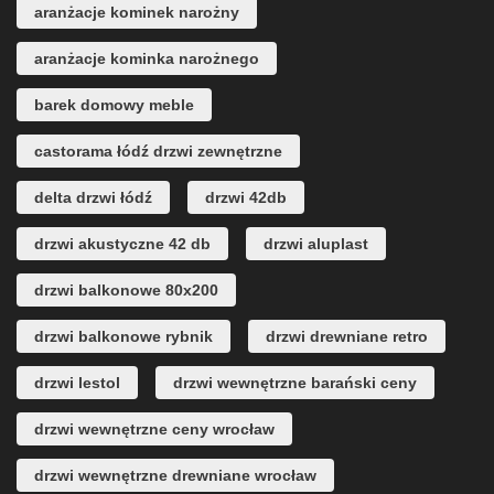
aranżacje kominek narożny
aranżacje kominka narożnego
barek domowy meble
castorama łódź drzwi zewnętrzne
delta drzwi łódź
drzwi 42db
drzwi akustyczne 42 db
drzwi aluplast
drzwi balkonowe 80x200
drzwi balkonowe rybnik
drzwi drewniane retro
drzwi lestol
drzwi wewnętrzne barański ceny
drzwi wewnętrzne ceny wrocław
drzwi wewnętrzne drewniane wrocław