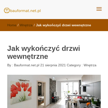
kuchnie Poznań - opinie
meble kuchenne Bauformat
Home
/
Wnętrza
/
Jak wykończyć drzwi wewnętrzne
Jak wykończyć drzwi
wewnętrzne
By :
Bauformat.net.pl
21 sierpnia 2021
Category :
Wnętrza