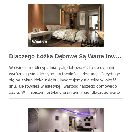
przestrzeni unikalny i osobisty akcent. Oto, jak możesz
wykorzystać tę …
Wnętrza
Dlaczego Łóżka Dębowe Są Warte Inwestycji?
W świecie mebli sypialnianych, dębowe łóżka do sypialni
wyróżniają się jako synonim trwałości i elegancji. Decydując
się na zakup łóżka z dębu, inwestujemy nie tylko w jakość
snu, ale również w estetykę i wartość naszego domowego
azylu. W niniejszym artykule przyjrzymy się, dlaczego warto
wybrać łóżko wykonane z tego szlachetnego …