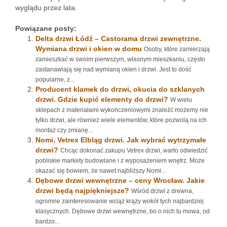
wyglądu przez lata.
Powiązane posty:
Delta drzwi Łódź – Castorama drzwi zewnętrzne.
Wymiana drzwi i okien w domu
Osoby, które zamierzają
zamieszkać w swoim pierwszym, własnym mieszkaniu, często
zastanawiają się nad wymianą okien i drzwi. Jest to dość
popularne, z...
Producent klamek do drzwi, okucia do szklanych
drzwi. Gdzie kupić elementy do drzwi?
W wielu
sklepach z materiałami wykończeniowymi znaleźć możemy nie
tylko drzwi, ale również wiele elementów, które pozwolą na ich
montaż czy zmianę...
Nomi, Vetrex Elbląg drzwi. Jak wybrać wytrzymałe
drzwi?
Chcąc dokonać zakupu Vetrex drzwi, warto odwiedzić
pobliskie markety budowlane i z wyposażeniem wnętrz. Może
okazać się bowiem, że nawet najbliższy Nomi...
Dębowe drzwi wewnętrzne – ceny Wrocław. Jakie
drzwi będą najpiękniejsze?
Wśród drzwi z drewna,
ogromne zainteresowanie wciąż krąży wokół tych najbardziej
klasycznych. Dębowe drzwi wewnętrzne, bo o nich tu mowa, od
bardzo...