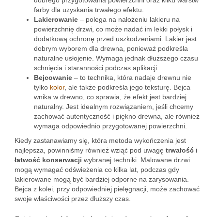
dobrego przygotowania powierzchni oraz kilku warstw
farby dla uzyskania trwałego efektu.
Lakierowanie
– polega na nałożeniu lakieru na
powierzchnię drzwi, co może nadać im lekki połysk i
dodatkową ochronę przed uszkodzeniami. Lakier jest
dobrym wyborem dla drewna, ponieważ podkreśla
naturalne usłojenie. Wymaga jednak dłuższego czasu
schnięcia i staranności podczas aplikacji.
Bejcowanie
– to technika, która nadaje drewnu nie
tylko
kolor
, ale także podkreśla jego teksturę. Bejca
wnika w drewno, co sprawia, że efekt jest bardziej
naturalny. Jest idealnym rozwiązaniem, jeśli chcemy
zachować autentyczność i piękno drewna, ale również
wymaga odpowiednio przygotowanej powierzchni.
Kiedy zastanawiamy się, która metoda wykończenia jest
najlepsza, powinniśmy również wziąć pod uwagę
trwałość
i
łatwość konserwacji
wybranej techniki. Malowane drzwi
mogą wymagać odświeżenia co kilka lat, podczas gdy
lakierowane mogą być bardziej odporne na zarysowania.
Bejca z kolei, przy odpowiedniej pielęgnacji, może zachować
swoje właściwości przez dłuższy czas.