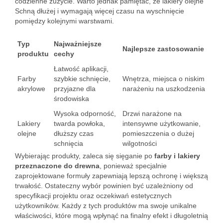
codzienne zużycie. Warto jednak pamiętać, że lakiery olejne
Schną dłużej i wymagają więcej czasu na wyschnięcie
pomiędzy kolejnymi warstwami.
Typ
Najważniejsze
Najlepsze zastosowanie
produktu
cechy
Łatwość aplikacji,
Farby
szybkie schnięcie,
Wnętrza, miejsca o niskim
akrylowe
przyjazne dla
narażeniu na uszkodzenia
środowiska
Wysoka odporność,
Drzwi narażone na
Lakiery
twarda powłoka,
intensywne użytkowanie,
olejne
dłuższy czas
pomieszczenia o dużej
schnięcia
wilgotności
Wybierając produkty, zaleca się sięganie po
farby i lakiery
przeznaczone do drewna
, ponieważ specjalnie
zaprojektowane formuły zapewniają lepszą ochronę i większą
trwałość. Ostateczny wybór powinien być uzależniony od
specyfikacji projektu oraz oczekiwań estetycznych
użytkowników. Każdy z tych produktów ma swoje unikalne
właściwości, które mogą wpłynąć na finalny efekt i długoletnią