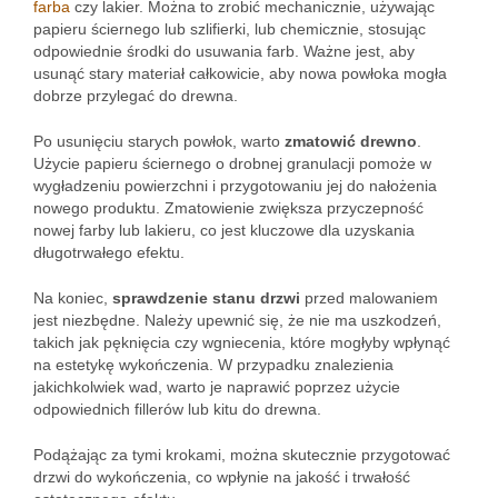
farba
czy lakier. Można to zrobić mechanicznie, używając
papieru ściernego lub szlifierki, lub chemicznie, stosując
odpowiednie środki do usuwania farb. Ważne jest, aby
usunąć stary materiał całkowicie, aby nowa powłoka mogła
dobrze przylegać do drewna.
Po usunięciu starych powłok, warto
zmatowić drewno
.
Użycie papieru ściernego o drobnej granulacji pomoże w
wygładzeniu powierzchni i przygotowaniu jej do nałożenia
nowego produktu. Zmatowienie zwiększa przyczepność
nowej farby lub lakieru, co jest kluczowe dla uzyskania
długotrwałego efektu.
Na koniec,
sprawdzenie stanu drzwi
przed malowaniem
jest niezbędne. Należy upewnić się, że nie ma uszkodzeń,
takich jak pęknięcia czy wgniecenia, które mogłyby wpłynąć
na estetykę wykończenia. W przypadku znalezienia
jakichkolwiek wad, warto je naprawić poprzez użycie
odpowiednich fillerów lub kitu do drewna.
Podążając za tymi krokami, można skutecznie przygotować
drzwi do wykończenia, co wpłynie na jakość i trwałość