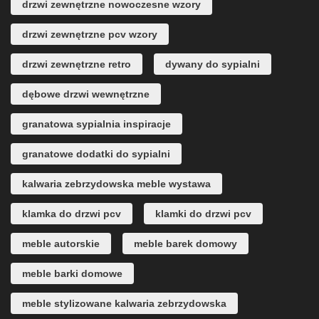
drzwi zewnętrzne nowoczesne wzory
drzwi zewnętrzne pcv wzory
drzwi zewnętrzne retro
dywany do sypialni
dębowe drzwi wewnętrzne
granatowa sypialnia inspiracje
granatowe dodatki do sypialni
kalwaria zebrzydowska meble wystawa
klamka do drzwi pcv
klamki do drzwi pcv
meble autorskie
meble barek domowy
meble barki domowe
meble stylizowane kalwaria zebrzydowska