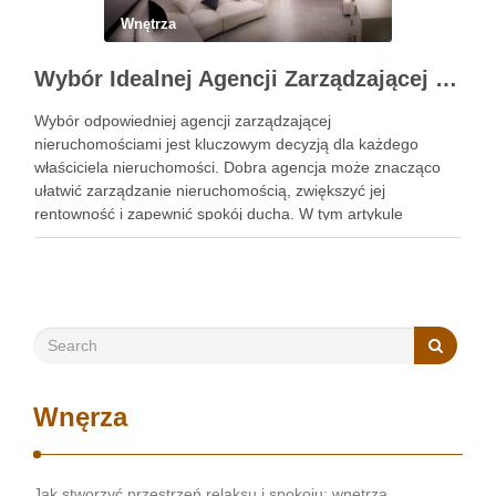
Wnętrza
Wybór Idealnej Agencji Zarządzającej Nieruchomościami: Kompleksowy Przewodnik
Wybór odpowiedniej agencji zarządzającej
nieruchomościami jest kluczowym decyzją dla każdego
właściciela nieruchomości. Dobra agencja może znacząco
ułatwić zarządzanie nieruchomością, zwiększyć jej
rentowność i zapewnić spokój ducha. W tym artykule
przedstawimy, jak wybrać najlepszą agencję, szczególnie w
kontekście obsługi najmu mieszkań Kraków. Zobacz:
https://gedeus.com/zarzadzanie-najmem-krakow/ Reputacja
i doświadczenie w branży Pierwszym krokiem …
Wnęrza
Jak stworzyć przestrzeń relaksu i spokoju: wnętrza