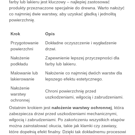
farby lub lakieru jest kluczowy – najlepiej zastosować
produkty przeznaczone specjalnie do drewna. Warto nałożyć
co najmniej dwie warstwy, aby uzyskać gładką i jednolitą
powierzchnię.
Krok
Opis
Przygotowanie
Dokładne oczyszczenie i wygładzenie
powierzchni
drzwi.
Nałożenie
Zapewnienie lepszej przyczepności dla
podkładu
farby lub lakieru.
Malowanie lub
Nałożenie co najmniej dwóch warstw dla
lakierowanie
lepszego efektu estetycznego.
Nałożenie
Chroni powierzchnię przed
warstwy
uszkodzeniami, wilgocią i zabrudzeniami.
ochronnej
Ostatnim krokiem jest
nałożenie warstwy ochronnej
, która
zabezpiecza drzwi przed uszkodzeniami mechanicznymi,
wilgocią i zabrudzeniami. Po zakończeniu wszystkich etapów
można zainstalować okucia, takie jak klamki czy zawiasy,
które dopełnią efekt finalny. Dzięki tak dokładnemu procesowi