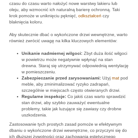
czasu do czasu warto nałożyć nowe warstwy lakieru lub
oleju, aby wzmocnić ich naturalną barierę ochronną. Taki
krok pomoże w uniknięciu pęknięć,
odkształceń
czy
blaknięcia koloru.
Aby skutecznie dbać o wykończone drzwi wewnętrzne, warto
również zwrócić uwagę na kilka kluczowych elementów:
Unikanie nadmiernej wilgoci:
Zbyt duża ilość wilgoci
w powietrzu może negatywnie wpłynąć na stan
drewna. Staraj się utrzymywać odpowiednią wentylację
w pomieszczeniu.
Zabezpieczanie przed zarysowaniami:
Użyj
mat
pod
meble, aby zminimalizować ryzyko zadrapań,
szczególnie w miejscach często otwieranych drzwi.
Regularne inspekcje:
Co jakiś czas warto sprawdzić
stan drzwi, aby szybko zauważyć ewentualne
problemy, takie jak luzujące się zawiasy czy drobne
uszkodzenia.
Zastosowanie tych prostych zasad pomoże w efektywnym
dbaniu o wykończone drzwi wewnętrzne, co przyczyni się do
ich dłuższej żywotności oraz zachowania estetycznego