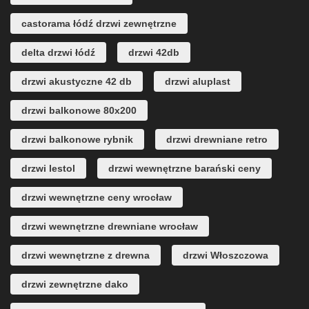
castorama łódź drzwi zewnętrzne
delta drzwi łódź
drzwi 42db
drzwi akustyczne 42 db
drzwi aluplast
drzwi balkonowe 80x200
drzwi balkonowe rybnik
drzwi drewniane retro
drzwi lestol
drzwi wewnętrzne barański ceny
drzwi wewnętrzne ceny wrocław
drzwi wewnętrzne drewniane wrocław
drzwi wewnętrzne z drewna
drzwi Włoszczowa
drzwi zewnętrzne dako