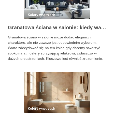
Kolory wnętrzach
Granatowa ściana w salonie: kiedy warto ją wybrać i jak uniknąć aranżacyjnych pułapek
Granatowa ściana w salonie może dodać elegancji i
charakteru, ale nie zawsze jest odpowiednim wyborem.
Warto zdecydować się na ten kolor, gdy chcemy stworzyć
spokojną atmosferę sprzyjającą relaksowi, zwłaszcza w
dużych przestrzeniach. Kluczowe jest również zrozumienie,
jakie pułapki aranżacyjne mogą się pojawić w związku z
ciemnymi kolorami, aby uniknąć błędów, …
Kolory wnętrzach