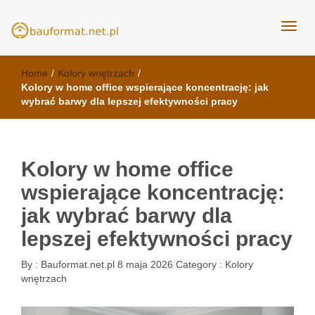
kuchnie Poznań - opinie
meble kuchenne Bauformat
Home
/
Kolory wnętrzach
/
Kolory w home office wspierające koncentrację: jak
wybrać barwy dla lepszej efektywności pracy
Kolory w home office
wspierające koncentrację:
jak wybrać barwy dla
lepszej efektywności pracy
By :
Bauformat.net.pl
8 maja 2026
Category :
Kolory
wnętrzach