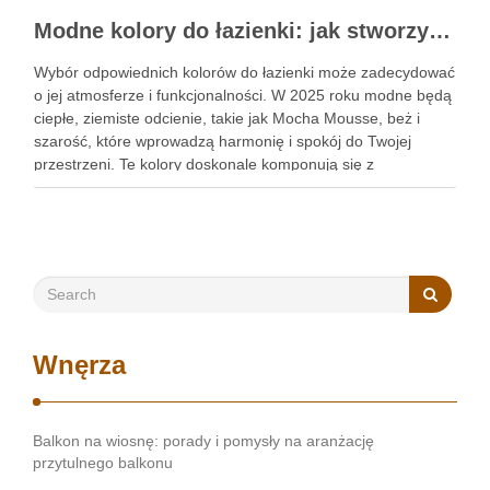
Modne kolory do łazienki: jak stworzyć stylową przestrzeń łączącą trendy i funkcjonalność
Wybór odpowiednich kolorów do łazienki może zadecydować
o jej atmosferze i funkcjonalności. W 2025 roku modne będą
ciepłe, ziemiste odcienie, takie jak Mocha Mousse, beż i
szarość, które wprowadzą harmonię i spokój do Twojej
przestrzeni. Te kolory doskonale komponują się z
naturalnymi materiałami, tworząc stylową i przytulną
atmosferę. Warto zastanowić …
Wnęrza
Balkon na wiosnę: porady i pomysły na aranżację
przytulnego balkonu