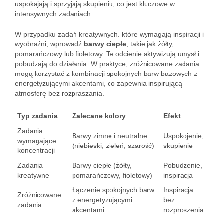
uspokajają i sprzyjają skupieniu, co jest kluczowe w
intensywnych zadaniach.
W przypadku zadań kreatywnych, które wymagają inspiracji i
wyobraźni, wprowadź
barwy ciepłe
, takie jak żółty,
pomarańczowy lub fioletowy. Te odcienie aktywizują umysł i
pobudzają do działania. W praktyce, zróżnicowane zadania
mogą korzystać z kombinacji spokojnych barw bazowych z
energetyzującymi akcentami, co zapewnia inspirującą
atmosferę bez rozpraszania.
Typ zadania
Zalecane kolory
Efekt
Zadania
Barwy zimne i neutralne
Uspokojenie,
wymagające
(niebieski, zieleń, szarość)
skupienie
koncentracji
Zadania
Barwy ciepłe (żółty,
Pobudzenie,
kreatywne
pomarańczowy, fioletowy)
inspiracja
Łączenie spokojnych barw
Inspiracja
Zróżnicowane
z energetyzującymi
bez
zadania
akcentami
rozproszenia