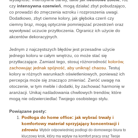
czy
intensywna czerwień
, mogą działać zbyt pobudzająco,
co prowadzi do zmęczenia wzroku i rozproszenia uwagi.
Dodatkowo, zbyt ciemne kolory, jak głęboka czerń czy
ciemny brąz, mogą optycznie pomniejszać przestrzeń oraz
wywoływać uczucie przytłoczenia. Ogranicz ich użycie do
akcentów dekoracyjnych.
Jednym z najczęstszych błędów jest przesadne użycie
jednego koloru w całym wnętrzu, co może stać się
przytłaczające. Zamiast tego, stosuj różnorodność
kolorów,
zachowując jednak spójność, aby uniknąć chaosu
. Testuj
kolory w różnych warunkach oświetleniowych, ponieważ ich
percepcja może się znacząco zmieniać. Zwróć uwagę na
otoczenie, w tym meble i dodatki, by zachować harmonię w
aranżacji. Unikaj naśladowania chwilowych trendów, które
mogą nie odzwierciedlać Twojego osobistego stylu.
Powiązane posty:
Podłoga do home office: jak wybrać trwały i
komfortowy materiał sprzyjający koncentracji i
zdrowiu
Wybór odpowiedniej podłogi do domowego biura to
kluczowy krok, który ma wpływ na komfort pracy oraz Twoje