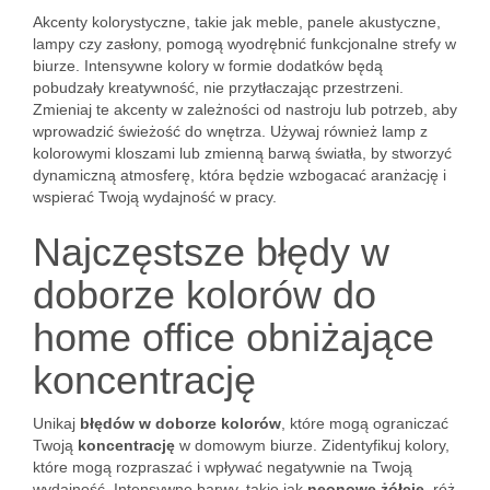
Akcenty kolorystyczne, takie jak meble, panele akustyczne,
lampy czy zasłony, pomogą wyodrębnić funkcjonalne strefy w
biurze. Intensywne kolory w formie dodatków będą
pobudzały kreatywność, nie przytłaczając przestrzeni.
Zmieniaj te akcenty w zależności od nastroju lub potrzeb, aby
wprowadzić świeżość do wnętrza. Używaj również lamp z
kolorowymi kloszami lub zmienną barwą światła, by stworzyć
dynamiczną atmosferę, która będzie wzbogacać aranżację i
wspierać Twoją wydajność w pracy.
Najczęstsze błędy w
doborze kolorów do
home office obniżające
koncentrację
Unikaj
błędów w doborze kolorów
, które mogą ograniczać
Twoją
koncentrację
w domowym biurze. Zidentyfikuj kolory,
które mogą rozpraszać i wpływać negatywnie na Twoją
wydajność. Intensywne barwy, takie jak
neonowe żółcie
, róż