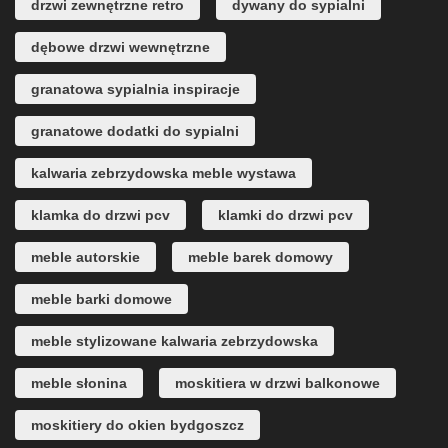
drzwi zewnętrzne retro
dywany do sypialni
dębowe drzwi wewnętrzne
granatowa sypialnia inspiracje
granatowe dodatki do sypialni
kalwaria zebrzydowska meble wystawa
klamka do drzwi pcv
klamki do drzwi pcv
meble autorskie
meble barek domowy
meble barki domowe
meble stylizowane kalwaria zebrzydowska
meble słonina
moskitiera w drzwi balkonowe
moskitiery do okien bydgoszcz