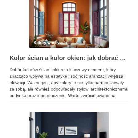
Kolory wnętrzach
Kolor ścian a kolor okien: jak dobrać barwy dla spójnej i trwałej aranżacji wnętrza oraz elewacji
Dobór kolorów ścian i okien to kluczowy element, który
znacząco wpływa na estetykę i spójność aranżacji wnętrza i
elewacji. Ważne jest, aby kolory te nie tylko harmonizowały
ze sobą, ale również odpowiadały stylowi architektonicznemu
budynku oraz jego otoczeniu. Warto zwrócić uwagę na
zasady, które pomogą uniknąć najczęstszych błędów w
doborze …