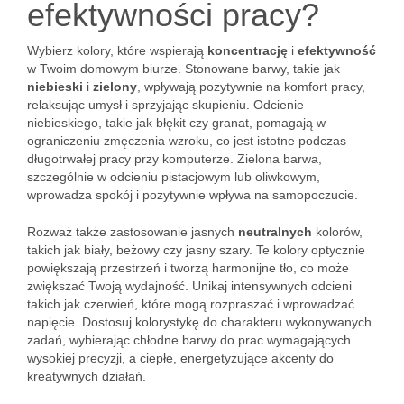
efektywności pracy?
Wybierz kolory, które wspierają
koncentrację
i
efektywność
w Twoim domowym biurze. Stonowane barwy, takie jak
niebieski
i
zielony
, wpływają pozytywnie na komfort pracy,
relaksując umysł i sprzyjając skupieniu. Odcienie
niebieskiego, takie jak błękit czy granat, pomagają w
ograniczeniu zmęczenia wzroku, co jest istotne podczas
długotrwałej pracy przy komputerze. Zielona barwa,
szczególnie w odcieniu pistacjowym lub oliwkowym,
wprowadza spokój i pozytywnie wpływa na samopoczucie.
Rozważ także zastosowanie jasnych
neutralnych
kolorów,
takich jak biały, beżowy czy jasny szary. Te kolory optycznie
powiększają przestrzeń i tworzą harmonijne tło, co może
zwiększać Twoją wydajność. Unikaj intensywnych odcieni
takich jak czerwień, które mogą rozpraszać i wprowadzać
napięcie. Dostosuj kolorystykę do charakteru wykonywanych
zadań, wybierając chłodne barwy do prac wymagających
wysokiej precyzji, a ciepłe, energetyzujące akcenty do
kreatywnych działań.