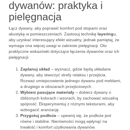
dywanów: praktyka i
pielęgnacja
Łącz dywany, aby poprawić komfort pod stopami oraz
akustykę w pomieszczeniach. Zastosuj technikę
layering
u,
aby uzyskać interesujący efekt wizualny, jednak pamiętaj, że
wymaga ona więcej uwagi w zakresie pielęgnacji. Oto
praktyczne wskazówki dotyczące łączenia dywanów oraz ich
pielęgnacji:
Zaplanuj układ
– wyznacz, gdzie będą układane
dywany, aby stworzyć strefy relaksu i przejścia.
Rozważ umiejscowienie jednego dywanu pod meblami,
a drugiego w obszarach przejściowych.
Wybierz pasujące materiały
– dobierz dywany o
zbliżonych kolorach i wzorach, by zachować wizualną
spójność. Eksperymentuj z różnymi teksturami, aby
wzbogacić aranżację.
Przygotuj podłoże
– upewnij się, że podłoże jest
równe i stabilne. Nierówności mogą wpłynąć na
trwałość i komfort użytkowania dywanów.