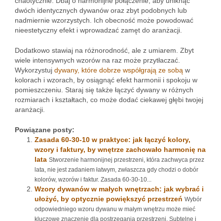
chaotycznie. Dbaj o harmonijne połączenie, aby uniknąć
dwóch identycznych dywanów oraz zbyt podobnych lub
nadmiernie wzorzystych. Ich obecność może powodować
nieestetyczny efekt i wprowadzać zamęt do aranżacji.
Dodatkowo stawiaj na różnorodność, ale z umiarem. Zbyt
wiele intensywnych wzorów na raz może przytłaczać.
Wykorzystuj
dywany, które dobrze współgrają ze sobą
w
kolorach i wzorach, by osiągnąć efekt harmonii i spokoju w
pomieszczeniu. Staraj się także łączyć dywany w różnych
rozmiarach i kształtach, co może dodać ciekawej głębi twojej
aranżacji.
Powiązane posty:
Zasada 60-30-10 w praktyce: jak łączyć kolory,
wzory i faktury, by wnętrze zachowało harmonię na
lata
Stworzenie harmonijnej przestrzeni, która zachwyca przez
lata, nie jest zadaniem łatwym, zwłaszcza gdy chodzi o dobór
kolorów, wzorów i faktur. Zasada 60-30-10...
Wzory dywanów w małych wnętrzach: jak wybrać i
ułożyć, by optycznie powiększyć przestrzeń
Wybór
odpowiedniego wzoru dywanu w małym wnętrzu może mieć
kluczowe znaczenie dla postrzegania przestrzeni. Subtelne i