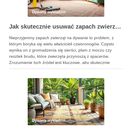
Dywany wykładzin
Jak skutecznie usuwać zapach zwierząt z dywanu: metody, które naprawdę pomagają w domu i przy pielęgnacji pupila
Nieprzyjemny zapach zwierząt na dywanie to problem, z
którym boryka się wielu właścicieli czworonogów. Często
wynika on z gromadzenia się sierści, plam z moczu czy
resztek brudu, które zwierzęta przynoszą z spacerów.
Zrozumienie tych źródeł jest kluczowe, aby skutecznie
zadbać o świeżość dywanu w domu. Istnieje wiele
sprawdzonych metod, które …
Dywany wykładzin