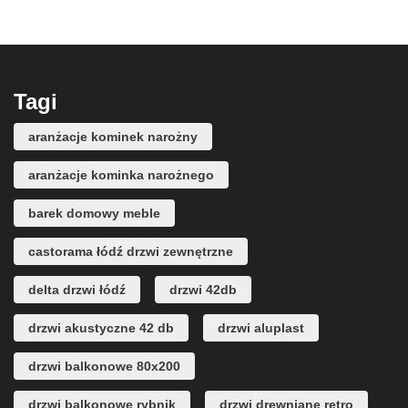
Tagi
aranżacje kominek narożny
aranżacje kominka narożnego
barek domowy meble
castorama łódź drzwi zewnętrzne
delta drzwi łódź
drzwi 42db
drzwi akustyczne 42 db
drzwi aluplast
drzwi balkonowe 80x200
drzwi balkonowe rybnik
drzwi drewniane retro