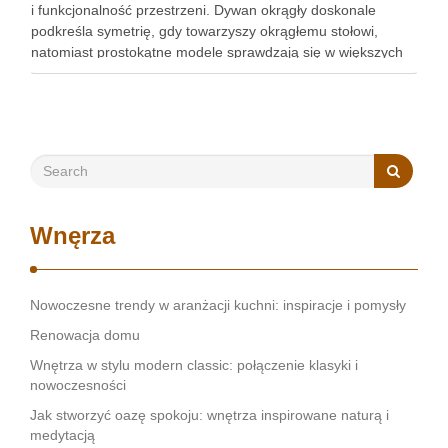
i funkcjonalność przestrzeni. Dywan okrągły doskonale
podkreśla symetrię, gdy towarzyszy okrągłemu stołowi,
natomiast prostokątne modele sprawdzają się w większych
pomieszczeniach, dodając kontrastu i wizualnej głębi.
Zrozumienie tych różnic pozwoli Ci dokonać świadomego …
Wnęrza
Nowoczesne trendy w aranżacji kuchni: inspiracje i pomysły
Renowacja domu
Wnętrza w stylu modern classic: połączenie klasyki i
nowoczesności
Jak stworzyć oazę spokoju: wnętrza inspirowane naturą i
medytacją