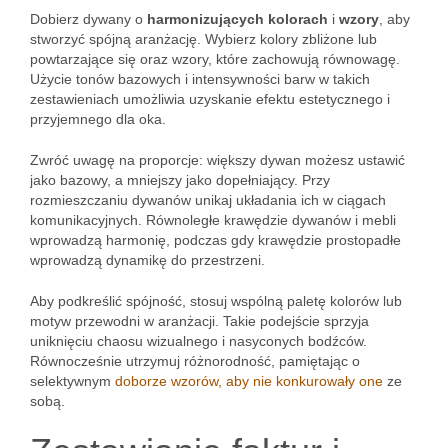
Dobierz dywany o
harmonizujących kolorach
i
wzory
, aby
stworzyć spójną aranżację. Wybierz kolory zbliżone lub
powtarzające się oraz wzory, które zachowują równowagę.
Użycie tonów bazowych i intensywności barw w takich
zestawieniach umożliwia uzyskanie efektu estetycznego i
przyjemnego dla oka.
Zwróć uwagę na proporcje: większy dywan możesz ustawić
jako bazowy, a mniejszy jako dopełniający. Przy
rozmieszczaniu dywanów unikaj układania ich w ciągach
komunikacyjnych. Równoległe krawędzie dywanów i mebli
wprowadzą harmonię, podczas gdy krawędzie prostopadłe
wprowadzą dynamikę do przestrzeni.
Aby podkreślić spójność, stosuj wspólną paletę kolorów lub
motyw przewodni w aranżacji. Takie podejście sprzyja
uniknięciu chaosu wizualnego i nasyconych bodźców.
Równocześnie utrzymuj różnorodność, pamiętając o
selektywnym
doborze wzorów, aby nie konkurowały one
ze
sobą.