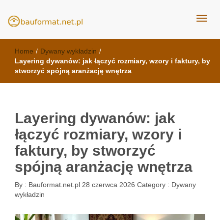
kuchnie Poznań - opinie
meble kuchenne Bauformat
Home
/
Dywany wykładzin
/
Layering dywanów: jak łączyć rozmiary, wzory i faktury, by
stworzyć spójną aranżację wnętrza
Layering dywanów: jak
łączyć rozmiary, wzory i
faktury, by stworzyć
spójną aranżację wnętrza
By :
Bauformat.net.pl
28 czerwca 2026
Category :
Dywany
wykładzin