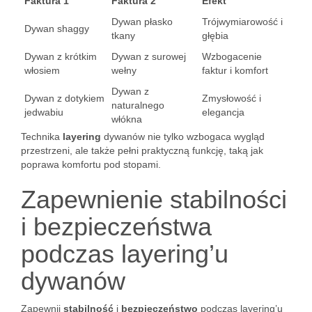
Faktura 1
Faktura 2
Efekt
Dywan płasko
Trójwymiarowość i
Dywan shaggy
tkany
głębia
Dywan z krótkim
Dywan z surowej
Wzbogacenie
włosiem
wełny
faktur i komfort
Dywan z
Dywan z dotykiem
Zmysłowość i
naturalnego
jedwabiu
elegancja
włókna
Technika
layering
dywanów nie tylko wzbogaca wygląd
przestrzeni, ale także pełni praktyczną funkcję, taką jak
poprawa komfortu pod stopami.
Zapewnienie stabilności
i bezpieczeństwa
podczas layering’u
dywanów
Zapewnij
stabilność
i
bezpieczeństwo
podczas layering’u