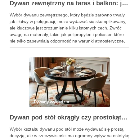
Dywan zewnętrzny na taras i balkon: jak wybrać trwały i łatwy w pielęgnacji model dopasowany do stylu przestrzeni
Wybór dywanu zewnętrznego, który będzie zarówno trwały,
jak i łatwy w pielęgnacji, może wydawać się skomplikowany,
ale kluczowe jest zrozumienie kilku istotnych cech. Zwróć
uwagę na materiały, takie jak polipropylen i poliester, które
nie tylko zapewniają odporność na warunki atmosferyczne,
ale również ułatwiają utrzymanie czystości. Odpowiedni
dywan potrafi znacznie podnieść …
Dywany wykładzin
Dywan pod stół okrągły czy prostokątny – jak dobrać kształt i rozmiar dla wygody i stylu wnętrza
Wybór kształtu dywanu pod stół może wydawać się prostą
decyzją, ale w rzeczywistości ma ogromny wpływ na estetykę