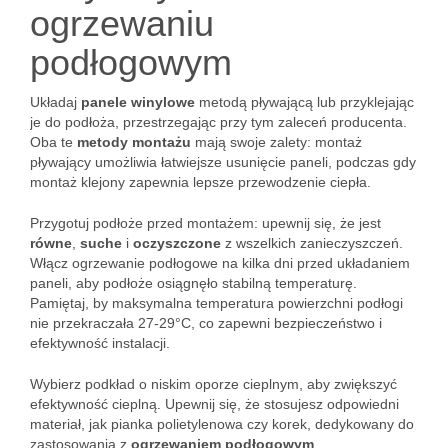
ogrzewaniu
podłogowym
Układaj
panele winylowe
metodą pływającą lub przyklejając
je do podłoża, przestrzegając przy tym zaleceń producenta.
Oba te
metody montażu
mają swoje zalety: montaż
pływający umożliwia łatwiejsze usunięcie paneli, podczas gdy
montaż klejony zapewnia lepsze przewodzenie ciepła.
Przygotuj podłoże przed montażem: upewnij się, że jest
równe
,
suche
i
oczyszczone
z wszelkich zanieczyszczeń.
Włącz ogrzewanie podłogowe na kilka dni przed układaniem
paneli, aby podłoże osiągnęło stabilną temperaturę.
Pamiętaj, by maksymalna temperatura powierzchni podłogi
nie przekraczała 27-29°C, co zapewni bezpieczeństwo i
efektywność instalacji.
Wybierz podkład o niskim oporze cieplnym, aby zwiększyć
efektywność cieplną. Upewnij się, że stosujesz odpowiedni
materiał, jak pianka polietylenowa czy korek, dedykowany do
zastosowania z
ogrzewaniem podłogowym
.