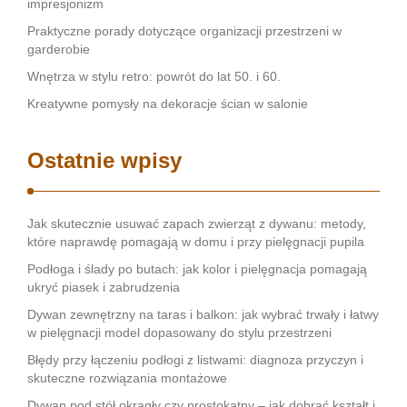
impresjonizm
Praktyczne porady dotyczące organizacji przestrzeni w
garderobie
Wnętrza w stylu retro: powrót do lat 50. i 60.
Kreatywne pomysły na dekoracje ścian w salonie
Ostatnie wpisy
Jak skutecznie usuwać zapach zwierząt z dywanu: metody,
które naprawdę pomagają w domu i przy pielęgnacji pupila
Podłoga i ślady po butach: jak kolor i pielęgnacja pomagają
ukryć piasek i zabrudzenia
Dywan zewnętrzny na taras i balkon: jak wybrać trwały i łatwy
w pielęgnacji model dopasowany do stylu przestrzeni
Błędy przy łączeniu podłogi z listwami: diagnoza przyczyn i
skuteczne rozwiązania montażowe
Dywan pod stół okrągły czy prostokątny – jak dobrać kształt i