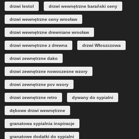
drzwi lestol
drzwi wewnętrzne barański ceny
drzwi wewnętrzne ceny wrocław
drzwi wewnętrzne drewniane wrocław
drzwi wewnętrzne z drewna
drzwi Włoszczowa
drzwi zewnętrzne dako
drzwi zewnętrzne nowoczesne wzory
drzwi zewnętrzne pcv wzory
drzwi zewnętrzne retro
dywany do sypialni
dębowe drzwi wewnętrzne
granatowa sypialnia inspiracje
granatowe dodatki do sypialni