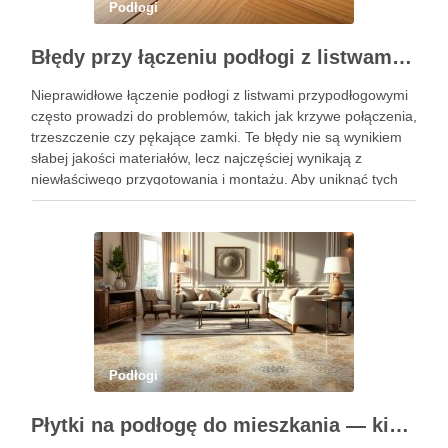
Podłogi
Błędy przy łączeniu podłogi z listwami: diagnoza przyczyn i skuteczne rozwiązania montażowe
Nieprawidłowe łączenie podłogi z listwami przypodłogowymi
często prowadzi do problemów, takich jak krzywe połączenia,
trzeszczenie czy pękające zamki. Te błędy nie są wynikiem
słabej jakości materiałów, lecz najczęściej wynikają z
niewłaściwego przygotowania i montażu. Aby uniknąć tych
frustrujących sytuacji, warto zrozumieć ich przyczyny i
zastosować odpowiednie rozwiązania montażowe.
Prawidłowe połączenia …
Podłogi
Płytki na podłogę do mieszkania — kiedy warto je wybrać i jak uniknąć typowych pułapek przy zakupie