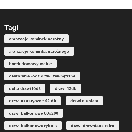
Tagi
aranżacje kominek narożny
aranżacje kominka narożnego
barek domowy meble
castorama łódź drzwi zewnętrzne
delta drzwi łódź
drzwi 42db
drzwi akustyczne 42 db
drzwi aluplast
drzwi balkonowe 80x200
drzwi balkonowe rybnik
drzwi drewniane retro