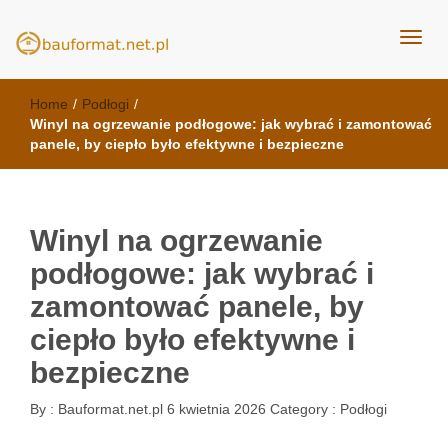
kuchnie Poznań - opinie
meble kuchenne Bauformat
Home
/
Podłogi
/
Winyl na ogrzewanie podłogowe: jak wybrać i zamontować
panele, by ciepło było efektywne i bezpieczne
Winyl na ogrzewanie
podłogowe: jak wybrać i
zamontować panele, by
ciepło było efektywne i
bezpieczne
By :
Bauformat.net.pl
6 kwietnia 2026
Category :
Podłogi