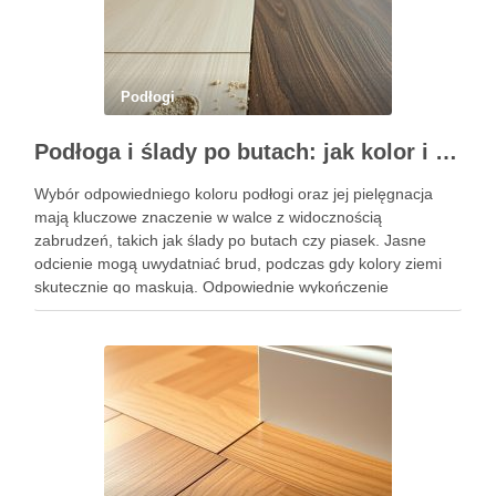
Podłogi
Podłoga i ślady po butach: jak kolor i pielęgnacja pomagają ukryć piasek i zabrudzenia
Wybór odpowiedniego koloru podłogi oraz jej pielęgnacja
mają kluczowe znaczenie w walce z widocznością
zabrudzeń, takich jak ślady po butach czy piasek. Jasne
odcienie mogą uwydatniać brud, podczas gdy kolory ziemi
skutecznie go maskują. Odpowiednie wykończenie
powierzchni również może znacząco wpłynąć na to, jak łatwo
zauważamy zabrudzenia. Zrozumienie tych zależności …