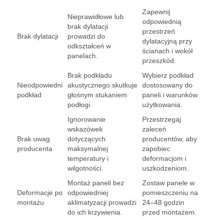
Zapewnij
Nieprawidłowe lub
odpowiednią
brak dylatacji
przestrzeń
Brak dylatacji
prowadzi do
dylatacyjną przy
odkształceń w
ścianach i wokół
panelach.
przeszkód.
Brak podkładu
Wybierz podkład
Nieodpowiedni
akustycznego skutkuje
dostosowany do
podkład
głośnym stukaniem
paneli i warunków
podłogi.
użytkowania.
Ignorowanie
Przestrzegaj
wskazówek
zaleceń
Brak uwag
dotyczących
producentów, aby
producenta
maksymalnej
zapobiec
temperatury i
deformacjom i
wilgotności.
uszkodzeniom.
Montaż paneli bez
Zostaw panele w
Deformacje po
odpowiedniej
pomieszczeniu na
montażu
aklimatyzacji prowadzi
24–48 godzin
do ich krzywienia.
przed montażem.