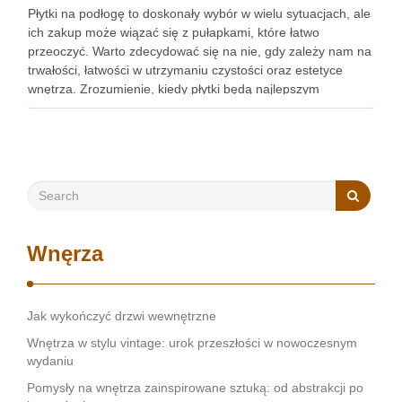
Płytki na podłogę to doskonały wybór w wielu sytuacjach, ale
ich zakup może wiązać się z pułapkami, które łatwo
przeoczyć. Warto zdecydować się na nie, gdy zależy nam na
trwałości, łatwości w utrzymaniu czystości oraz estetyce
wnętrza. Zrozumienie, kiedy płytki będą najlepszym
rozwiązaniem, a także jak uniknąć typowych błędów podczas
…
Wnęrza
Jak wykończyć drzwi wewnętrzne
Wnętrza w stylu vintage: urok przeszłości w nowoczesnym
wydaniu
Pomysły na wnętrza zainspirowane sztuką: od abstrakcji po