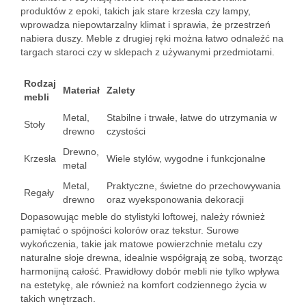
produktów z epoki, takich jak stare krzesła czy lampy,
wprowadza niepowtarzalny klimat i sprawia, że przestrzeń
nabiera duszy. Meble z drugiej ręki można łatwo odnaleźć na
targach staroci czy w sklepach z używanymi przedmiotami.
Rodzaj
Materiał
Zalety
mebli
Metal,
Stabilne i trwałe, łatwe do utrzymania w
Stoły
drewno
czystości
Drewno,
Krzesła
Wiele stylów, wygodne i funkcjonalne
metal
Metal,
Praktyczne, świetne do przechowywania
Regały
drewno
oraz wyeksponowania dekoracji
Dopasowując meble do stylistyki loftowej, należy również
pamiętać o spójności kolorów oraz tekstur. Surowe
wykończenia, takie jak matowe powierzchnie metalu czy
naturalne słoje drewna, idealnie współgrają ze sobą, tworząc
harmonijną całość. Prawidłowy dobór mebli nie tylko wpływa
na estetykę, ale również na komfort codziennego życia w
takich wnętrzach.