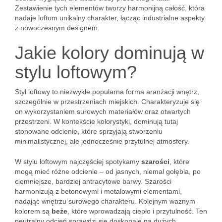
Zestawienie tych elementów tworzy harmonijną całość, która
nadaje loftom unikalny charakter, łącząc industrialne aspekty
z nowoczesnym designem.
Jakie kolory dominują w
stylu loftowym?
Styl loftowy to niezwykle popularna forma aranżacji wnętrz,
szczególnie w przestrzeniach miejskich. Charakteryzuje się
on wykorzystaniem surowych materiałów oraz otwartych
przestrzeni. W kontekście kolorystyki, dominują tutaj
stonowane odcienie, które sprzyjają stworzeniu
minimalistycznej, ale jednocześnie przytulnej atmosfery.
W stylu loftowym najczęściej spotykamy
szarości
, które
mogą mieć różne odcienie – od jasnych, niemal gołębia, po
ciemniejsze, bardziej antracytowe barwy. Szarości
harmonizują z betonowymi i metalowymi elementami,
nadając wnętrzu surowego charakteru. Kolejnym ważnym
kolorem są
beże
, które wprowadzają ciepło i przytulność. Ten
neutralny odcień sprawdzi się doskonale na dużych