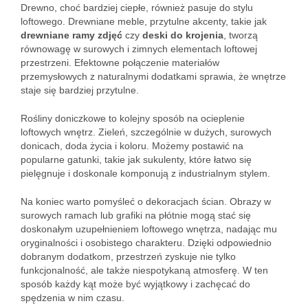
Drewno, choć bardziej ciepłe, również pasuje do stylu
loftowego. Drewniane meble, przytulne akcenty, takie jak
drewniane ramy zdjęć
czy
deski do krojenia
, tworzą
równowagę w surowych i zimnych elementach loftowej
przestrzeni. Efektowne połączenie materiałów
przemysłowych z naturalnymi dodatkami sprawia, że wnętrze
staje się bardziej przytulne.
Rośliny doniczkowe to kolejny sposób na ocieplenie
loftowych wnętrz. Zieleń, szczególnie w dużych, surowych
donicach, doda życia i koloru. Możemy postawić na
popularne gatunki, takie jak sukulenty, które łatwo się
pielęgnuje i doskonale komponują z industrialnym stylem.
Na koniec warto pomyśleć o dekoracjach ścian. Obrazy w
surowych ramach lub grafiki na płótnie mogą stać się
doskonałym uzupełnieniem loftowego wnętrza, nadając mu
oryginalności i osobistego charakteru. Dzięki odpowiednio
dobranym dodatkom, przestrzeń zyskuje nie tylko
funkcjonalność, ale także niespotykaną atmosferę. W ten
sposób każdy kąt może być wyjątkowy i zachęcać do
spędzenia w nim czasu.