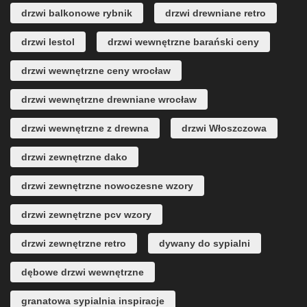
drzwi balkonowe rybnik
drzwi drewniane retro
drzwi lestol
drzwi wewnętrzne barański ceny
drzwi wewnętrzne ceny wrocław
drzwi wewnętrzne drewniane wrocław
drzwi wewnętrzne z drewna
drzwi Włoszczowa
drzwi zewnętrzne dako
drzwi zewnętrzne nowoczesne wzory
drzwi zewnętrzne pcv wzory
drzwi zewnętrzne retro
dywany do sypialni
dębowe drzwi wewnętrzne
granatowa sypialnia inspiracje