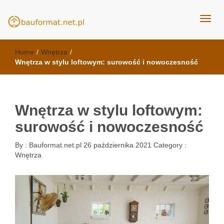
kuchnie Poznań - opinie
meble kuchenne Bauformat
Home
/
Wnętrza
/
Wnętrza w stylu loftowym: surowość i nowoczesność
Wnętrza w stylu loftowym:
surowość i nowoczesność
By :
Bauformat.net.pl
26 października 2021
Category :
Wnętrza