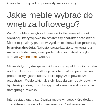
kolory harmonijnie komponowały się z całością.
Jakie meble wybrać do
wnętrza loftowego?
Wybór mebli do wnętrza loftowego to kluczowy element
aranżacji, który wpływa na ostateczny charakter przestrzeni.
Meble te powinny przede wszystkim cechować się
prostotą
i
fukncjonalnością
. Najlepiej sprawdzą się te wykonane z
metalu
lub
drewna
, które podkreślają industrialny styl i
surowe
wykończenie
wnętrza.
Minimalistyczny design mebli to ważny aspekt, ponieważ zbyt
wiele ozdób może przytłoczyć wnętrze. Warto postawić na
proste formy i jasne kolory, które optycznie powiększą
przestrzeń. Meble takie jak stoły, krzesła czy regały powinny
być funkcjonalne, umożliwiając maksymalne wykorzystanie
dostępnego miejsca.
Interesującą opcją są również meble vintage, które dodają
charakteru i ożywiają loftowe wnętrza. Zastosowanie