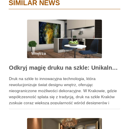
SIMILAR NEWS
Wnętrza
Odkryj magię druku na szkle: Unikalne dekoracje wnętrz
Druk na szkle to innowacyjna technologia, która
rewolucjonizuje świat designu wnętrz, oferując
nieograniczone możliwości dekoracyjne. W Krakowie, gdzie
współczesność splata się z tradycją, druk na szkle Kraków
zyskuje coraz większą popularność wśród designerów i
właścicieli domów, pragnących wprowadzić do swoich
przestrzeni unikalny i osobisty akcent. Oto, jak możesz
wykorzystać tę …