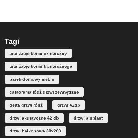
Tagi
aranżacje kominek narożny
aranżacje kominka narożnego
barek domowy meble
castorama łódź drzwi zewnętrzne
delta drzwi łódź
drzwi 42db
drzwi akustyczne 42 db
drzwi aluplast
drzwi balkonowe 80x200