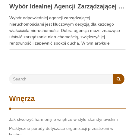
Wybór Idealnej Agencji Zarządzającej Nieruchomościami: Kompleksowy Przewodnik
Wybór odpowiedniej agencji zarządzającej
nieruchomościami jest kluczowym decyzją dla każdego
właściciela nieruchomości. Dobra agencja może znacząco
ułatwić zarządzanie nieruchomością, zwiększyć jej
rentowność i zapewnić spokój ducha. W tym artykule
przedstawimy, jak wybrać najlepszą agencję, szczególnie w
kontekście obsługi najmu mieszkań Kraków. Zobacz:
https://gedeus.com/zarzadzanie-najmem-krakow/ Reputacja
i doświadczenie w branży Pierwszym krokiem …
Wnęrza
Jak stworzyć harmonijne wnętrze w stylu skandynawskim
Praktyczne porady dotyczące organizacji przestrzeni w
kuchni