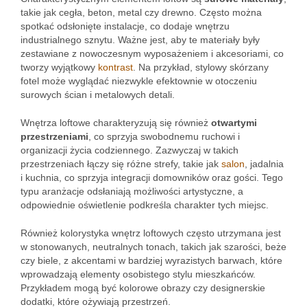
takie jak cegła, beton, metal czy drewno. Często można
spotkać odsłonięte instalacje, co dodaje wnętrzu
industrialnego sznytu. Ważne jest, aby te materiały były
zestawiane z nowoczesnym wyposażeniem i akcesoriami, co
tworzy wyjątkowy
kontrast
. Na przykład, stylowy skórzany
fotel może wyglądać niezwykle efektownie w otoczeniu
surowych ścian i metalowych detali.
Wnętrza loftowe charakteryzują się również
otwartymi
przestrzeniami
, co sprzyja swobodnemu ruchowi i
organizacji życia codziennego. Zazwyczaj w takich
przestrzeniach łączy się różne strefy, takie jak
salon
, jadalnia
i kuchnia, co sprzyja integracji domowników oraz gości. Tego
typu aranżacje odsłaniają możliwości artystyczne, a
odpowiednie oświetlenie podkreśla charakter tych miejsc.
Również kolorystyka wnętrz loftowych często utrzymana jest
w stonowanych, neutralnych tonach, takich jak szarości, beże
czy biele, z akcentami w bardziej wyrazistych barwach, które
wprowadzają elementy osobistego stylu mieszkańców.
Przykładem mogą być kolorowe obrazy czy designerskie
dodatki, które ożywiają przestrzeń.