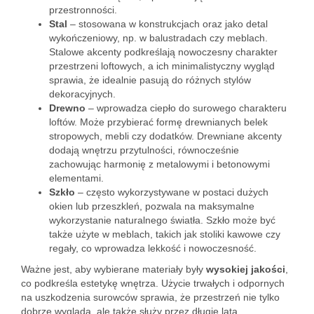
przestronności.
Stal
– stosowana w konstrukcjach oraz jako detal
wykończeniowy, np. w balustradach czy meblach.
Stalowe akcenty podkreślają nowoczesny charakter
przestrzeni loftowych, a ich minimalistyczny wygląd
sprawia, że idealnie pasują do różnych stylów
dekoracyjnych.
Drewno
– wprowadza ciepło do surowego charakteru
loftów. Może przybierać formę drewnianych belek
stropowych, mebli czy dodatków. Drewniane akcenty
dodają wnętrzu przytulności, równocześnie
zachowując harmonię z metalowymi i betonowymi
elementami.
Szkło
– często wykorzystywane w postaci dużych
okien lub przeszkleń, pozwala na maksymalne
wykorzystanie naturalnego światła. Szkło może być
także użyte w meblach, takich jak stoliki kawowe czy
regały, co wprowadza lekkość i nowoczesność.
Ważne jest, aby wybierane materiały były
wysokiej jakości
,
co podkreśla estetykę wnętrza. Użycie trwałych i odpornych
na uszkodzenia surowców sprawia, że przestrzeń nie tylko
dobrze wygląda, ale także służy przez długie lata.