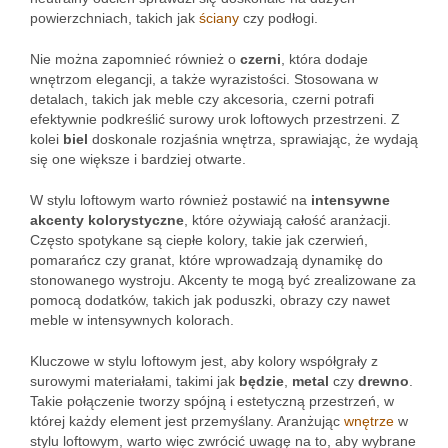
powierzchniach, takich jak
ściany
czy podłogi.
Nie można zapomnieć również o
czerni
, która dodaje
wnętrzom elegancji, a także wyrazistości. Stosowana w
detalach, takich jak meble czy akcesoria, czerni potrafi
efektywnie podkreślić surowy urok loftowych przestrzeni. Z
kolei
biel
doskonale rozjaśnia wnętrza, sprawiając, że wydają
się one większe i bardziej otwarte.
W stylu loftowym warto również postawić na
intensywne
akcenty kolorystyczne
, które ożywiają całość aranżacji.
Często spotykane są ciepłe kolory, takie jak czerwień,
pomarańcz czy granat, które wprowadzają dynamikę do
stonowanego wystroju. Akcenty te mogą być zrealizowane za
pomocą dodatków, takich jak poduszki, obrazy czy nawet
meble w intensywnych kolorach.
Kluczowe w stylu loftowym jest, aby kolory współgrały z
surowymi materiałami, takimi jak
będzie
,
metal
czy
drewno
.
Takie połączenie tworzy spójną i estetyczną przestrzeń, w
której każdy element jest przemyślany. Aranżując
wnętrze
w
stylu loftowym, warto więc zwrócić uwagę na to, aby wybrane