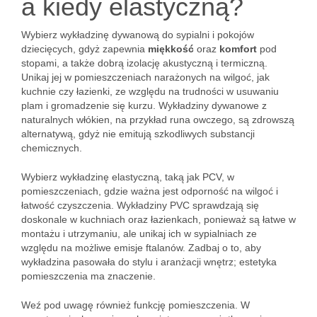
a kiedy elastyczną?
Wybierz wykładzinę dywanową do sypialni i pokojów
dziecięcych, gdyż zapewnia
miękkość
oraz
komfort
pod
stopami, a także dobrą izolację akustyczną i termiczną.
Unikaj jej w pomieszczeniach narażonych na wilgoć, jak
kuchnie czy łazienki, ze względu na trudności w usuwaniu
plam i gromadzenie się kurzu. Wykładziny dywanowe z
naturalnych włókien, na przykład runa owczego, są zdrowszą
alternatywą, gdyż nie emitują szkodliwych substancji
chemicznych.
Wybierz wykładzinę elastyczną, taką jak PCV, w
pomieszczeniach, gdzie ważna jest odporność na wilgoć i
łatwość czyszczenia. Wykładziny PVC sprawdzają się
doskonale w kuchniach oraz łazienkach, ponieważ są łatwe w
montażu i utrzymaniu, ale unikaj ich w sypialniach ze
względu na możliwe emisje ftalanów. Zadbaj o to, aby
wykładzina pasowała do stylu i aranżacji wnętrz; estetyka
pomieszczenia ma znaczenie.
Weź pod uwagę również funkcję pomieszczenia. W