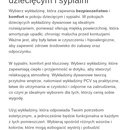
dziecięcym i sypialni
Wybierz wykładzinę, która zapewnia
bezpieczeństwo
i
komfort
w pokoju dziecięcym i sypialni. W pokojach
dziecięcych wykładziny dywanowe są idealnym
rozwiązaniem, ponieważ oferują miękką powierzchnię, która
amortyzuje upadki, chroniąc malucha przed kontuzjami.
Ważne jest, aby były łatwe w czyszczeniu i hipoalergiczne,
aby zapewnić zdrowe środowisko do zabawy oraz
odpoczynku.
W sypialni, komfort jest kluczowy. Wybierz wykładziny, które
zapewniają ciepło i przyjemność w dotyku, aby stworzyć
relaksującą atmosferę. Wykładziny dywanowe tworzą
przytulne wnętrze, natomiast wykładziny PCV są praktyczne,
łatwe do utrzymania w czystości i odporne na zabrudzenia,
co czyni je idealnym wyborem dla tych, którzy cenią sobie
wygodę.
Użyj wykładziny, która odpowiada Twoim potrzebom
estetycznym, a jednocześnie będzie funkcjonalna w każdym
z tych pomieszczeń. Wybieraj spośród różnych wzorów i
kolorów, które mogą wzbogacić wystrój i pobudzić