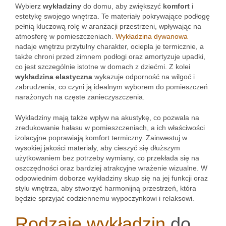
Wybierz
wykładziny
do domu, aby zwiększyć
komfort
i
estetykę swojego wnętrza. Te materiały pokrywające podłogę
pełnią kluczową rolę w aranżacji przestrzeni, wpływając na
atmosferę w pomieszczeniach.
Wykładzina dywanowa
nadaje wnętrzu przytulny charakter, ociepla je termicznie, a
także chroni przed zimnem podłogi oraz amortyzuje upadki,
co jest szczególnie istotne w domach z dziećmi. Z kolei
wykładzina elastyczna
wykazuje odporność na wilgoć i
zabrudzenia, co czyni ją idealnym wyborem do pomieszczeń
narażonych na częste zanieczyszczenia.
Wykładziny mają także wpływ na akustykę, co pozwala na
zredukowanie hałasu w pomieszczeniach, a ich właściwości
izolacyjne poprawiają komfort termiczny. Zainwestuj w
wysokiej jakości materiały, aby cieszyć się dłuższym
użytkowaniem bez potrzeby wymiany, co przekłada się na
oszczędności oraz bardziej atrakcyjne wrażenie wizualne. W
odpowiednim doborze wykładziny skup się na jej funkcji oraz
stylu wnętrza, aby stworzyć harmonijną przestrzeń, która
będzie sprzyjać codziennemu wypoczynkowi i relaksowi.
Rodzaje wykładzin
do