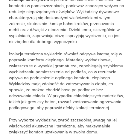
komfortu w pomieszczeniach, ponieważ znacząco wpływa na
redukcję niepożądanych dźwięków. Wykładziny dywanowe
charakteryzują się doskonałymi właściwościami w tym
zakresie, skutecznie tłumiąc hałas kroków, przesuwania
mebli oraz dźwięki z otoczenia. Dzięki temu, szczególnie w
sypialniach, zapewniają ciszę i sprzyjają wyciszeniu, co jest
niezbędne dla dobrego wypoczynku.
Izolacja termiczna wykładzin również odgrywa istotną rolę w
poprawie komfortu cieplnego. Materiały wykładzinowe,
zwłaszcza te o wysokiej gramaturze, zapobiegają szybkiemu
wychładzaniu pomieszczenia od podłoża, co w rezultacie
wpływa na podniesienie ogólnego komfortu cieplnego.
Wykładziny mają zdolność do zatrzymywania ciepła, co
sprawia, że można chodzić boso po podłodze bez
odczuwania chłodu. W przypadku chłodniejszych materiałów,
takich jak gres czy beton, rozważ zastosowanie ogrzewania
podłogowego, aby poprawić efekty izolacji termicznej.
Przy wyborze wykładziny, zwróć szczególną uwagę na jej
właściwości akustyczne i termiczne, aby maksymalnie
zwiększyć komfort użytkowania w swoim domu.