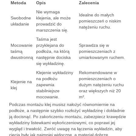
Metoda
Opis
Zalecenia
Nie wymaga
Idealne do małych
Swobodne
klejenia, ale może
pomieszczeń o niskim
układanie
prowadzić do
natężeniu ruchu.
marszczenia się.
Taśma jest
Mocowanie
przyklejana do
Sprawdza się w
taśmą
podłoża, na którą
pomieszczeniach z
dwustronną
następnie dociska
umiarkowanym ruchem.
się wykładzinę.
Klejenie wykładziny
Rekomendowane w
na podłożu
pomieszczeniach o
Klejenie na
zapewnia
dużym natężeniu ruchu
klej
stabilniejsze
oraz większych niż 20
mocowanie.
m².
Podczas montażu klej musisz nałożyć równomiernie na
podłoże, a następnie szybko rozłożyć wykładzinę i dokładnie
ją docisnąć. Po zakończeniu montażu, zabezpiecz krawędzie
wykładziny listewkami wykończeniowymi, co poprawi jej
wygląd i trwałość. Zwróć uwagę na łączenia wykładzin, aby
cięcia były jak najmniej widoczne, a materiał dobrze