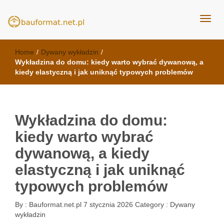
kuchnie Poznań - opinie
meble kuchenne Bauformat
Home
/
Dywany wykładzin
/
Wykładzina do domu: kiedy warto wybrać dywanową, a
kiedy elastyczną i jak uniknąć typowych problemów
Wykładzina do domu:
kiedy warto wybrać
dywanową, a kiedy
elastyczną i jak uniknąć
typowych problemów
By :
Bauformat.net.pl
7 stycznia 2026
Category :
Dywany
wykładzin