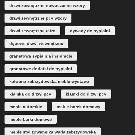
drzwi zewnętrzne nowoczesne wzory
drzwi zewnętrzne pcv wzory
drzwi zewnętrzne retro
dywany do sypialni
dębowe drzwi wewnętrzne
granatowa sypialnia inspiracje
granatowe dodatki do sypialni
kalwaria zebrzydowska meble wystawa
klamka do drzwi pcv
klamki do drzwi pcv
meble autorskie
meble barek domowy
meble barki domowe
meble stylizowane kalwaria zebrzydowska