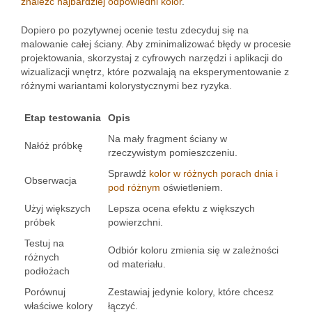
znaleźć najbardziej odpowiedni kolor
.
Dopiero po pozytywnej ocenie testu zdecyduj się na
malowanie całej ściany. Aby zminimalizować błędy w procesie
projektowania, skorzystaj z cyfrowych narzędzi i aplikacji do
wizualizacji wnętrz, które pozwalają na eksperymentowanie z
różnymi wariantami kolorystycznymi bez ryzyka.
Etap testowania
Opis
Na mały fragment ściany w
Nałóż próbkę
rzeczywistym pomieszczeniu.
Sprawdź
kolor w różnych porach dnia i
Obserwacja
pod różnym
oświetleniem.
Użyj większych
Lepsza ocena efektu z większych
próbek
powierzchni.
Testuj na
Odbiór koloru zmienia się w zależności
różnych
od materiału.
podłożach
Porównuj
Zestawiaj jedynie kolory, które chcesz
właściwe kolory
łączyć.