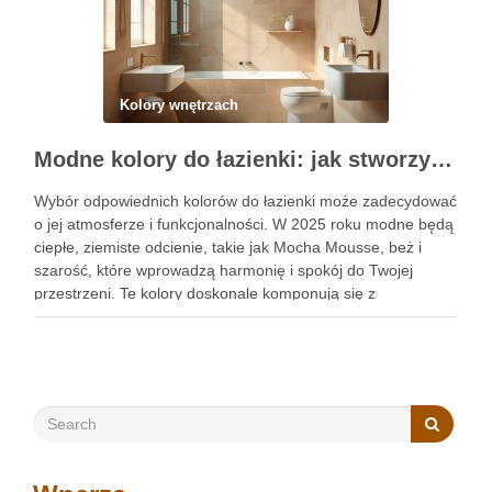
Kolory wnętrzach
Modne kolory do łazienki: jak stworzyć stylową przestrzeń łączącą trendy i funkcjonalność
Wybór odpowiednich kolorów do łazienki może zadecydować
o jej atmosferze i funkcjonalności. W 2025 roku modne będą
ciepłe, ziemiste odcienie, takie jak Mocha Mousse, beż i
szarość, które wprowadzą harmonię i spokój do Twojej
przestrzeni. Te kolory doskonale komponują się z
naturalnymi materiałami, tworząc stylową i przytulną
atmosferę. Warto zastanowić …