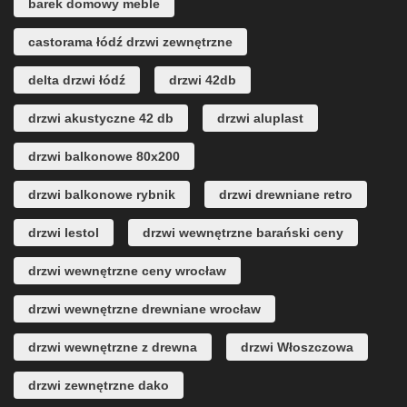
barek domowy meble
castorama łódź drzwi zewnętrzne
delta drzwi łódź
drzwi 42db
drzwi akustyczne 42 db
drzwi aluplast
drzwi balkonowe 80x200
drzwi balkonowe rybnik
drzwi drewniane retro
drzwi lestol
drzwi wewnętrzne barański ceny
drzwi wewnętrzne ceny wrocław
drzwi wewnętrzne drewniane wrocław
drzwi wewnętrzne z drewna
drzwi Włoszczowa
drzwi zewnętrzne dako