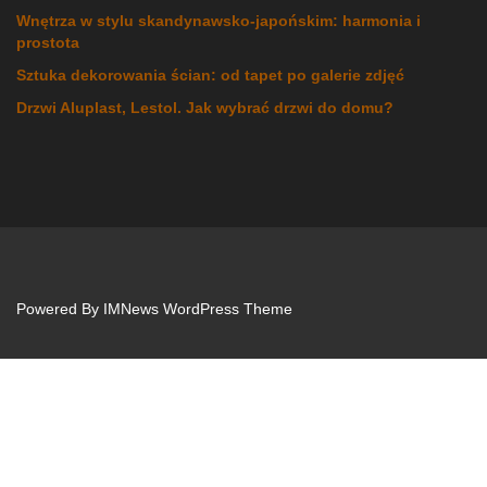
Wnętrza w stylu skandynawsko-japońskim: harmonia i
prostota
Sztuka dekorowania ścian: od tapet po galerie zdjęć
Drzwi Aluplast, Lestol. Jak wybrać drzwi do domu?
Powered By
IMNews WordPress Theme