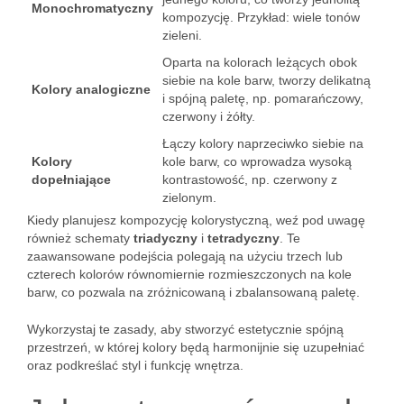
Monochromatyczny
kompozycję. Przykład: wiele tonów
zieleni.
Oparta na kolorach leżących obok
siebie na kole barw, tworzy delikatną
Kolory analogiczne
i spójną paletę, np. pomarańczowy,
czerwony i żółty.
Łączy kolory naprzeciwko siebie na
Kolory
kole barw, co wprowadza wysoką
dopełniające
kontrastowość, np. czerwony z
zielonym.
Kiedy planujesz kompozycję kolorystyczną, weź pod uwagę
również schematy
triadyczny
i
tetradyczny
. Te
zaawansowane podejścia polegają na użyciu trzech lub
czterech kolorów równomiernie rozmieszczonych na kole
barw, co pozwala na zróżnicowaną i zbalansowaną paletę.
Wykorzystaj te zasady, aby stworzyć estetycznie spójną
przestrzeń, w której kolory będą harmonijnie się uzupełniać
oraz podkreślać styl i funkcję wnętrza.