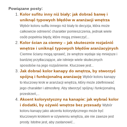
Powiązane posty:
Kolor sufitu inny niż biały: jak dobrać barwę i
uniknąć typowych błędów w aranżacji wnętrza
Wybór koloru sufitu innego niż biały to decyzja, która może
całkowicie odmienić charakter pomieszczenia, jednak wiele
osób popełnia błędy, które mogą zniweczyć...
Kolor ścian za ciemny – jak skutecznie rozjaśnić
wnętrze i uniknąć typowych błędów aranżacyjnych
Ciemne ściany mogą sprawić, że wnętrze wydaje się mniejsze i
bardziej przytłaczające, ale istnieje wiele skutecznych
sposobów na jego rozjaśnienie. Kluczowe jest...
Jak dobrać kolor kanapy do wnętrza, by stworzyć
spójną i funkcjonalną aranżację
Wybór koloru kanapy
to kluczowy krok w aranżacji wnętrza, który może zdefiniować
jego charakter i atmosferę. Aby stworzyć spójną i funkcjonalną
przestrzeń,...
Akcent kolorystyczny na kanapie: jak wybrać kolor
i dodatki, by ożywić wnętrze bez przesady
Wybór
koloru kanapy jako akcentu kolorystycznego może być
kluczowym krokiem w ożywieniu wnętrza, ale nie zawsze jest
prosty. Istotne jest, aby zastanowić...