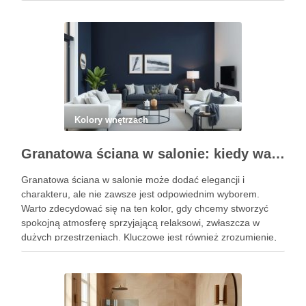
zasady, które pomogą uniknąć najczęstszych błędów w
doborze …
Kolory wnętrzach
Granatowa ściana w salonie: kiedy warto ją wybrać i jak uniknąć aranżacyjnych pułapek
Granatowa ściana w salonie może dodać elegancji i
charakteru, ale nie zawsze jest odpowiednim wyborem.
Warto zdecydować się na ten kolor, gdy chcemy stworzyć
spokojną atmosferę sprzyjającą relaksowi, zwłaszcza w
dużych przestrzeniach. Kluczowe jest również zrozumienie,
jakie pułapki aranżacyjne mogą się pojawić w związku z
ciemnymi kolorami, aby uniknąć błędów, …