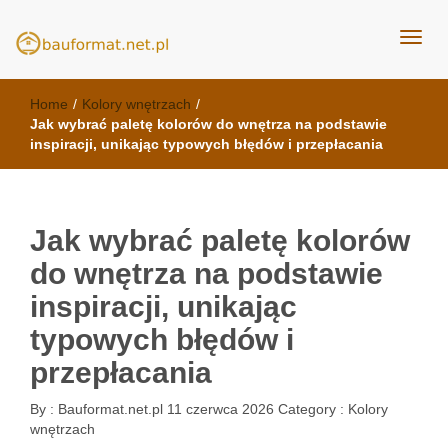
kuchnie Poznań - opinie
meble kuchenne Bauformat
Home
/
Kolory wnętrzach
/
Jak wybrać paletę kolorów do wnętrza na podstawie
inspiracji, unikając typowych błędów i przepłacania
Jak wybrać paletę kolorów
do wnętrza na podstawie
inspiracji, unikając
typowych błędów i
przepłacania
By :
Bauformat.net.pl
11 czerwca 2026
Category :
Kolory
wnętrzach