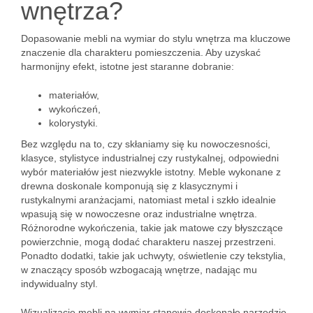
wnętrza?
Dopasowanie mebli na wymiar do stylu wnętrza ma kluczowe
znaczenie dla charakteru pomieszczenia. Aby uzyskać
harmonijny efekt, istotne jest staranne dobranie:
materiałów,
wykończeń,
kolorystyki.
Bez względu na to, czy skłaniamy się ku nowoczesności,
klasyce, stylistyce industrialnej czy rustykalnej, odpowiedni
wybór materiałów jest niezwykle istotny. Meble wykonane z
drewna doskonale komponują się z klasycznymi i
rustykalnymi aranżacjami, natomiast metal i szkło idealnie
wpasują się w nowoczesne oraz industrialne wnętrza.
Różnorodne wykończenia, takie jak matowe czy błyszczące
powierzchnie, mogą dodać charakteru naszej przestrzeni.
Ponadto dodatki, takie jak uchwyty, oświetlenie czy tekstylia,
w znaczący sposób wzbogacają wnętrze, nadając mu
indywidualny styl.
Wizualizacje mebli na wymiar stanowią doskonałe narzędzie