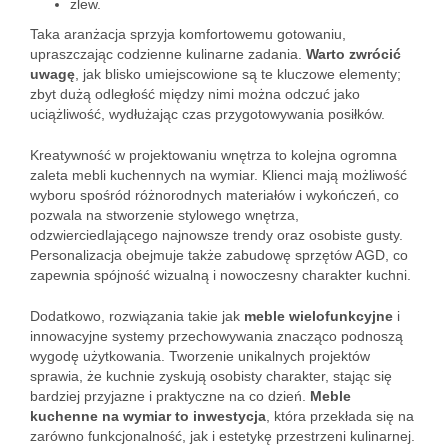
zlew.
Taka aranżacja sprzyja komfortowemu gotowaniu,
upraszczając codzienne kulinarne zadania.
Warto zwrócić
uwagę
, jak blisko umiejscowione są te kluczowe elementy;
zbyt dużą odległość między nimi można odczuć jako
uciążliwość, wydłużając czas przygotowywania posiłków.
Kreatywność w projektowaniu wnętrza to kolejna ogromna
zaleta mebli kuchennych na wymiar. Klienci mają możliwość
wyboru spośród różnorodnych materiałów i wykończeń, co
pozwala na stworzenie stylowego wnętrza,
odzwierciedlającego najnowsze trendy oraz osobiste gusty.
Personalizacja obejmuje także zabudowę sprzętów AGD, co
zapewnia spójność wizualną i nowoczesny charakter kuchni.
Dodatkowo, rozwiązania takie jak
meble wielofunkcyjne
i
innowacyjne systemy przechowywania znacząco podnoszą
wygodę użytkowania. Tworzenie unikalnych projektów
sprawia, że kuchnie zyskują osobisty charakter, stając się
bardziej przyjazne i praktyczne na co dzień.
Meble
kuchenne na wymiar to inwestycja
, która przekłada się na
zarówno funkcjonalność, jak i estetykę przestrzeni kulinarnej.