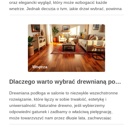
oraz elegancki wygląd, który może wzbogacić każde
wnętrze. Jednak decyzja o tym, jakie drzwi wybrać, powinna
być dokładnie przemyślana, uwzględniając gatunek drewna,
przeznaczenie oraz warunki, w jakich …
Wnętrza
Dlaczego warto wybrać drewnianą podłogę do salonu: trwałość, estetyka i styl
Drewniana podłoga w salonie to niezwykle wszechstronne
rozwiązanie, które łączy w sobie trwałość, estetykę i
uniwersalność. Naturalne drewno, jeśli wybierzemy
odpowiedni gatunek i zadbamy o właściwą pielęgnację,
może towarzyszyć nam przez długie lata, zachwycając
swoim niepowtarzalnym urokiem. Co ważne, podłoga z
drewna nie tylko podnosi wartość nieruchomości, ale także