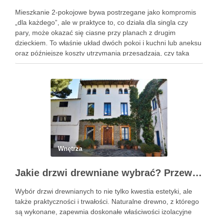
Mieszkanie 2-pokojowe bywa postrzegane jako kompromis
„dla każdego”, ale w praktyce to, co działa dla singla czy
pary, może okazać się ciasne przy planach z drugim
dzieckiem. To właśnie układ dwóch pokoi i kuchni lub aneksu
oraz późniejsze koszty utrzymania przesądzają, czy taka
powierzchnia będzie wygodna. W praktyce budżet zależy …
Wnętrza
Jakie drzwi drewniane wybrać? Przewodnik po gatunkach, konstrukcji i stylach
Wybór drzwi drewnianych to nie tylko kwestia estetyki, ale
także praktyczności i trwałości. Naturalne drewno, z którego
są wykonane, zapewnia doskonałe właściwości izolacyjne