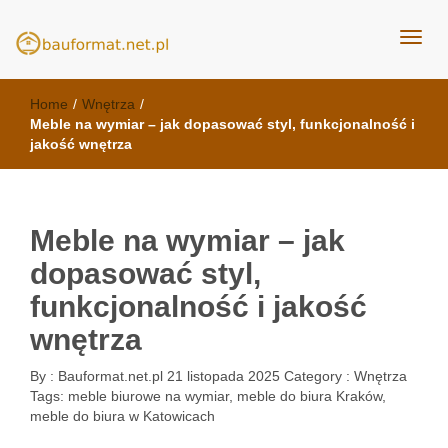
kuchnie Poznań - opinie
meble kuchenne Bauformat
Home
/
Wnętrza
/
Meble na wymiar – jak dopasować styl, funkcjonalność i
jakość wnętrza
Meble na wymiar – jak
dopasować styl,
funkcjonalność i jakość
wnętrza
By :
Bauformat.net.pl
21 listopada 2025
Category :
Wnętrza
Tags:
meble biurowe na wymiar
,
meble do biura Kraków
,
meble do biura w Katowicach