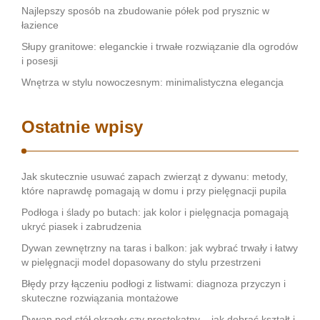
Najlepszy sposób na zbudowanie półek pod prysznic w
łazience
Słupy granitowe: eleganckie i trwałe rozwiązanie dla ogrodów
i posesji
Wnętrza w stylu nowoczesnym: minimalistyczna elegancja
Ostatnie wpisy
Jak skutecznie usuwać zapach zwierząt z dywanu: metody,
które naprawdę pomagają w domu i przy pielęgnacji pupila
Podłoga i ślady po butach: jak kolor i pielęgnacja pomagają
ukryć piasek i zabrudzenia
Dywan zewnętrzny na taras i balkon: jak wybrać trwały i łatwy
w pielęgnacji model dopasowany do stylu przestrzeni
Błędy przy łączeniu podłogi z listwami: diagnoza przyczyn i
skuteczne rozwiązania montażowe
Dywan pod stół okrągły czy prostokątny – jak dobrać kształt i