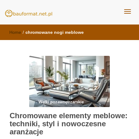
kuchnie Poznań - opinie
meble kuchenne Bauformat
Home
/
chromowane nogi meblowe
Wątki pozawnętrzarskie
Chromowane elementy meblowe:
techniki, styl i nowoczesne
aranżacje