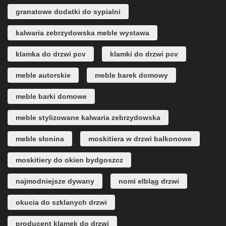
granatowe dodatki do sypialni
kalwaria zebrzydowska meble wystawa
klamka do drzwi pcv
klamki do drzwi pcv
meble autorskie
meble barek domowy
meble barki domowe
meble stylizowane kalwaria zebrzydowska
meble słonina
moskitiera w drzwi balkonowe
moskitiery do okien bydgoszcz
najmodniejsze dywany
nomi elbląg drzwi
okucia do szklanych drzwi
producent klamek do drzwi