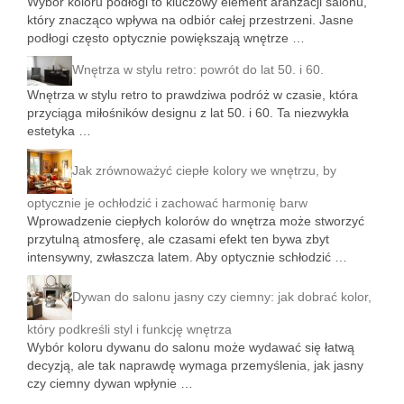
Wybór koloru podłogi to kluczowy element aranżacji salonu,
który znacząco wpływa na odbiór całej przestrzeni. Jasne
podłogi często optycznie powiększają wnętrze …
Wnętrza w stylu retro: powrót do lat 50. i 60.
Wnętrza w stylu retro to prawdziwa podróż w czasie, która
przyciąga miłośników designu z lat 50. i 60. Ta niezwykła
estetyka …
Jak zrównoważyć ciepłe kolory we wnętrzu, by
optycznie je ochłodzić i zachować harmonię barw
Wprowadzenie ciepłych kolorów do wnętrza może stworzyć
przytulną atmosferę, ale czasami efekt ten bywa zbyt
intensywny, zwłaszcza latem. Aby optycznie schłodzić …
Dywan do salonu jasny czy ciemny: jak dobrać kolor,
który podkreśli styl i funkcję wnętrza
Wybór koloru dywanu do salonu może wydawać się łatwą
decyzją, ale tak naprawdę wymaga przemyślenia, jak jasny
czy ciemny dywan wpłynie …