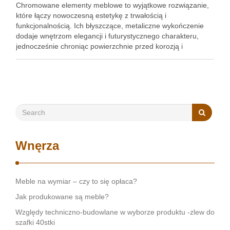
Chromowane elementy meblowe to wyjątkowe rozwiązanie,
które łączy nowoczesną estetykę z trwałością i
funkcjonalnością. Ich błyszczące, metaliczne wykończenie
dodaje wnętrzom elegancji i futurystycznego charakteru,
jednocześnie chroniąc powierzchnie przed korozją i
uszkodzeniami. Od nogi krzesła po detale szaf —
chromowane akcesoria świetnie sprawdzają się zarówno w
minimalistycznych, jak i bardziej klasycznych …
Wnęrza
Meble na wymiar – czy to się opłaca?
Jak produkowane są meble?
Względy techniczno-budowlane w wyborze produktu -zlew do
szafki 40stki