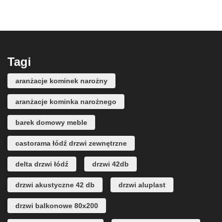
Tagi
aranżacje kominek narożny
aranżacje kominka narożnego
barek domowy meble
castorama łódź drzwi zewnętrzne
delta drzwi łódź
drzwi 42db
drzwi akustyczne 42 db
drzwi aluplast
drzwi balkonowe 80x200