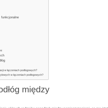
 funkcjonalne
ni
ych
dłóg
tacji w łączeniach podłogowych?
krylowych w łączeniach podłogowych?
podłóg między