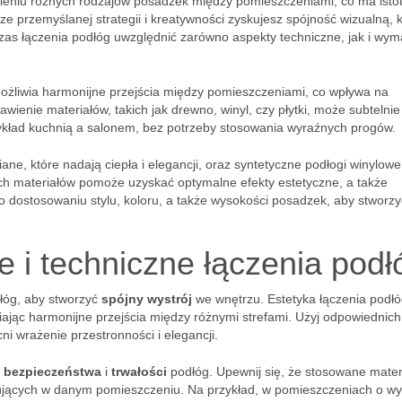
wieniu różnych rodzajów posadzek między pomieszczeniami, co ma isto
ze przemyślanej strategii i kreatywności zyskujesz spójność wizualną, 
czas łączenia podłóg uwzględnić zarówno aspekty techniczne, jak i wy
żliwia harmonijne przejścia między pomieszczeniami, co wpływa na
wienie materiałów, takich jak drewno, winyl, czy płytki, może subtelnie
ykład kuchnią a salonem, bez potrzeby stosowania wyraźnych progów.
ne, które nadają ciepła i elegancji, oraz syntetyczne podłogi winylowe
tych materiałów pomoże uzyskać optymalne efekty estetyczne, a także
o dostosowaniu stylu, koloru, a także wysokości posadzek, aby stworzy
 i techniczne łączenia podł
dłóg, aby stworzyć
spójny wystrój
we wnętrzu. Estetyka łączenia podł
jąc harmonijne przejścia między różnymi strefami. Użyj odpowiednich
ni wrażenie przestronności i elegancji.
a
bezpieczeństwa
i
trwałości
podłóg. Upewnij się, że stosowane materi
ących w danym pomieszczeniu. Na przykład, w pomieszczeniach o wy