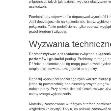
wilgotności, takich jak łazienki, wybierz elastyczne
uszkodzeń.
Pamiętaj, aby odpowiednio dopasować wysokość i ko
Jeśli decydujesz się na łączenie bez listew, wybierz
połączenia. Takie podejście nie tylko poprawi wyglą
przed brudem i wilgocią.
Wyzwania techniczne
Rozwiąż
wyzwania techniczne
związane z
łączen
poziomów
i
grubości
podłóg. Problemy te mogą pro
Różnice poziomów podłóg mogą powodować dyskomfor
etapie projektowania uwzględnić te aspekty.
Dopasuj wysokości poszczególnych warstw, biorąc p
jednolitą powierzchnię bez nieestetycznych progów.
trakcie pracy. Przy niewielkich różnicach rozważ u
estetycznego wykończenia.
Materialy zastosowane w różnych strefach pomieszc
względem kolorystyki i stylu, co pozwoli zachować 