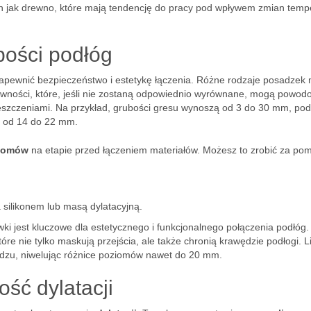
ich jak drewno, które mają tendencję do pracy pod wpływem zmian temp
bości podłóg
zapewnić bezpieczeństwo i estetykę łączenia. Różne rodzaje posadzek
ówności, które, jeśli nie zostaną odpowiednio wyrównane, mogą powod
mieszczeniami. Na przykład, grubości gresu wynoszą od 3 do 30 mm, po
t od 14 do 22 mm.
iomów
na etapie przed łączeniem materiałów. Możesz to zrobić za po
silikonem lub masą dylatacyjną.
ki jest kluczowe dla estetycznego i funkcjonalnego połączenia podłóg
óre nie tylko maskują przejścia, ale także chronią krawędzie podłogi. L
dzu, niwelując różnice poziomów nawet do 20 mm.
ość dylatacji