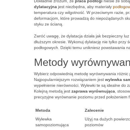
Dokładnie zrozum, że
praca podłogi
niesie ze sob
dylatacyjna
jest niezbędna, aby materiały
podłogow
temperatura czy wilgotność. W przeciwnym razie, p
deformacjom, które prowadzą do niepożądanych skut
styku ze ścianą.
Zwróć uwagę, że dylatacja działa jak bezpieczny lu
dłuższym okresie. Wykonuj dylatację nie tylko przy 
podłogowych. Dzięki temu unikniesz powstawania nap
Metody wyrównywani
Wybierz odpowiednią metodę wyrównywania różnic
Najpopularniejszym rozwiązaniem jest
wylewka sa
wypełnienie nierówności. Wylewki te są idealne do
Kolejną metodą jest
zaprawa wyrównująca
, stoso
precyzyjne wyrównanie poziomu przed położeniem fi
Metoda
Zalecenie
Wylewka
Użyj na dużych powierzc
samopoziomująca
poziomów