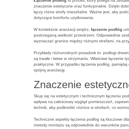
Łączenie podłóg
to proces, który polega na zesta
znaczenie estetyczne oraz funkcjonalne. Dzięki dobr
łączy różne strefy mieszkalne. Ważne jest, aby pod
dotyczące komfortu użytkowania.
W kontekście aranżacji wnętrz,
łączenie podłóg
umo
postrzeganą wielkość przestrzeni. Odpowiednie zesta
wyznaczać granice między różnymi strefami, na prz
Przykłady różnorodnych posadzek to: podłogi drewnia
są trwałe i łatwe w utrzymaniu. Właściwe łączenie 
praktyczne. W przypadku łączenia podłóg, pamiętaj 
spójną aranżację.
Znaczenie estetyczne
Skup się na estetycznym i technicznym łączeniu po
wpływa na całościowy wygląd pomieszczeń, zapewnia
technik, aby podkreślić różnice w strefach, co wzmoc
Techniczne aspekty łączenia podłóg są kluczowe dl
metody montażu są odpowiednie do warunków panuj