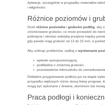
dylatacje, szczególnie w przypadku materiałów tak
i wilgotności.
Różnice poziomów i gru
Oceń
różnice poziomów
i
grubości podłóg
, aby 
zróżnicowane grubości, co może prowadzić do nier
potknięcia i obniżać estetykę przejścia między po
gdy panele mają grubość od 13 do 15 mm, a parkie
Aby uniknąć problemów, zadbaj o
wyrównanie poz
wylewki samopoziomującej,
podkładów o zmiennej grubości,
pozostawienia mikrouskoku do zamaskowania 
Dokładne przygotowanie podłoża już na etapie wylew
przypadku większych różnic stosuj listwy progowe, kt
mogą być wykonane z drewna, aluminium lub mosią
Praca podłogi i konieczn