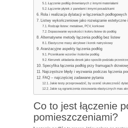
Łączenie podłóg drewnianych z innymi materiałami
Łączenie płytek z panelami i innymi posadzkami
Rola i realizacja dylatacji w łączeniach podłogowych
Listwy wykończeniowe jako rozwiązanie estetyczne i
Rodzaje listew: metalowe, PCV, korkowe
Dopasowanie wysokości i koloru listew do podłóg
Alternatywne metody łączenia podłóg bez listew
Elastyczne masy akrylowe i korek natryskowy
Aranżacyjne aspekty łączenia podłóg
Przenikanie wzorów i kolorów podłóg
Kierunek układania desek jako sposób podziału przestrze
Specyfika łączenia podłóg przy framugach drzwiow
Najczęstsze błędy i wyzwania podczas łączenia po
FAQ – najczęściej zadawane pytania
Jakie testy przeprowadzić, by ocenić skuteczność dyla
Jakie są ograniczenia stosowania elastycznych mas a
Co to jest łączenie 
pomieszczeniami?