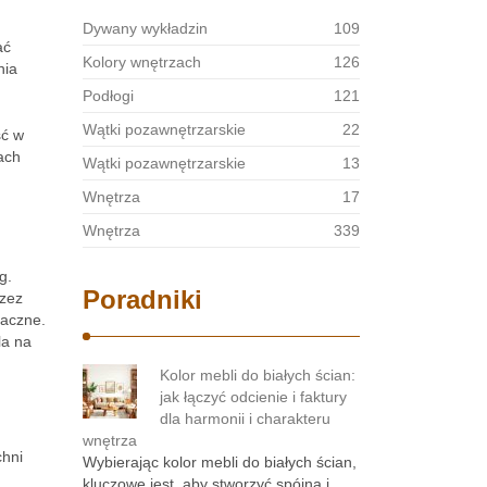
Dywany wykładzin
109
ać
Kolory wnętrzach
126
nia
Podłogi
121
Wątki pozawnętrzarskie
22
ść w
ach
Wątki pozawnętrzarskie
13
Wnętrza
17
Wnętrza
339
g.
Poradniki
rzez
naczne.
la na
Kolor mebli do białych ścian:
jak łączyć odcienie i faktury
dla harmonii i charakteru
wnętrza
chni
Wybierając kolor mebli do białych ścian,
kluczowe jest, aby stworzyć spójną i