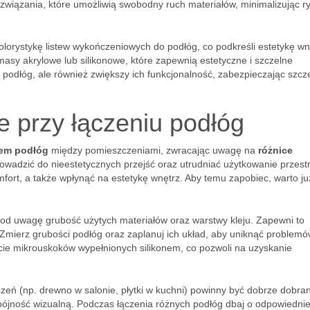
 rozwiązania, które umożliwią swobodny ruch materiałów, minimalizując r
lorystykę listew wykończeniowych do podłóg, co podkreśli estetykę wn
 masy akrylowe lub silikonowe, które zapewnią estetyczne i szczelne
d podłóg, ale również zwiększy ich funkcjonalność, zabezpieczając szcze
 przy łączeniu podłóg
iem podłóg
między pomieszczeniami, zwracając uwagę na
różnice
wadzić do nieestetycznych przejść oraz utrudniać użytkowanie przestr
t, a także wpłynąć na estetykę wnętrz. Aby temu zapobiec, warto ju
od uwagę grubość użytych materiałów oraz warstwy kleju. Zapewni to
 Zmierz grubości podłóg oraz zaplanuj ich układ, aby uniknąć problem
życie mikrouskoków wypełnionych silikonem, co pozwoli na uzyskanie
zeń (np. drewno w salonie, płytki w kuchni) powinny być dobrze dobra
spójność wizualną. Podczas łączenia różnych podłóg dbaj o odpowiedni