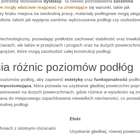
ą potrzebę stosowania
dylatacji
. Ta celowo pozostawiona
szczelina
e mogły właściwie reagować na zmieniające
się warunki, takie jak
rzy braku miejsca na swobodną pracę, materiały podłogowe mogą uleg
ków, takich jak wypięcia zamków, wybrzuszenia podłogi czy uszkodze
z technologiczny, pozwalając podłodze zachować stabilność oraz trwało
ścianach, ale także w przejściach i progach oraz na dużych powierzchni
rężeń, które mogą zaszkodzić całej konstrukcji podłogi.
a różnic poziomów podłóg
 poziomów podłóg, aby zapewnić
estetykę
oraz
funkcjonalność
podłó
mopoziomująca
, która pozwala na uzyskanie gładkiej powierzchni pop
 zastosowań na dużych powierzchniach, gdzie różnice w wysokości są z
wana do miejscowego szpachlowania niewielkich nierówności, co pozwa
nalnej podłogi.
Efekt
hniach z istotnymi różnicami
Uzyskanie gładkiej, równej powierz