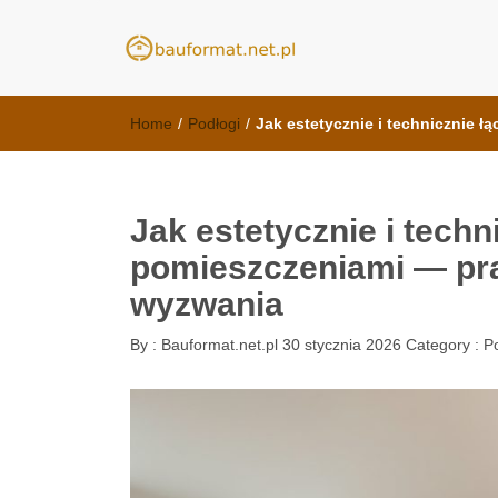
meble kuchenn
kuchnie Poznań - opinie
Home
/
Podłogi
/
Jak estetycznie i technicznie 
Jak estetycznie i techn
pomieszczeniami — pra
wyzwania
By :
Bauformat.net.pl
30 stycznia 2026
Category :
P