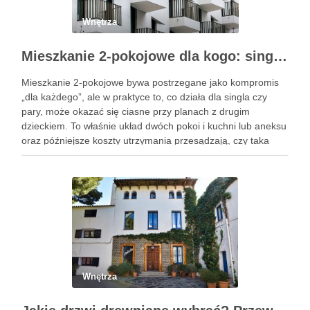
Wnętrza
Mieszkanie 2-pokojowe dla kogo: singiel, para i młoda rodzina – na co zwrócić uwagę przy wyborze, metrażu i kosztach utrzymania
Mieszkanie 2-pokojowe bywa postrzegane jako kompromis
„dla każdego”, ale w praktyce to, co działa dla singla czy
pary, może okazać się ciasne przy planach z drugim
dzieckiem. To właśnie układ dwóch pokoi i kuchni lub aneksu
oraz późniejsze koszty utrzymania przesądzają, czy taka
powierzchnia będzie wygodna. W praktyce budżet zależy …
Wnętrza