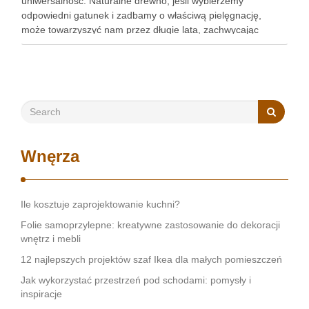
uniwersalność. Naturalne drewno, jeśli wybierzemy
odpowiedni gatunek i zadbamy o właściwą pielęgnację,
może towarzyszyć nam przez długie lata, zachwycając
swoim niepowtarzalnym urokiem. Co ważne, podłoga z
drewna nie tylko podnosi wartość nieruchomości, ale także
tworzy …
Wnęrza
Ile kosztuje zaprojektowanie kuchni?
Folie samoprzylepne: kreatywne zastosowanie do dekoracji
wnętrz i mebli
12 najlepszych projektów szaf Ikea dla małych pomieszczeń
Jak wykorzystać przestrzeń pod schodami: pomysły i
inspiracje