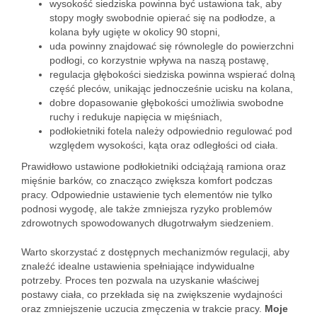
wysokość siedziska powinna być ustawiona tak, aby
stopy mogły swobodnie opierać się na podłodze, a
kolana były ugięte w okolicy 90 stopni,
uda powinny znajdować się równolegle do powierzchni
podłogi, co korzystnie wpływa na naszą postawę,
regulacja głębokości siedziska powinna wspierać dolną
część pleców, unikając jednocześnie ucisku na kolana,
dobre dopasowanie głębokości umożliwia swobodne
ruchy i redukuje napięcia w mięśniach,
podłokietniki fotela należy odpowiednio regulować pod
względem wysokości, kąta oraz odległości od ciała.
Prawidłowo ustawione podłokietniki odciążają ramiona oraz
mięśnie barków, co znacząco zwiększa komfort podczas
pracy. Odpowiednie ustawienie tych elementów nie tylko
podnosi wygodę, ale także zmniejsza ryzyko problemów
zdrowotnych spowodowanych długotrwałym siedzeniem.
Warto skorzystać z dostępnych mechanizmów regulacji, aby
znaleźć idealne ustawienia spełniające indywidualne
potrzeby. Proces ten pozwala na uzyskanie właściwej
postawy ciała, co przekłada się na zwiększenie wydajności
oraz zmniejszenie uczucia zmęczenia w trakcie pracy.
Moje