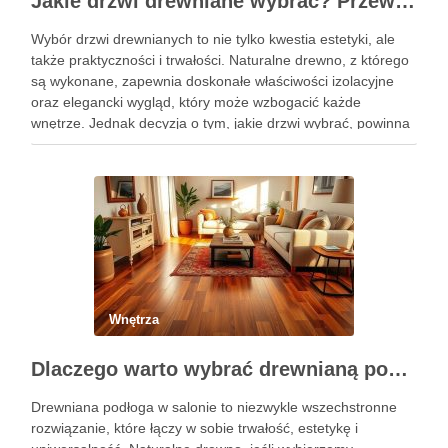
Jakie drzwi drewniane wybrać? Przewodnik po gatunkach, konstrukcji i stylach
Wybór drzwi drewnianych to nie tylko kwestia estetyki, ale
także praktyczności i trwałości. Naturalne drewno, z którego
są wykonane, zapewnia doskonałe właściwości izolacyjne
oraz elegancki wygląd, który może wzbogacić każde
wnętrze. Jednak decyzja o tym, jakie drzwi wybrać, powinna
być dokładnie przemyślana, uwzględniając gatunek drewna,
przeznaczenie oraz warunki, w jakich …
Wnętrza
Dlaczego warto wybrać drewnianą podłogę do salonu: trwałość, estetyka i styl
Drewniana podłoga w salonie to niezwykle wszechstronne
rozwiązanie, które łączy w sobie trwałość, estetykę i