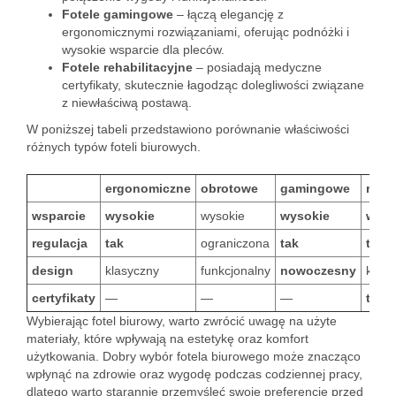
Fotele gamingowe
– łączą elegancję z
ergonomicznymi rozwiązaniami, oferując podnóżki i
wysokie wsparcie dla pleców.
Fotele rehabilitacyjne
– posiadają medyczne
certyfikaty, skutecznie łagodząc dolegliwości związane
z niewłaściwą postawą.
W poniższej tabeli przedstawiono porównanie właściwości
różnych typów foteli biurowych.
ergonomiczne
obrotowe
gamingowe
rehab
wsparcie
wysokie
wysokie
wysokie
wyso
regulacja
tak
ograniczona
tak
tak
design
klasyczny
funkcjonalny
nowoczesny
klasy
certyfikaty
—
—
—
tak
Wybierając fotel biurowy, warto zwrócić uwagę na użyte
materiały, które wpływają na estetykę oraz komfort
użytkowania. Dobry wybór fotela biurowego może znacząco
wpłynąć na zdrowie oraz wygodę podczas codziennej pracy,
dlatego warto starannie przemyśleć swoje preferencje przed