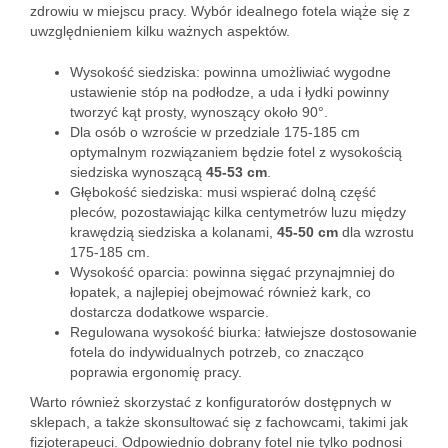
zdrowiu w miejscu pracy. Wybór idealnego fotela wiąże się z
uwzględnieniem kilku ważnych aspektów.
Wysokość siedziska: powinna umożliwiać wygodne
ustawienie stóp na podłodze, a uda i łydki powinny
tworzyć kąt prosty, wynoszący około 90°.
Dla osób o wzroście w przedziale 175-185 cm
optymalnym rozwiązaniem będzie fotel z wysokością
siedziska wynoszącą
45-53 cm
.
Głębokość siedziska: musi wspierać dolną część
pleców, pozostawiając kilka centymetrów luzu między
krawędzią siedziska a kolanami,
45-50 cm
dla wzrostu
175-185 cm.
Wysokość oparcia: powinna sięgać przynajmniej do
łopatek, a najlepiej obejmować również kark, co
dostarcza dodatkowe wsparcie.
Regulowana wysokość biurka: łatwiejsze dostosowanie
fotela do indywidualnych potrzeb, co znacząco
poprawia ergonomię pracy.
Warto również skorzystać z konfiguratorów dostępnych w
sklepach, a także skonsultować się z fachowcami, takimi jak
fizjoterapeuci. Odpowiednio dobrany fotel nie tylko podnosi