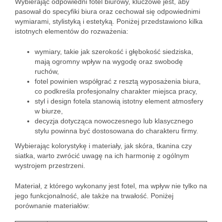
Wybierając odpowiedni fotel biurowy, kluczowe jest, aby
pasował do specyfiki biura oraz cechował się odpowiednimi
wymiarami, stylistyką i estetyką. Poniżej przedstawiono kilka
istotnych elementów do rozważenia:
wymiary, takie jak szerokość i głębokość siedziska,
mają ogromny wpływ na wygodę oraz swobodę
ruchów,
fotel powinien współgrać z resztą wyposażenia biura,
co podkreśla profesjonalny charakter miejsca pracy,
styl i design fotela stanowią istotny element atmosfery
w biurze,
decyzja dotycząca nowoczesnego lub klasycznego
stylu powinna być dostosowana do charakteru firmy.
Wybierając kolorystykę i materiały, jak skóra, tkanina czy
siatka, warto zwrócić uwagę na ich harmonię z ogólnym
wystrojem przestrzeni.
Materiał, z którego wykonany jest fotel, ma wpływ nie tylko na
jego funkcjonalność, ale także na trwałość. Poniżej
porównanie materiałów: