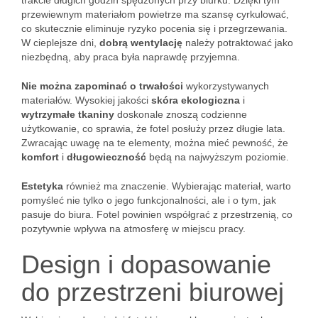
trakcie długich godzin spędzonych przy biurku. Dzięki tym
przewiewnym materiałom powietrze ma szansę cyrkulować,
co skutecznie eliminuje ryzyko pocenia się i przegrzewania.
W cieplejsze dni,
dobrą wentylację
należy potraktować jako
niezbędną, aby praca była naprawdę przyjemna.
Nie można zapominać o trwałości
wykorzystywanych
materiałów. Wysokiej jakości
skóra ekologiczna
i
wytrzymałe tkaniny
doskonale znoszą codzienne
użytkowanie, co sprawia, że fotel posłuży przez długie lata.
Zwracając uwagę na te elementy, można mieć pewność, że
komfort
i
długowieczność
będą na najwyższym poziomie.
Estetyka
również ma znaczenie. Wybierając materiał, warto
pomyśleć nie tylko o jego funkcjonalności, ale i o tym, jak
pasuje do biura. Fotel powinien współgrać z przestrzenią, co
pozytywnie wpływa na atmosferę w miejscu pracy.
Design i dopasowanie
do przestrzeni biurowej