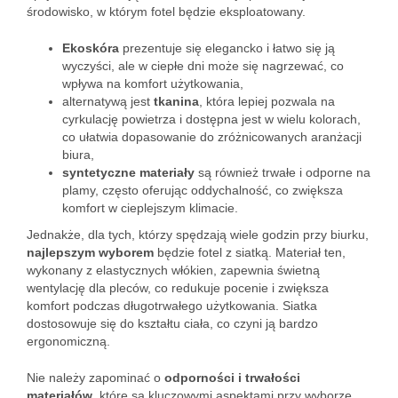
środowisko, w którym fotel będzie eksploatowany.
Ekoskóra
prezentuje się elegancko i łatwo się ją
wyczyści, ale w ciepłe dni może się nagrzewać, co
wpływa na komfort użytkowania,
alternatywą jest
tkanina
, która lepiej pozwala na
cyrkulację powietrza i dostępna jest w wielu kolorach,
co ułatwia dopasowanie do zróżnicowanych aranżacji
biura,
syntetyczne materiały
są również trwałe i odporne na
plamy, często oferując oddychalność, co zwiększa
komfort w cieplejszym klimacie.
Jednakże, dla tych, którzy spędzają wiele godzin przy biurku,
najlepszym wyborem
będzie fotel z siatką. Materiał ten,
wykonany z elastycznych włókien, zapewnia świetną
wentylację dla pleców, co redukuje pocenie i zwiększa
komfort podczas długotrwałego użytkowania. Siatka
dostosowuje się do kształtu ciała, co czyni ją bardzo
ergonomiczną.
Nie należy zapominać o
odporności i trwałości
materiałów
, które są kluczowymi aspektami przy wyborze