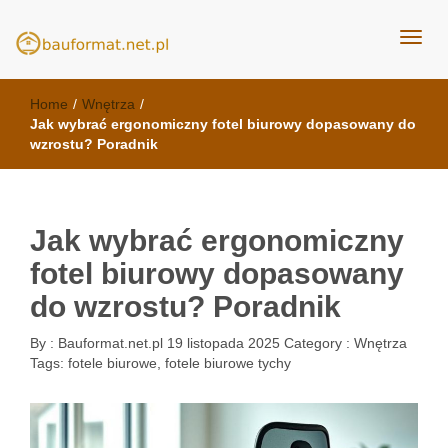
kuchnie Poznań - opinie
meble kuchenne Bauformat
Home
/
Wnętrza
/
Jak wybrać ergonomiczny fotel biurowy dopasowany do
wzrostu? Poradnik
Jak wybrać ergonomiczny
fotel biurowy dopasowany
do wzrostu? Poradnik
By :
Bauformat.net.pl
19 listopada 2025
Category :
Wnętrza
Tags:
fotele biurowe
,
fotele biurowe tychy