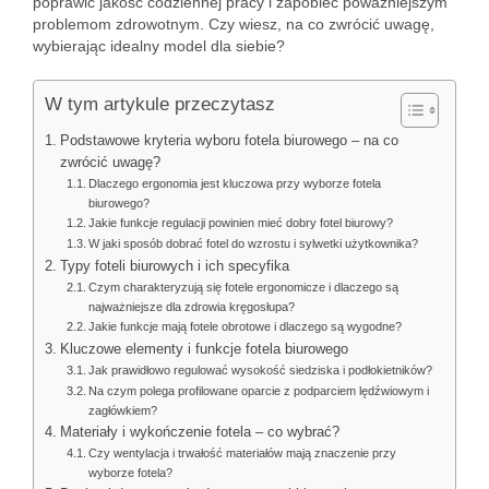
poprawić jakość codziennej pracy i zapobiec poważniejszym
problemom zdrowotnym. Czy wiesz, na co zwrócić uwagę,
wybierając idealny model dla siebie?
W tym artykule przeczytasz
Podstawowe kryteria wyboru fotela biurowego – na co
zwrócić uwagę?
Dlaczego ergonomia jest kluczowa przy wyborze fotela
biurowego?
Jakie funkcje regulacji powinien mieć dobry fotel biurowy?
W jaki sposób dobrać fotel do wzrostu i sylwetki użytkownika?
Typy foteli biurowych i ich specyfika
Czym charakteryzują się fotele ergonomicze i dlaczego są
najważniejsze dla zdrowia kręgosłupa?
Jakie funkcje mają fotele obrotowe i dlaczego są wygodne?
Kluczowe elementy i funkcje fotela biurowego
Jak prawidłowo regulować wysokość siedziska i podłokietników?
Na czym polega profilowane oparcie z podparciem lędźwiowym i
zagłówkiem?
Materiały i wykończenie fotela – co wybrać?
Czy wentylacja i trwałość materiałów mają znaczenie przy
wyborze fotela?