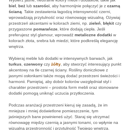
Wybierz jasne, neutralne kolory mebli i dodatków, takie jak
biel
,
beż
lub
szarości
, aby harmonijnie połączyć je z
czarną
ścianą
. Takie zestawienia łagodzą intensywność czerni,
wprowadzają przytulność oraz równowagę wizualną. Ożywiaj
przestrzeń akcentami w kolorach ziemi, np.
zieleń
,
błękit
czy
przygaszone
pomarańcze
, które dodają ciepła. Jeśli
preferujesz styl glamour, wprowadź
metaliczne dodatki
w
kolorach złota, srebra lub miedzi, które podkreślą elegancję
wnętrza.
Wybieraj meble lub dodatki w intensywnych barwach, jak
turkus
,
czerwony
czy
żółty
, aby stworzyć interesujący punkt
akcentowy na tle czarnej ściany. Rośliny doniczkowe z
jasnymi osłonkami także mogą dodać przestrzeni świeżości i
harmonii. Pamiętaj, aby dobór kolorów uwzględniał styl i
charakter przestrzeni – prostota form mebli oraz stonowane
dodatki pomogą uniknąć uczucia przytłoczenia.
Podczas aranżacji przestrzeni kieruj się zasadą, że im
mniejsze i mniej doświetlone pomieszczenie, tym
jaśniejszych barw powinieneś użyć. Staraj się utrzymać
równowagę między czernią a jasnymi tonami, co wpłynie na
wizualną przestronność i przytulność Twojego wnętrza.