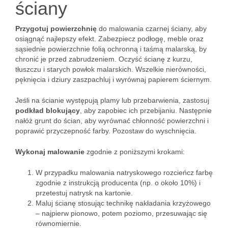
ściany
Przygotuj powierzchnię
do malowania czarnej ściany, aby
osiągnąć najlepszy efekt. Zabezpiecz podłogę, meble oraz
sąsiednie powierzchnie folią ochronną i taśmą malarską, by
chronić je przed zabrudzeniem. Oczyść ścianę z kurzu,
tłuszczu i starych powłok malarskich. Wszelkie nierówności,
pęknięcia i dziury zaszpachluj i wyrównaj papierem ściernym.
Jeśli na ścianie występują plamy lub przebarwienia, zastosuj
podkład blokujący
, aby zapobiec ich przebijaniu. Następnie
nałóż grunt do ścian, aby wyrównać chłonność powierzchni i
poprawić przyczepność farby. Pozostaw do wyschnięcia.
Wykonaj malowanie
zgodnie z poniższymi krokami:
W przypadku malowania natryskowego rozcieńcz farbę
zgodnie z instrukcją producenta (np. o około 10%) i
przetestuj natrysk na kartonie.
Maluj ścianę stosując technikę nakładania krzyżowego
– najpierw pionowo, potem poziomo, przesuwając się
równomiernie.