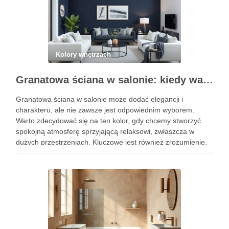
Kolory wnętrzach
Granatowa ściana w salonie: kiedy warto ją wybrać i jak uniknąć aranżacyjnych pułapek
Granatowa ściana w salonie może dodać elegancji i
charakteru, ale nie zawsze jest odpowiednim wyborem.
Warto zdecydować się na ten kolor, gdy chcemy stworzyć
spokojną atmosferę sprzyjającą relaksowi, zwłaszcza w
dużych przestrzeniach. Kluczowe jest również zrozumienie,
jakie pułapki aranżacyjne mogą się pojawić w związku z
ciemnymi kolorami, aby uniknąć błędów, …