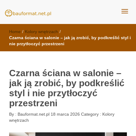
kuchnie Poznań - opinie
meble kuchenne Bauformat
Home
/
Kolory wnętrzach
/
Czarna ściana w salonie – jak ją zrobić, by podkreślić styl i
nie przytłoczyć przestrzeni
Czarna ściana w salonie –
jak ją zrobić, by podkreślić
styl i nie przytłoczyć
przestrzeni
By :
Bauformat.net.pl
18 marca 2026
Category :
Kolory
wnętrzach