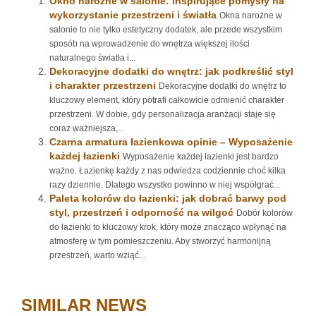
Okno narożne w salonie: inspirujące pomysły na
wykorzystanie przestrzeni i światła
Okna narożne w
salonie to nie tylko estetyczny dodatek, ale przede wszystkim
sposób na wprowadzenie do wnętrza większej ilości
naturalnego światła i...
Dekoracyjne dodatki do wnętrz: jak podkreślić styl
i charakter przestrzeni
Dekoracyjne dodatki do wnętrz to
kluczowy element, który potrafi całkowicie odmienić charakter
przestrzeni. W dobie, gdy personalizacja aranżacji staje się
coraz ważniejsza,...
Czarna armatura łazienkowa opinie – Wyposażenie
każdej łazienki
Wyposażenie każdej łazienki jest bardzo
ważne. Łazienkę każdy z nas odwiedza codziennie choć kilka
razy dziennie. Dlatego wszystko powinno w niej współgrać...
Paleta kolorów do łazienki: jak dobrać barwy pod
styl, przestrzeń i odporność na wilgoć
Dobór kolorów
do łazienki to kluczowy krok, który może znacząco wpłynąć na
atmosferę w tym pomieszczeniu. Aby stworzyć harmonijną
przestrzeń, warto wziąć...
SIMILAR NEWS