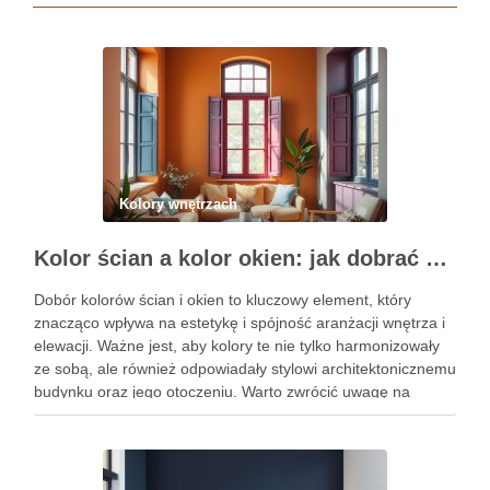
Kolory wnętrzach
Kolor ścian a kolor okien: jak dobrać barwy dla spójnej i trwałej aranżacji wnętrza oraz elewacji
Dobór kolorów ścian i okien to kluczowy element, który
znacząco wpływa na estetykę i spójność aranżacji wnętrza i
elewacji. Ważne jest, aby kolory te nie tylko harmonizowały
ze sobą, ale również odpowiadały stylowi architektonicznemu
budynku oraz jego otoczeniu. Warto zwrócić uwagę na
zasady, które pomogą uniknąć najczęstszych błędów w
doborze …