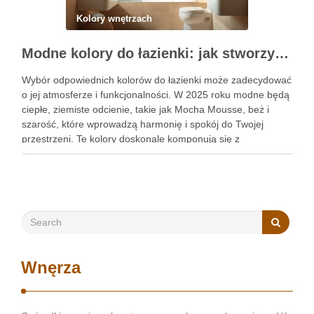
Kolory wnętrzach
Modne kolory do łazienki: jak stworzyć stylową przestrzeń łączącą trendy i funkcjonalność
Wybór odpowiednich kolorów do łazienki może zadecydować
o jej atmosferze i funkcjonalności. W 2025 roku modne będą
ciepłe, ziemiste odcienie, takie jak Mocha Mousse, beż i
szarość, które wprowadzą harmonię i spokój do Twojej
przestrzeni. Te kolory doskonale komponują się z
naturalnymi materiałami, tworząc stylową i przytulną
atmosferę. Warto zastanowić …
Wnęrza